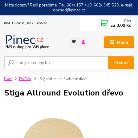
Máte dotazy? Rádi poradíme. Tel. 604/ 157 410, 602/ 345 528. e-mail:
obchod@pinec.cz
0
ks
604 157410 , 602 345528
za
0,00 Kč
Menu
Hledat
Úvod
DŘEVA
Stiga Allround Evolution dřevo
Stiga Allround Evolution dřevo