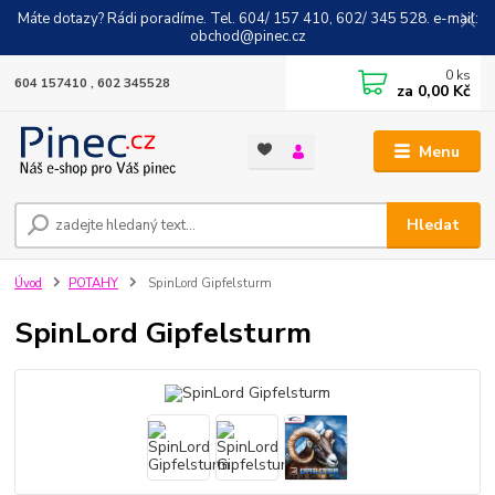
Máte dotazy? Rádi poradíme. Tel. 604/ 157 410, 602/ 345 528. e-mail:
obchod@pinec.cz
0
ks
604 157410 , 602 345528
za
0,00 Kč
Menu
Hledat
Úvod
POTAHY
SpinLord Gipfelsturm
SpinLord Gipfelsturm