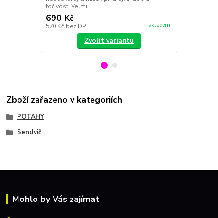
točivost. Velmi...
Sp...
690 Kč
650 Kč
skladem
570 Kč
bez DPH
537 Kč
bez 
Zvolit variantu
Zboží zařazeno v kategoriích
POTAHY
Sendvič
Mohlo by Vás zajímat