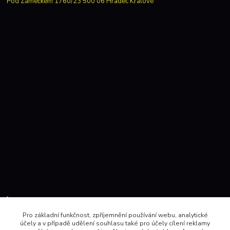
Pod Zámečkem 1760/23 500 06 Hradec Králové
Kontakty:
Pro základní funkčnost, zpříjemnění používání webu, analytické
účely a v případě udělení souhlasu také pro účely cílení reklamy
604 157410 , 602 345528