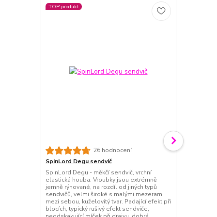
TOP produkt
26 hodnocení
SpinLord Degu sendvič
SpinLord Wa
SpinLord Degu - měkčí sendvič, vrchní
SpinLord War
elastická houba. Vroubky jsou extrémně
houbou s ext
jemně rýhované, na rozdíl od jiných typů
s měkkou (tv
sendvičů, velmi široké s malými mezerami
zabudovaným
mezi sebou, kuželovitý tvar. Padající efekt při
z nejrychlejš
blocích, typický rušivý efekt sendviče,
určen na útoč
neodskakující míček při drajvu, dobrá
padající efe