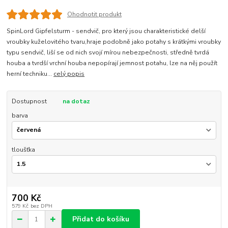
Ohodnotit produkt
SpinLord Gipfelsturm - sendvič, pro který jsou charakteristické delší
vroubky kuželovitého tvaru,hraje podobně jako potahy s krátkými vroubky
typu sendvič, liší se od nich svojí mírou nebezpečnosti, středně tvrdá
houba a tvrdší vrchní houba nepopírají jemnost potahu, lze na něj použít
herní techniku...
celý popis
Dostupnost
na dotaz
barva
tloušťka
700 Kč
579 Kč
bez DPH
Přidat do košíku