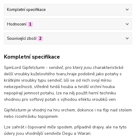
Kompletní specifikace
Hodnocení
1
Související zboží
2
Kompletní specifikace
SpinLord Gipfelsturm - sendvič, pro který jsou charakteristické
delší vroubky kuželovitého tvaru,hraje podobně jako potahy s
krátkými vroubky typu sendvič, liší se od nich svojí mírou
nebezpečnosti, středně tvrdá houba a tvrdší vrchní houba
nepopírají jemnost potahu, lze na něj použít herní techniku
vhodnou pro softový potah s výhodou efektu vroubků ven.
Gipfelsturm je vhodný na hru vrchem, dokonce i na flip nad stolem
nebo rozehrávku topspinem.
Lze zahrát i čopované míče spodem, případně drajvy, ale na tyto
údery jsou vhodnější sendviče Degu a Waran.