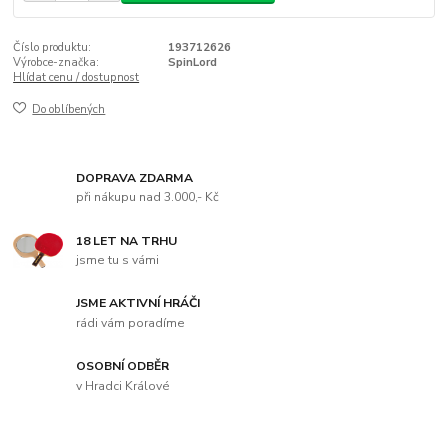
Číslo produktu:
193712626
Výrobce-značka:
SpinLord
Hlídat cenu / dostupnost
Do oblíbených
DOPRAVA ZDARMA
při nákupu nad 3.000,- Kč
18 LET NA TRHU
jsme tu s vámi
JSME AKTIVNÍ HRÁČI
rádi vám poradíme
OSOBNÍ ODBĚR
v Hradci Králové