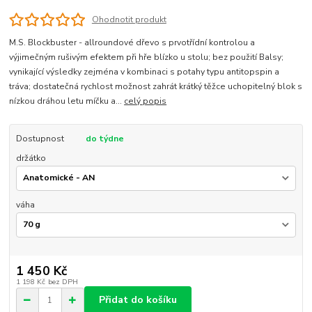
Ohodnotit produkt
M.S. Blockbuster - allroundové dřevo s prvotřídní kontrolou a
výjimečným rušivým efektem při hře blízko u stolu; bez použití Balsy;
vynikající výsledky zejména v kombinaci s potahy typu antitopspin a
tráva; dostatečná rychlost možnost zahrát krátký těžce uchopitelný blok s
nízkou dráhou letu míčku a...
celý popis
Dostupnost
do týdne
držátko
váha
1 450 Kč
1 198 Kč
bez DPH
Přidat do košíku