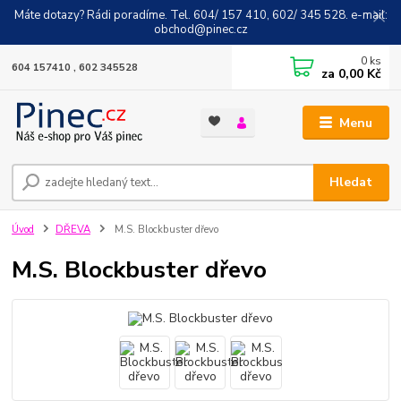
Máte dotazy? Rádi poradíme. Tel. 604/ 157 410, 602/ 345 528. e-mail:
obchod@pinec.cz
0
ks
604 157410 , 602 345528
za
0,00 Kč
Menu
Hledat
Úvod
DŘEVA
M.S. Blockbuster dřevo
M.S. Blockbuster dřevo