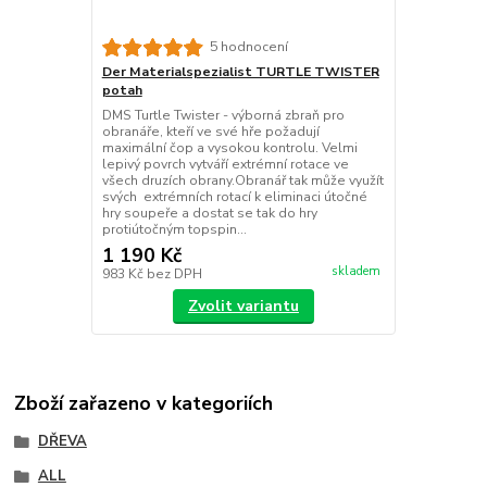
5 hodnocení
Der Materialspezialist TURTLE TWISTER
potah
DMS Turtle Twister - výborná zbraň pro
obranáře, kteří ve své hře požadují
maximální čop a vysokou kontrolu. Velmi
lepivý povrch vytváří extrémní rotace ve
všech druzích obrany.Obranář tak může využít
svých extrémních rotací k eliminaci útočné
hry soupeře a dostat se tak do hry
protiútočným topspin...
1 190 Kč
skladem
983 Kč
bez DPH
Zvolit variantu
Zboží zařazeno v kategoriích
DŘEVA
ALL