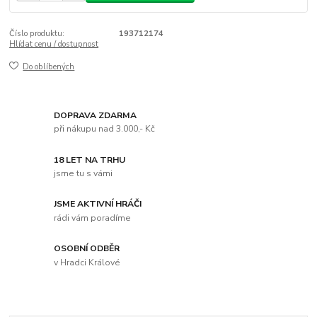
Číslo produktu:
193712174
Hlídat cenu / dostupnost
Do oblíbených
DOPRAVA ZDARMA
při nákupu nad 3.000,- Kč
18 LET NA TRHU
jsme tu s vámi
JSME AKTIVNÍ HRÁČI
rádi vám poradíme
OSOBNÍ ODBĚR
v Hradci Králové