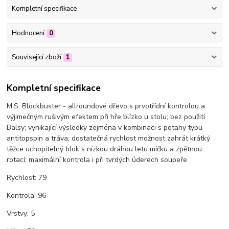
Kompletní specifikace
Hodnocení
0
Související zboží
1
Kompletní specifikace
M.S. Blockbuster - allroundové dřevo s prvotřídní kontrolou a
výjimečným rušivým efektem při hře blízko u stolu; bez použití
Balsy; vynikající výsledky zejména v kombinaci s potahy typu
antitopspin a tráva; dostatečná rychlost možnost zahrát krátký
těžce uchopitelný blok s nízkou dráhou letu míčku a zpětnou
rotací; maximální kontrola i při tvrdých úderech soupeře
Rychlost: 79
Kontrola: 96
Vrstvy: 5