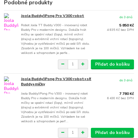
Podobné produkty
Joola Buddy/iPong Pro V300 robot
do 3 dnů
Robot Joola TT Buddy V300 - inovovaný robot
5 850 Kč
Buddy Pro v moderním designu. Dokáže hrát
4 835 Kč
bez DPH
míčky se spodní rotací (čopy), mírně vrchní
(drajvy) a extrémně vrchní rotací (topspiny).
Výhodou je vystřelování míčků po celé šíři stolu.
Zásobník je na 100 míčků. Vzhledem ke své
velikosti a schopnostem je perfe...
Přidat do košíku
Joola Buddy/iPong Pro V300 robot+síť
do 3 dnů
Buddy+míčky
Joola Buddy/iPong Pro V300 - inovovaný robot
7 780 Kč
Buddy Pro v moderním designu. Dokáže hrát
6 430 Kč
bez DPH
míčky se spodní rotací (čopy), mírně vrchní
(drajvy) a extrémně vrchní rotací (topspiny).
Výhodou je vystřelování míčků po celé šíři stolu.
Zásobník je na 100 míčků. Vzhledem ke své
velikosti a schopnostem je perf...
Přidat do košíku