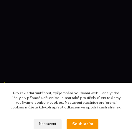
Kontakty:
Pro základní funkčnost, zpříjemnění používání webu, analytické
účely a v případě udělení souhlasu také pro účely cílení reklamy
604 157410 , 602 345528
využíváme soubory cookies. Nastavení vlastních preferencí
cookies můžete kdykoli upravit odkazem ve spodní části stránek.
obchod@pinec.cz
Souhlasím
Nastavení