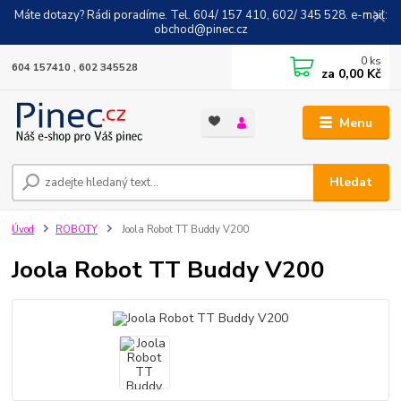
Máte dotazy? Rádi poradíme. Tel. 604/ 157 410, 602/ 345 528. e-mail:
obchod@pinec.cz
0
ks
604 157410 , 602 345528
za
0,00 Kč
Menu
Hledat
Úvod
ROBOTY
Joola Robot TT Buddy V200
Joola Robot TT Buddy V200