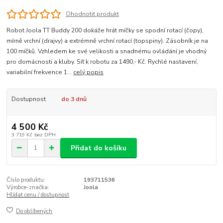
Ohodnotit produkt
Robot Joola TT Buddy 200 dokáže hrát míčky se spodní rotací (čopy),
mírně vrchní (drajvy) a extrémně vrchní rotací (topspiny). Zásobník je na
100 míčků. Vzhledem ke své velikosti a snadnému ovládání je vhodný
pro domácnosti a kluby. Síť k robotu za 1490,- Kč. Rychlé nastavení,
variabilní frekvence 1...
celý popis
Dostupnost
do 3 dnů
4 500 Kč
3 719 Kč
bez DPH
Přidat do košíku
Číslo produktu:
193711536
Výrobce-značka:
Joola
Hlídat cenu / dostupnost
Do oblíbených