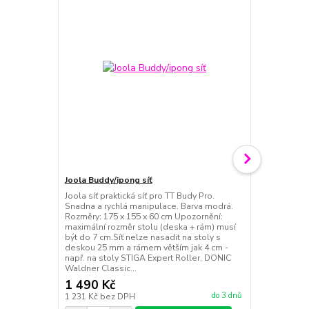
Joola Buddy/ipong síť
Joola síť praktická síť pro TT Budy Pro.
Joola Prime 
Snadna a rychlá manipulace. Barva modrá.
Cena pro klu
Rozměry: 175 x 155 x 60 cm Upozornění:
poznámky v 
maximální rozměr stolu (deska + rám) musí
cena bude up
být do 7 cm.Síť nelze nasadit na stoly s
deskou 25 mm a rámem větším jak 4 cm -
např. na stoly STIGA Expert Roller, DONIC
Waldner Classic...
1 490 Kč
1 490 Kč
do 3 dnů
1 231 Kč
bez DPH
1 231 Kč
bez