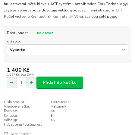
hru s trávami. Větší hlava + ACT systém ( Antivibration Cork Technology)
zvyšuje sweet spot a dovoluje větší chybovost. Herní strategie: OFF
Počet vrstev: 5 Rychlost: 84 Kontrola: 94 Váha: cca 65g
celý popis
Dostupnost
na dotaz
držátko
1 400 Kč
1 157 Kč
bez DPH
Přidat do košíku
Číslo produktu:
193710988
Výrobce-značka:
Hallmark
Rychlost:
84
Kontrola:
94
Váha (g):
65
Hlídat cenu / dostupnost
Do oblíbených