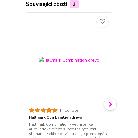
Související zboží
2
Hallmark Au
1 hodnocení
Velice lehou
Hallmark Combination dřevo
rozdílně ryc
Hallmark Combination - velmi lehké
strana je pom
allroundové dřevo s rozdílně rychlými
vhodná pro h
stranami. Bekhendová strana je pomalejší s
potahy, forh