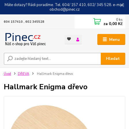
Máte dotazy? Rádi poradíme. Tel. 604/ 157 410, 602/ 345 528. e-mail:
obchod@pinec.cz
0
ks
604 157410 , 602 345528
za
0,00 Kč
Menu
Hledat
Úvod
DŘEVA
Hallmark Enigma dřevo
Hallmark Enigma dřevo