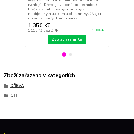
vyšší kontrolou a forhendová je znatelně
rychlejší. Pr
rychlejší. Dřevo je vhodné pro technické
hráče s kom
hráče s kombinovanými potahy s
nepříjemným 
nepříjemným útokem a blokem, využívající i
obranné údery. Herní charak...
1 350 Kč
1 350 Kč
na dotaz
1 116 Kč
bez DPH
1 116 Kč
bez
Zvolit variantu
Zboží zařazeno v kategoriích
DŘEVA
OFF