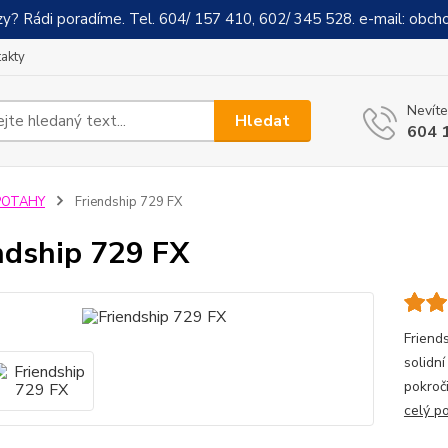
y? Rádi poradíme. Tel. 604/ 157 410, 602/ 345 528. e-mail: obch
akty
Nevíte
Hledat
604 
POTAHY
Friendship 729 FX
ndship 729 FX
Friends
solidní
pokroči
celý p