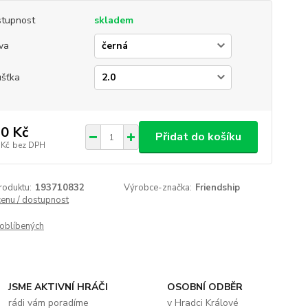
tupnost
skladem
va
ušťka
0 Kč
Přidat do košíku
 Kč
bez DPH
roduktu:
193710832
Výrobce-značka:
Friendship
cenu / dostupnost
oblíbených
JSME AKTIVNÍ HRÁČI
OSOBNÍ ODBĚR
rádi vám poradíme
v Hradci Králové