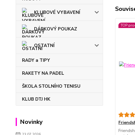
Souvise
KLUBOVÉ VYBAVENÍ
TOP pro
DÁRKOVÝ POUKAZ
OSTATNÍ
RADY a TIPY
RAKETY NA PADEL
ŠKOLA STOLNÍHO TENISU
KLUB DTJ HK
Novinky
Friends
Friendsh
23.07.2026