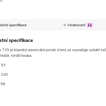
Kč
etní specifikace
Hodnocení
11
tní specifikace
p 729 je klasický univerzální potah, který se vyznačuje solidní toč
 hráče, tvrdší houba.
: 93
: 100
 98