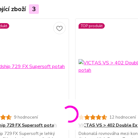
jící zboží
3
dukt
TOP produkt
9 hodnocení
12 hodnocení
hip 729 FX Supersoft potah
VICTAS VS > 402 Double Ex
ip 729 FX Supersoft je lehký
Dokonalá rovnováha mezi kon