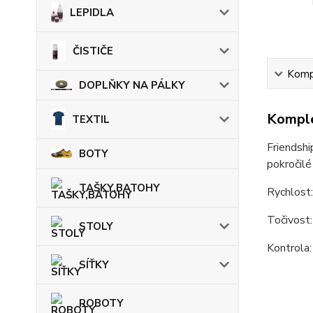
LEPIDLA
ČISTIČE
Kompl
DOPLŇKY NA PÁLKY
Komple
TEXTIL
Friendshi
BOTY
pokročilé
TAŠKY,BATOHY
Rychlost
Točivost
STOLY
Kontrola:
SÍŤKY
ROBOTY