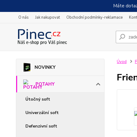
Máte dotaz
O nás
Jak nakupovat
Obchodní podmínky-reklamace
Kont
Úvod
NOVINKY
Frie
POTAHY
Útočný soft
Univerzální soft
Defenzivní soft