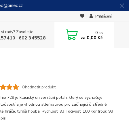
od@pinec.cz
Přihlášení
 si rady? Zavolejte.
0
ks
za
0,00 Kč
157410 , 602 345528
Ohodnotit produkt
hip 729 je klasický univerzální potah, který se vyznačuje
 točivostí a je vhodnou alternativou pro začínající či středně
lé hráče, tvrdší houba. Rychlost: 93 Točivost: 100 Kontrola: 98
opis