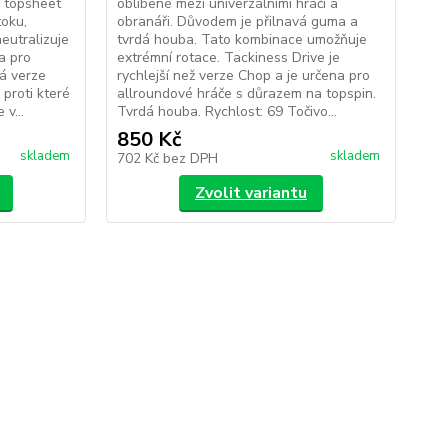
 topsheet
oblíbené mezi univerzálními hráči a
toku,
obranáři. Důvodem je přilnavá guma a
eutralizuje
tvrdá houba. Tato kombinace umožňuje
a pro
extrémní rotace. Tackiness Drive je
á verze
rychlejší než verze Chop a je určena pro
proti které
allroundové hráče s důrazem na topspin.
 v...
Tvrdá houba. Rychlost: 69 Točivo...
850 Kč
skladem
skladem
702 Kč
bez DPH
Zvolit variantu