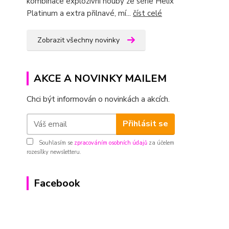
kombinace explozivní houby ze série Helix
Platinum a extra přilnavé, mí...
číst celé
Zobrazit všechny novinky
AKCE A NOVINKY MAILEM
Chci být informován o novinkách a akcích.
Přihlásit se
Souhlasím se
zpracováním osobních údajů
za účelem
rozesílky newsletteru.
Facebook