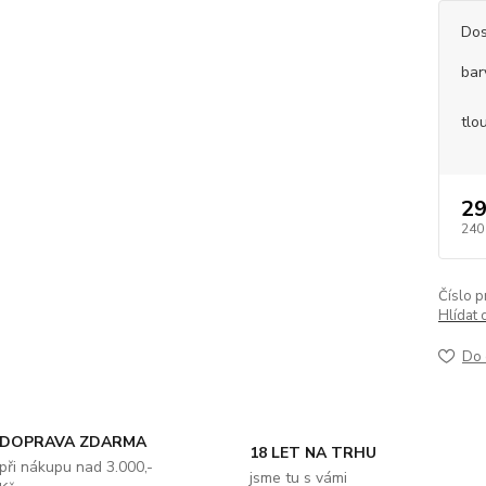
Dos
bar
tlo
29
240
Číslo p
Hlídat 
Do 
DOPRAVA ZDARMA
18 LET NA TRHU
při nákupu nad 3.000,-
jsme tu s vámi