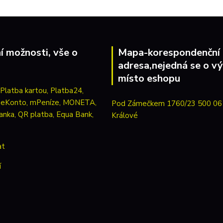
í možnosti, vše o
Mapa-korespondenční
adresa,nejedná se o vý
místo eshopu
Pod Zámečkem 1760/23 500 06
Králové
at
í