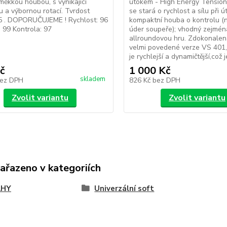
měkkou houbou, s vynikající
útokem - High Energy Tension
u a výbornou rotací. Tvrdost
se stará o rychlost a sílu při ú
5 . DOPORUČUJEME ! Rychlost: 96
kompaktní houba o kontrolu (n
t: 99 Kontrola: 97
úder soupeře); vhodný zejmén
allroundovou hru. Zdokonalen
velmi povedené verze VS 401, 
je rychlejší a dynamičtější,což je
č
1 000 Kč
skladem
ez DPH
826 Kč
bez DPH
Zvolit variantu
Zvolit variantu
zařazeno v kategoriích
AHY
Univerzální soft