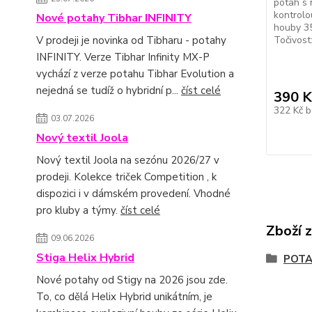
potah s 
kontrolo
Nové potahy Tibhar INFINITY
houby 3
V prodeji je novinka od Tibharu - potahy
Točivos
INFINITY. Verze Tibhar Infinity MX-P
vychází z verze potahu Tibhar Evolution a
nejedná se tudíž o hybridní p...
číst celé
390 K
322 Kč
b
03.07.2026
Nový textil Joola
Nový textil Joola na sezónu 2026/27 v
prodeji. Kolekce triček Competition , k
dispozici i v dámském provedení. Vhodné
pro kluby a týmy.
číst celé
Zboží 
09.06.2026
Stiga Helix Hybrid
POT
Nové potahy od Stigy na 2026 jsou zde.
To, co dělá Helix Hybrid unikátním, je