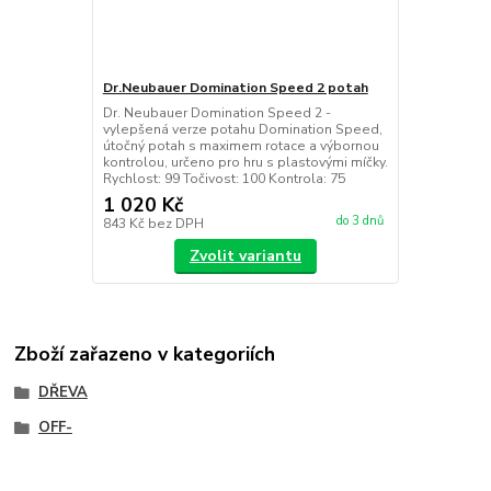
Dr.Neubauer Domination Speed 2 potah
Dr. Neubauer Domination Speed 2 -
vylepšená verze potahu Domination Speed,
útočný potah s maximem rotace a výbornou
kontrolou, určeno pro hru s plastovými míčky.
Rychlost: 99 Točivost: 100 Kontrola: 75
1 020 Kč
do 3 dnů
843 Kč
bez DPH
Zvolit variantu
Zboží zařazeno v kategoriích
DŘEVA
OFF-