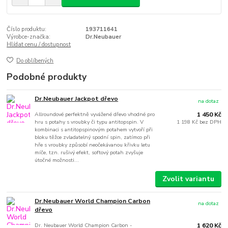
Číslo produktu:
193711641
Výrobce-značka:
Dr.Neubauer
Hlídat cenu / dostupnost
Do oblíbených
Podobné produkty
Dr.Neubauer Jackpot dřevo
na dotaz
Allroundové perfektně vyvážené dřevo vhodné pro
1 450 Kč
hru s potahy s vroubky či typu antitopspin. V
1 198 Kč
bez DPH
kombinaci s antitopspinovým potahem vytvoří při
bloku těžce zvladatelný spodní spin, zatímco při
hře s vroubky způsobí neočekávanou křivku letu
míče, tzn. rušivý efekt, softový potah zvyšuje
útočné možnosti...
Zvolit variantu
Dr.Neubauer World Champion Carbon
na dotaz
dřevo
Dr. Neubauer World Champion Carbon -
1 620 Kč