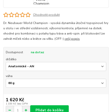
Ohodnotit produkt
Dr. Neubauer World Champion - vysoká dynamika útočné topspinové hry
u stolu i ve střední vzdálenosti; výborná kontrola; příjemné na dotek;
vhodné pro kombinaci s potahy typu tráva a anti-spin. při blokování lze
zahrát míček nízko a krátce za síťku. (OFF-)
celý popis
Dostupnost
na dotaz
držátko
váha
1 620 Kč
1 339 Kč
bez DPH
Přidat do košíku