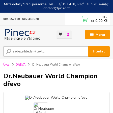
Máte dotazy? Rádi poradíme. Tel. 604/ 157 410, 602/ 345 528. e-mail:
obchod@pinec.cz
0
ks
604 157410 , 602 345528
za
0,00 Kč
Menu
Hledat
Úvod
DŘEVA
Dr.Neubauer World Champion dřevo
Dr.Neubauer World Champion
dřevo