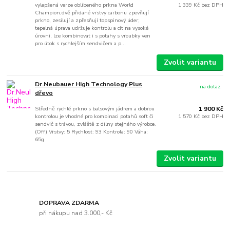
vylepšená verze oblíbeného prkna World
1 339 Kč
bez DPH
Champion,dvě přidané vrstvy carbonu zpevňují
prkno, zesilují a zpřesňují topspinový úder;
tepelná úprava udržuje kontrolu a cit na vysoké
úrovni, lze kombinovat i s potahy s vroubky ven
pro útok s rychlejším sendvičem a p...
Zvolit variantu
Dr.Neubauer High Technology Plus
na dotaz
dřevo
Středně rychlé prkno s balsovým jádrem a dobrou
1 900 Kč
kontrolou je vhodné pro kombinaci potahů soft či
1 570 Kč
bez DPH
sendvič s trávou, zvláště z dílny stejného výrobce.
(Off) Vrstvy: 5 Rychlost: 93 Kontrola: 90 Váha:
65g
Zvolit variantu
DOPRAVA ZDARMA
při nákupu nad 3.000,- Kč