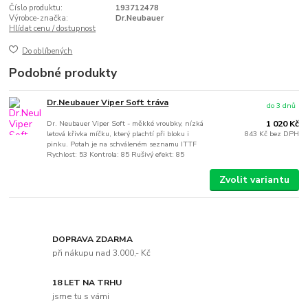
Číslo produktu:
193712478
Výrobce-značka:
Dr.Neubauer
Hlídat cenu / dostupnost
Do oblíbených
Podobné produkty
Dr.Neubauer Viper Soft tráva
do 3 dnů
Dr. Neubauer Viper Soft - měkké vroubky, nízká
1 020 Kč
letová křivka míčku, který plachtí při bloku i
843 Kč
bez DPH
pinku. Potah je na schváleném seznamu ITTF
Rychlost: 53 Kontrola: 85 Rušivý efekt: 85
Zvolit variantu
DOPRAVA ZDARMA
při nákupu nad 3.000,- Kč
18 LET NA TRHU
jsme tu s vámi