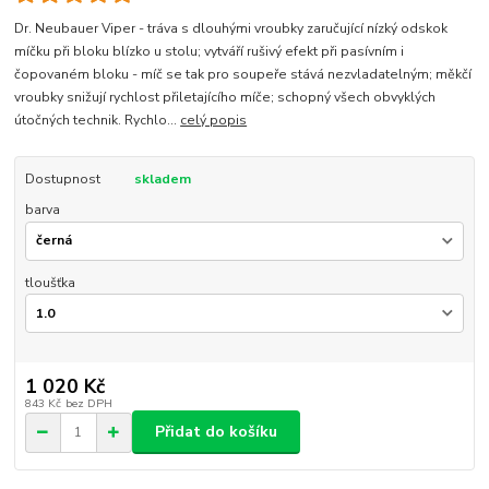
Dr. Neubauer Viper - tráva s dlouhými vroubky zaručující nízký odskok
míčku při bloku blízko u stolu; vytváří rušivý efekt při pasívním i
čopovaném bloku - míč se tak pro soupeře stává nezvladatelným; měkčí
vroubky snižují rychlost přiletajícího míče; schopný všech obvyklých
útočných technik. Rychlo...
celý popis
Dostupnost
skladem
barva
tloušťka
1 020 Kč
843 Kč
bez DPH
Přidat do košíku