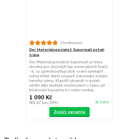
2 hodnocení
Der Materialspezialist Superwall potah
tráva
Der Materialspezialist Superwall je tráva
vhodná pro útočnější typ univerzálních hráčů
- ti, co upřednostňují útok, ocení vynikající
rušivý efekt, který soupeři znesnadní získání
herního rytmu. Klasičtí obranáři si potah
oblíbí díky skvělým možnostem v čopu, při
blokování topspinu a v rotaci vznikaj...
1 090 Kč
do 3 dnů
901 Kč
bez DPH
Zvolit variantu