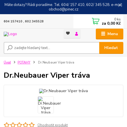
Máte dotazy? Rádi poradíme. Tel. 604/ 157 410, 602/ 345 528. e-mail:
obchod@pinec.cz
0
ks
604 157410 , 602 345528
za
0,00 Kč
Menu
Hledat
Úvod
POTAHY
Dr.Neubauer Viper tráva
Dr.Neubauer Viper tráva
Ohodnotit produkt