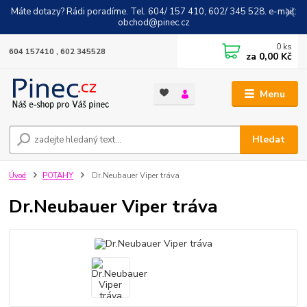
Máte dotazy? Rádi poradíme. Tel. 604/ 157 410, 602/ 345 528. e-mail:
obchod@pinec.cz
0
ks
604 157410 , 602 345528
za
0,00 Kč
Menu
Hledat
Úvod
POTAHY
Dr.Neubauer Viper tráva
Dr.Neubauer Viper tráva