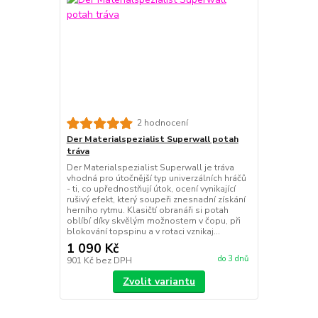
2 hodnocení
Der Materialspezialist Superwall potah
tráva
Der Materialspezialist Superwall je tráva
vhodná pro útočnější typ univerzálních hráčů
- ti, co upřednostňují útok, ocení vynikající
rušivý efekt, který soupeři znesnadní získání
herního rytmu. Klasičtí obranáři si potah
oblíbí díky skvělým možnostem v čopu, při
blokování topspinu a v rotaci vznikaj...
1 090 Kč
do 3 dnů
901 Kč
bez DPH
Zvolit variantu