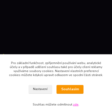
Kontakty:
Pro základní funkčnost, zpříjemnění používání webu, analytické
účely a v případě udělení souhlasu také pro účely cílení reklamy
604 157410 , 602 345528
využíváme soubory cookies. Nastavení vlastních preferencí
cookies můžete kdykoli upravit odkazem ve spodní části stránek.
obchod@pinec.cz
Souhlasím
Nastavení
Souhlas můžete odmítnout
zde
.
Vytvořeno na
Eshop-rychle.cz