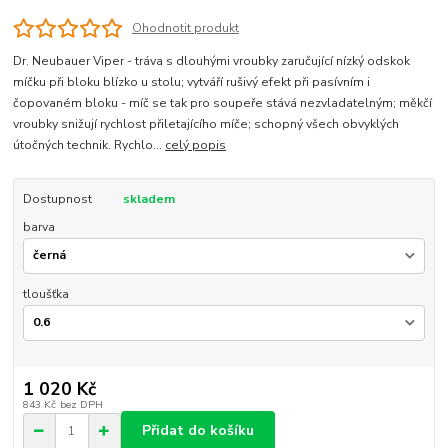
Ohodnotit produkt
Dr. Neubauer Viper - tráva s dlouhými vroubky zaručující nízký odskok
míčku při bloku blízko u stolu; vytváří rušivý efekt při pasívním i
čopovaném bloku - míč se tak pro soupeře stává nezvladatelným; měkčí
vroubky snižují rychlost přiletajícího míče; schopný všech obvyklých
útočných technik. Rychlo...
celý popis
Dostupnost
skladem
barva
tloušťka
1 020 Kč
843 Kč
bez DPH
Přidat do košíku