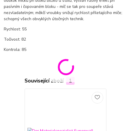
odskok míčku při bloku blízko u stolu; vytváří rušivý efekt při
pasívním i čopovaném bloku - míč se tak pro soupeře stává
nezvladatelným; měkčí vroubky snižují rychlost přiletajícího míče;
schopný všech obvyklých útočných technik.
Rychlost: 55
Točivost: 82
Kontrola: 85
Související zboží
1