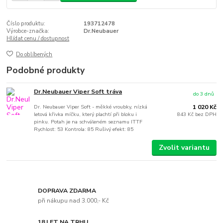
Číslo produktu:
193712478
Výrobce-značka:
Dr.Neubauer
Hlídat cenu / dostupnost
Do oblíbených
Podobné produkty
Dr.Neubauer Viper Soft tráva
do 3 dnů
Dr. Neubauer Viper Soft - měkké vroubky, nízká
1 020 Kč
letová křivka míčku, který plachtí při bloku i
843 Kč
bez DPH
pinku. Potah je na schváleném seznamu ITTF
Rychlost: 53 Kontrola: 85 Rušivý efekt: 85
Zvolit variantu
DOPRAVA ZDARMA
při nákupu nad 3.000,- Kč
18 LET NA TRHU