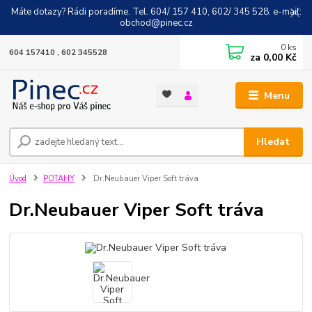
Máte dotazy? Rádi poradíme. Tel. 604/ 157 410, 602/ 345 528. e-mail:
obchod@pinec.cz
0
ks
604 157410 , 602 345528
za
0,00 Kč
Menu
Hledat
Úvod
POTAHY
Dr.Neubauer Viper Soft tráva
Dr.Neubauer Viper Soft tráva