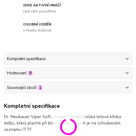
JSME AKTIVNÍ HRÁČI
rádi vám poradíme
OSOBNÍ ODBĚR
v Hradci Králové
Kompletní specifikace
Hodnocení
0
Související zboží
1
Kompletní specifikace
Dr. Neubauer Viper Soft - měkké vroubky, nízká letová křivka
míčku, který plachtí při bloku i pinku. Potah je na schváleném
seznamu ITTF