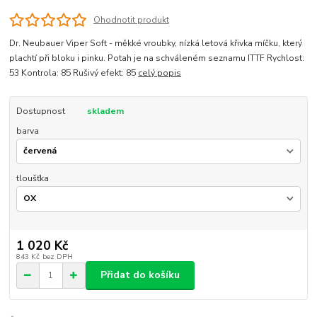
Ohodnotit produkt
Dr. Neubauer Viper Soft - měkké vroubky, nízká letová křivka míčku, který
plachtí při bloku i pinku. Potah je na schváleném seznamu ITTF Rychlost:
53 Kontrola: 85 Rušivý efekt: 85
celý popis
Dostupnost
skladem
barva
tloušťka
1 020 Kč
843 Kč
bez DPH
Přidat do košíku