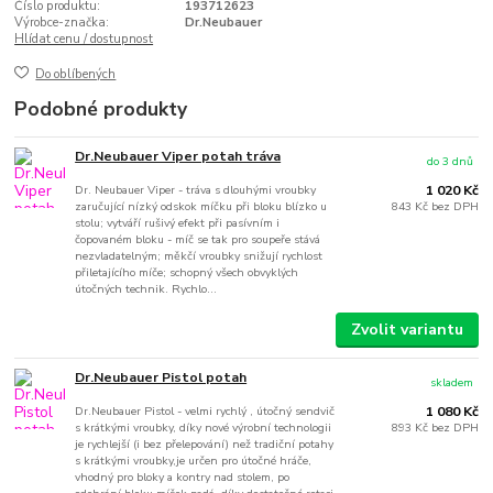
Číslo produktu:
193712623
Výrobce-značka:
Dr.Neubauer
Hlídat cenu / dostupnost
Do oblíbených
Podobné produkty
Dr.Neubauer Viper potah tráva
do 3 dnů
Dr. Neubauer Viper - tráva s dlouhými vroubky
1 020 Kč
zaručující nízký odskok míčku při bloku blízko u
843 Kč
bez DPH
stolu; vytváří rušivý efekt při pasívním i
čopovaném bloku - míč se tak pro soupeře stává
nezvladatelným; měkčí vroubky snižují rychlost
přiletajícího míče; schopný všech obvyklých
útočných technik. Rychlo...
Zvolit variantu
Dr.Neubauer Pistol potah
skladem
Dr.Neubauer Pistol - velmi rychlý , útočný sendvič
1 080 Kč
s krátkými vroubky, díky nové výrobní technologii
893 Kč
bez DPH
je rychlejší (i bez přelepování) než tradiční potahy
s krátkými vroubky,je určen pro útočné hráče,
vhodný pro bloky a kontry nad stolem, po