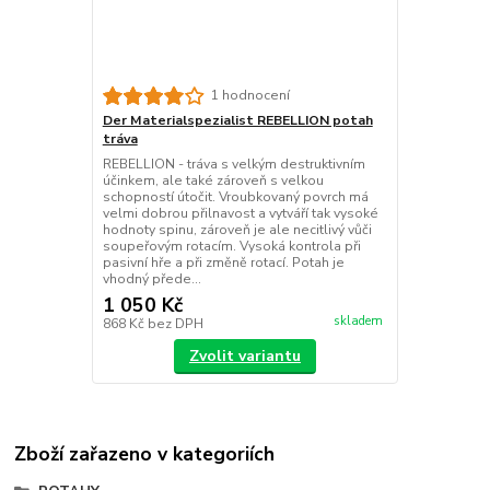
1 hodnocení
Der Materialspezialist REBELLION potah
tráva
REBELLION - tráva s velkým destruktivním
účinkem, ale také zároveň s velkou
schopností útočit. Vroubkovaný povrch má
velmi dobrou přilnavost a vytváří tak vysoké
hodnoty spinu, zároveň je ale necitlivý vůči
soupeřovým rotacím. Vysoká kontrola při
pasivní hře a při změně rotací. Potah je
vhodný přede...
1 050 Kč
skladem
868 Kč
bez DPH
Zvolit variantu
Zboží zařazeno v kategoriích