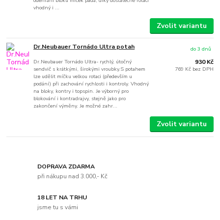
odehrání bloku míček padá, díky dostatečné rotaci
vhodný i ...
Zvolit variantu
Dr.Neubauer Tornádo Ultra potah
do 3 dnů
Dr.Neubauer Tornádo Ultra- rychlý, útočný
930 Kč
sendvič s krátkými, širokými vroubky.S potahem
769 Kč
bez DPH
lze udělit míčku velkou rotaci (především u
podání) při zachování rychlosti i kontroly. Vhodný
na bloky, kontry i topspin. Je výborný pro
blokování i kontradrajvy, stejně jako pro
zakončení výměny. Je možné zahr...
Zvolit variantu
DOPRAVA ZDARMA
při nákupu nad 3.000,- Kč
18 LET NA TRHU
jsme tu s vámi