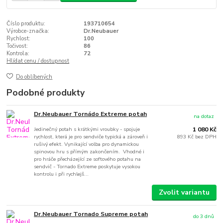
Číslo produktu:
193710654
Výrobce-značka:
Dr.Neubauer
Rychlost:
100
Točivost:
86
Kontrola:
72
Hlídat cenu / dostupnost
Do oblíbených
Podobné produkty
Dr.Neubauer Tornádo Extreme potah
na dotaz
Jedinečný potah s krátkými vroubky - spojuje
1 080 Kč
rychlost, která je pro sendviče typická a zároveň i
893 Kč
bez DPH
rušivý efekt. Vynikající volba pro dynamickou
spinovou hru s přímým zakončením. Vhodné i
pro hráče přecházející ze softového potahu na
sendvič - Tornado Extreme poskytuje vysokou
kontrolu i při rychlejš...
Zvolit variantu
Dr.Neubauer Tornado Supreme potah
do 3 dnů