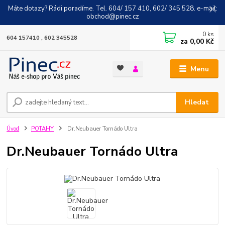
Máte dotazy? Rádi poradíme. Tel. 604/ 157 410, 602/ 345 528. e-mail:
obchod@pinec.cz
0
ks
604 157410 , 602 345528
za
0,00 Kč
Menu
Hledat
Úvod
POTAHY
Dr.Neubauer Tornádo Ultra
Dr.Neubauer Tornádo Ultra