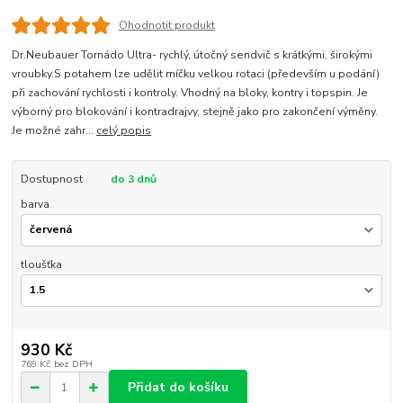
Ohodnotit produkt
Dr.Neubauer Tornádo Ultra- rychlý, útočný sendvič s krátkými, širokými
vroubky.S potahem lze udělit míčku velkou rotaci (především u podání)
při zachování rychlosti i kontroly. Vhodný na bloky, kontry i topspin. Je
výborný pro blokování i kontradrajvy, stejně jako pro zakončení výměny.
Je možné zahr...
celý popis
Dostupnost
do 3 dnů
barva
tloušťka
930 Kč
769 Kč
bez DPH
Přidat do košíku