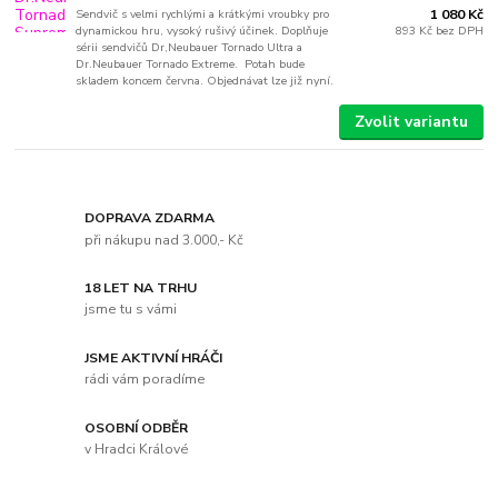
Sendvič s velmi rychlými a krátkými vroubky pro
1 080 Kč
dynamickou hru, vysoký rušivý účinek. Doplňuje
893 Kč
bez DPH
sérii sendvičů Dr,Neubauer Tornado Ultra a
Dr.Neubauer Tornado Extreme. Potah bude
skladem koncem června. Objednávat lze již nyní.
Zvolit variantu
DOPRAVA ZDARMA
při nákupu nad 3.000,- Kč
18 LET NA TRHU
jsme tu s vámi
JSME AKTIVNÍ HRÁČI
rádi vám poradíme
OSOBNÍ ODBĚR
v Hradci Králové