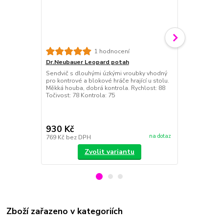
1 hodnocení
Dr.Neubauer Leopard potah
Dr.Neubaue
Sendvič s dlouhými úzkými vroubky vhodný
Zcela nový t
pro kontrové a blokové hráče hrající u stolu.
kombinující r
Měkká houba, dobrá kontrola. Rychlost: 88
dynamickou h
Točivost: 78 Kontrola: 75
síle houby n
podporuje so
ostatních po
při bloku i ní
930 Kč
1 020 Kč
na dotaz
769 Kč
bez DPH
843 Kč
bez 
Zvolit variantu
Zboží zařazeno v kategoriích