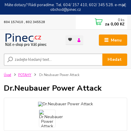
Máte dotazy? Rádi poradíme. Tel. 604/ 157 410, 602/ 345 528. e-mail:
obchod@pinec.cz
0
ks
604 157410 , 602 345528
za
0,00 Kč
Menu
Hledat
Úvod
POTAHY
Dr.Neubauer Power Attack
Dr.Neubauer Power Attack