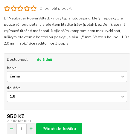
Ohodnotit produkt
Dr.Neubauer Power Attack - nový typ antitopspinu, který neposkytuje
pouze výhodu potahu s efektem hladké trávy (potah bez tření), ale má i
zajímavé útočné možnosti. Nejlepším kompromisem mezi rychlostí,
rušivým efektem a kontrolou poskytuje síla 1,5 mm. Verze s houbou 1,8 a
2,0 mm nabízí více rychlo...
celý popis
Dostupnost
do 3 dnů
barva
tloušťka
950 Kč
785 Kč
bez DPH
Přidat do košíku