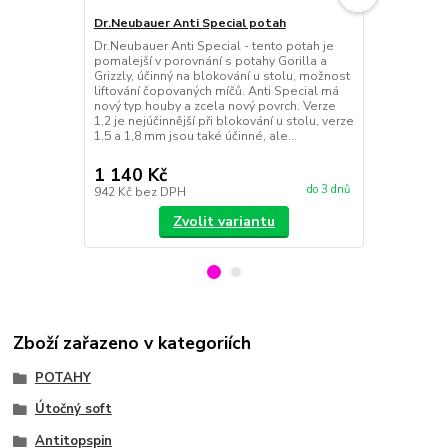
Dr.Neubauer Anti Special potah
Dr.Neubauer
Dr.Neubauer Anti Special - tento potah je
Útočný antit
pomalejší v porovnání s potahy Gorilla a
dynamickou r
Grizzly, účinný na blokování u stolu, možnost
potahu Power 
liftování čopovaných míčů. Anti Special má
klasický ant
nový typ houby a zcela nový povrch. Verze
povrchového 
1,2 je nejúčinnější při blokování u stolu, verze
reversal (ob
1,5 a 1,8 mm jsou také účinné, ale...
svým rušivým
všestranné hř
1 140 Kč
990 Kč
do 3 dnů
942 Kč
bez DPH
818 Kč
bez 
Zvolit variantu
Zboží zařazeno v kategoriích
POTAHY
Útočný soft
Antitopspin