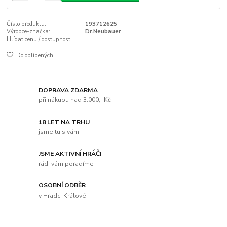
Číslo produktu:
193712625
Výrobce-značka:
Dr.Neubauer
Hlídat cenu / dostupnost
Do oblíbených
DOPRAVA ZDARMA
při nákupu nad 3.000,- Kč
18 LET NA TRHU
jsme tu s vámi
JSME AKTIVNÍ HRÁČI
rádi vám poradíme
OSOBNÍ ODBĚR
v Hradci Králové