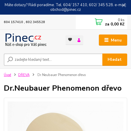
Máte dotazy? Rádi poradíme. Tel. 604/ 157 410, 602/ 345 528. e-mail:
obchod@pinec.cz
0
ks
604 157410 , 602 345528
za
0,00 Kč
Menu
Hledat
Úvod
DŘEVA
Dr.Neubauer Phenomenon dřevo
Dr.Neubauer Phenomenon dřevo