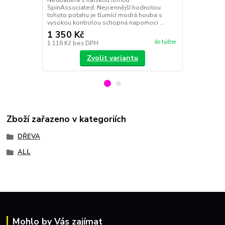
SpinAssociated. Nejcennější hodnotou
tohoto potahu je tlumící modrá houba s
vysokou kontrolou schopná napomoci ...
1 350 Kč
1 350 Kč
do týdne
1 116 Kč
bez DPH
1 116 Kč
bez
Zvolit variantu
Zboží zařazeno v kategoriích
DŘEVA
ALL
Mohlo by Vás zajímat