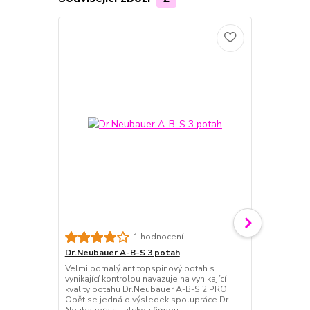
Dr.Neubaue
1 hodnocení
Dr.Neubauer 
Dr.Neubauer A-B-S 3 potah
dobrou kontr
Velmi pomalý antitopspinový potah s
blízko u stol
vynikající kontrolou navazuje na vynikající
antitopspino
kvality potahu Dr.Neubauer A-B-S 2 PRO.
Rychlost: 60 
Opět se jedná o výsledek spolupráce Dr.
Neubauera s italskou firmou