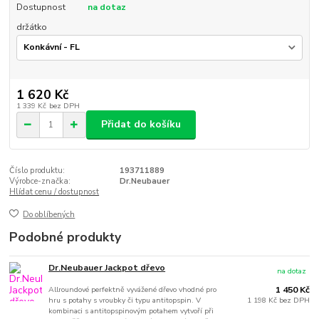
Dostupnost
na dotaz
držátko
1 620 Kč
1 339 Kč
bez DPH
Přidat do košíku
Číslo produktu:
193711889
Výrobce-značka:
Dr.Neubauer
Hlídat cenu / dostupnost
Do oblíbených
Podobné produkty
Dr.Neubauer Jackpot dřevo
na dotaz
Allroundové perfektně vyvážené dřevo vhodné pro
1 450 Kč
hru s potahy s vroubky či typu antitopspin. V
1 198 Kč
bez DPH
kombinaci s antitopspinovým potahem vytvoří při