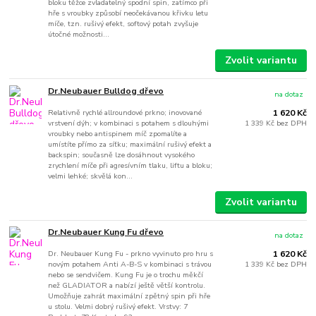
bloku těžce zvladatelný spodní spin, zatímco při
hře s vroubky způsobí neočekávanou křivku letu
míče, tzn. rušivý efekt, softový potah zvyšuje
útočné možnosti...
Zvolit variantu
Dr.Neubauer Bulldog dřevo
na dotaz
Relativně rychlé allroundové prkno; inovované
1 620 Kč
vrstvení dýh; v kombinaci s potahem s dlouhými
1 339 Kč
bez DPH
vroubky nebo antispinem míč zpomalíte a
umístíte přímo za síťku; maximální rušivý efekt a
backspin; současně lze dosáhnout vysokého
zrychlení míče při agresívním tlaku, liftu a bloku;
velmi lehké; skvělá kon...
Zvolit variantu
Dr.Neubauer Kung Fu dřevo
na dotaz
Dr. Neubauer Kung Fu - prkno vyvinuto pro hru s
1 620 Kč
novým potahem Anti A-B-S v kombinaci s trávou
1 339 Kč
bez DPH
nebo se sendvičem. Kung Fu je o trochu měkčí
než GLADIATOR a nabízí ještě větší kontrolu.
Umožňuje zahrát maximální zpětný spin při hře
u stolu. Velmi dobrý rušivý efekt. Vrstvy: 7