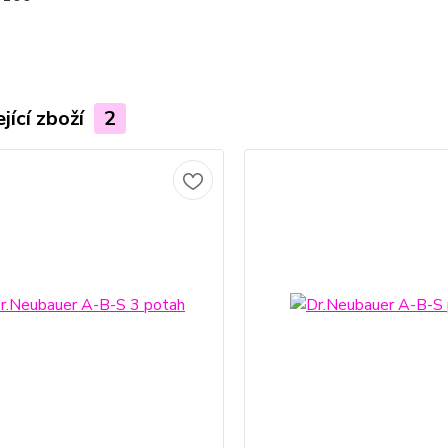
jící zboží
2