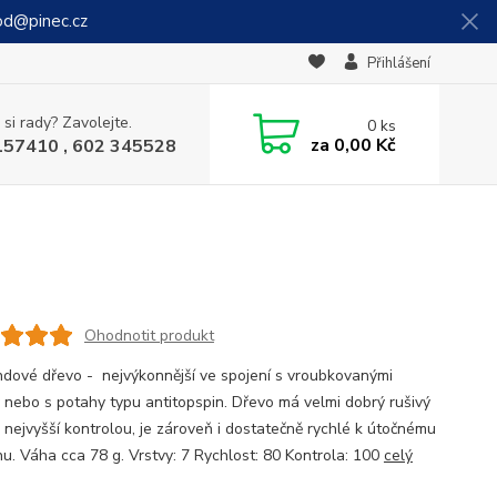
od@pinec.cz
Přihlášení
 si rady? Zavolejte.
0
ks
za
0,00 Kč
157410 , 602 345528
Ohodnotit produkt
ndové dřevo - nejvýkonnější ve spojení s vroubkovanými
 nebo s potahy typu antitopspin. Dřevo má velmi dobrý rušivý
s nejvyšší kontrolou, je zároveň i dostatečně rychlé k útočnému
nu. Váha cca 78 g. Vrstvy: 7 Rychlost: 80 Kontrola: 100
celý