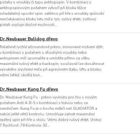
potahy s vroubky či typu antitopspin. V kombinaci s
antitopspinovým potahem vytvoří při bloku těžce
zvladatelný spodní spin, zatímco při hře s vroubky způsobí
neočekávanou křivku letu míče, tzn. rušivý efekt, softový
potah zvyšuje útočné možnosti...
Dr.Neubauer Bulldog dřevo
Relativně rychlé allroundové prkno; inovované vrstvení dýh;
v kombinaci s potahem s dlouhými vroubky nebo
antispinem míč zpomalíte a umístíte přímo za síťku;
maximální rušivý efekt a backspin; současně lze dosáhnout
vysokého zrychlení míče při agresívním tlaku, liftu a bloku;
velmi lehké; skvělá kon...
Dr.Neubauer Kung Fu dřevo
Dr. Neubauer Kung Fu - prkno vyvinuto pro hru s novým
potahem Anti A-B-S v kombinaci s trávou nebo se
sendvičem. Kung Fu je o trochu měkčí než GLADIATOR a
nabízí ještě větší kontrolu. Umožňuje zahrát maximální
zpětný spin při hře u stolu. Velmi dobrý rušivý efekt. Vrstvy:
7 Rychlost: 78 Kontrola: 92...