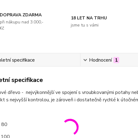
DOPRAVA ZDARMA
18 LET NA TRHU
při nákupu nad 3.000,-
jsme tu s vámi
Kč
etní specifikace
Hodnocení
1
tní specifikace
vé dřevo - nejvýkonnější ve spojení s vroubkovanými potahy ne
ekt s nejvyšší kontrolou, je zároveň i dostatečně rychlé k útočné
: 80
: 100