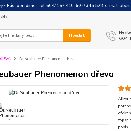
y? Rádi poradíme. Tel. 604/ 157 410, 602/ 345 528. e-mail: obch
akty
Nevíte
Hledat
604 
DŘEVA
Dr.Neubauer Phenomenon dřevo
eubauer Phenomenon dřevo
Allrou
potahy
efekt 
topspi
popis