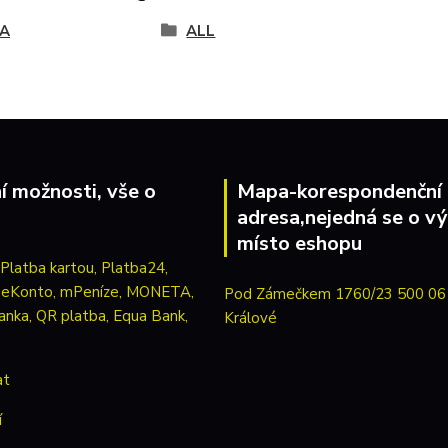
A
ALL
í možnosti, vše o
Mapa-korespondenční
adresa,nejedná se o vý
místo eshopu
Pod Zámečkem 1760/23 500 06
Králové
at
í