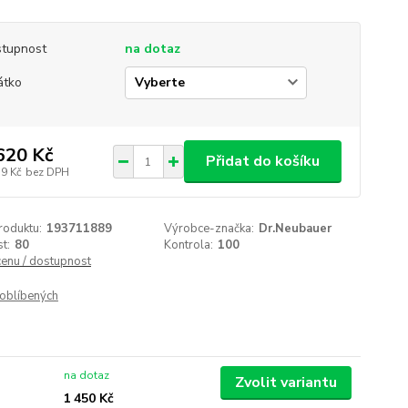
tupnost
na dotaz
átko
620 Kč
Přidat do košíku
39 Kč
bez DPH
roduktu:
193711889
Výrobce-značka:
Dr.Neubauer
t:
80
Kontrola:
100
cenu / dostupnost
oblíbených
na dotaz
Zvolit variantu
1 450 Kč