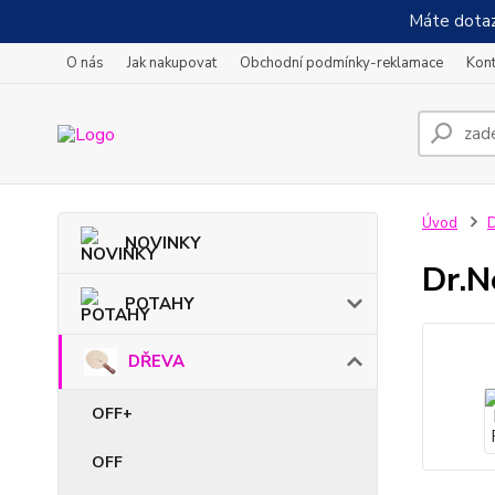
Máte dotaz
O nás
Jak nakupovat
Obchodní podmínky-reklamace
Kont
Úvod
NOVINKY
Dr.N
POTAHY
DŘEVA
OFF+
OFF