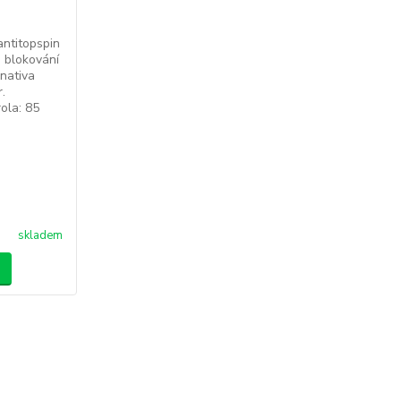
ntitopspin
 blokování
rnativa
.
ola: 85
skladem