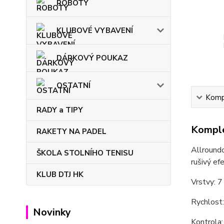
ROBOTY
KLUBOVÉ VYBAVENÍ
DÁRKOVÝ POUKAZ
OSTATNÍ
Kompl
RADY a TIPY
Komple
RAKETY NA PADEL
Allroundo
ŠKOLA STOLNÍHO TENISU
rušivý ef
KLUB DTJ HK
Vrstvy: 7
Rychlost
Novinky
Kontrola