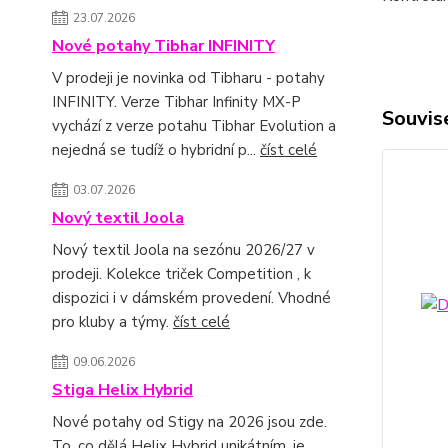
23.07.2026
Nové potahy Tibhar INFINITY
V prodeji je novinka od Tibharu - potahy
INFINITY. Verze Tibhar Infinity MX-P
Souvise
vychází z verze potahu Tibhar Evolution a
nejedná se tudíž o hybridní p...
číst celé
03.07.2026
Nový textil Joola
Nový textil Joola na sezónu 2026/27 v
prodeji. Kolekce triček Competition , k
dispozici i v dámském provedení. Vhodné
pro kluby a týmy.
číst celé
09.06.2026
Stiga Helix Hybrid
Nové potahy od Stigy na 2026 jsou zde.
To, co dělá Helix Hybrid unikátním, je