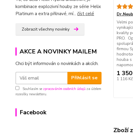
kombinace explozivní houby ze série Helix
Platinum a extra přilnavé, mí...
číst celé
Dr.Neub
Velmi po
vynikajíc
Zobrazit všechny novinky
kvality 
PRO. Opě
spoluprá
firmou S
AKCE A NOVINKY MAILEM
hodnotou
houba s
Chci být informován o novinkách a akcích.
napomoci
1 350
Přihlásit se
1 116 K
Souhlasím se
zpracováním osobních údajů
za účelem
rozesílky newsletteru.
Facebook
Zboží 