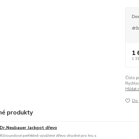
Dos
drž
1 
1 3
Číslo p
Rychlos
Hlídat 
Do 
é produkty
Dr.Neubauer Jackpot dřevo
Allroundové perfektně vyvážené dřevo vhodné pro hru s