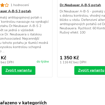
1 hodnocení
Dr.Neubauer A-B-S potah
auer A-B-S 3 potah
Dr.Neubauer A-B-S - pomalý a
s dobrou kontrolou, vhodný na
malý antitopspinový potah s
blízko u stolu. Defenzivní alte
í kontrolou navazuje na vynikající
antitopspinových potahů od Dr
potahu Dr.Neubauer A-B-S 2
Neubauera. Rychlost: 60 Kontr
t se jedná o výsledek
Rušivý efekt: 100
ce Dr. Neubauera s italskou
pinAssociated. Nejcennější
 tohoto potahu je tlumící modrá
 vysokou kontrolou schopná
 ...
 Kč
1 350 Kč
do týdne
č
bez DPH
1 116 Kč
bez DPH
Zvolit variantu
Zvolit variantu
zařazeno v kategoriích