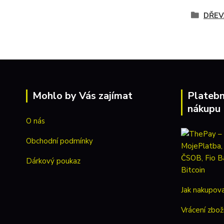
DŘEV
Mohlo by Vás zajímat
Platebn
nákupu
O nás
Obchodní podmínky
Dárkový poukaz
Jak nakupov
Vrácení zbož