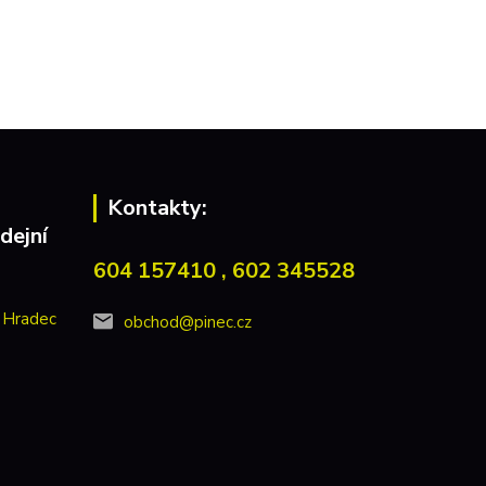
Kontakty:
dejní
604 157410 , 602 345528
 Hradec
obchod@pinec.cz