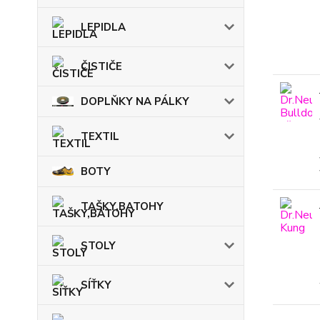
LEPIDLA
ČISTIČE
DOPLŇKY NA PÁLKY
TEXTIL
BOTY
TAŠKY,BATOHY
STOLY
SÍŤKY