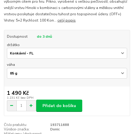
výborným citem pro hru. Prkno, vyrobené s velkou pečlivostí, obsahující
vnější vrstvu Hinoki v kombinaci s carbonovými vlákny a měkkou vnitřní
vrstvou poskytuje dostatečnou tuhost pro topspinové údery. (OFF+)
Vrstvy: 5+2 Rychlost: 100 Kon...
celý popis
Dostupnost
do 3 dnů
držátko
váha
1 490 Kč
1 231 Kč
bez DPH
Přidat do košíku
Číslo produktu:
193711688
Výrobce-značka:
Donic
Hlídat cenu / dostupnost