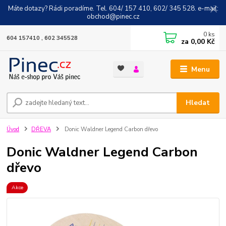
Máte dotazy? Rádi poradíme. Tel. 604/ 157 410, 602/ 345 528. e-mail:
obchod@pinec.cz
0
ks
604 157410 , 602 345528
za
0,00 Kč
Menu
Hledat
Úvod
DŘEVA
Donic Waldner Legend Carbon dřevo
Donic Waldner Legend Carbon
dřevo
Akce