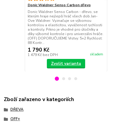
dřevo
Donic Waldner Senso Carbon dřevo
Donic Waldn
Donic Waldner Senso Carbon - dřevo, se
speciální ed
kterým hraje nejlepší hráč všech dob Jan-
vítězství Šv
Ove Waldner. Vyznačuje se výbornou
družstev 198
kontrolou a elasticitou, vyváženost rychlosti
vyrobeno kom
a kontroly. Prkno je vhodné pro útočníky a
italského dř
díky výborné kontrole i pro univerzálni hráče.
materiálu Ca
(OFF) DOPORUČUJEME Vrstvy: 5+2 Rychlost:
vyráběna v N
88 Kontr...
1 790 Kč
2 490 Kč
skladem
1 479 Kč
bez DPH
2 058 Kč
bez
Zvolit variantu
Zboží zařazeno v kategoriích
DŘEVA
OFF+