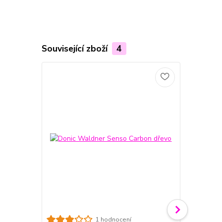
Související zboží
4
Donic Waldn
1 hodnocení