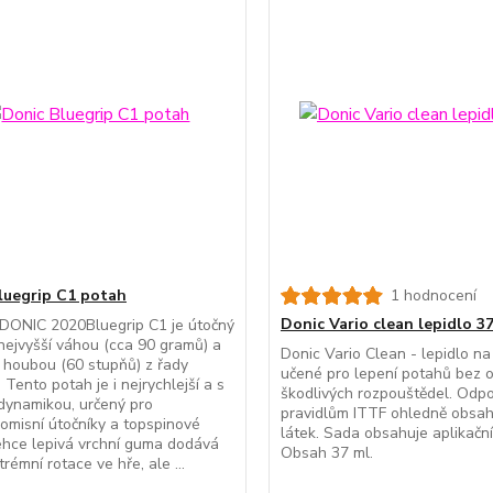
luegrip C1 potah
1 hodnocení
Donic Vario clean lepidlo 3
DONIC 2020Bluegrip C1 je útočný
nejvyšší váhou (cca 90 gramů) a
Donic Vario Clean - lepidlo na 
í houbou (60 stupňů) z řady
učené pro lepení potahů bez 
 Tento potah je i nejrychlejší a s
škodlivých rozpouštědel. Odp
 dynamikou, určený pro
pravidlům ITTF ohledně obsa
misní útočníky a topspinové
látek. Sada obsahuje aplikačn
ehce lepivá vrchní guma dodává
Obsah 37 ml.
rémní rotace ve hře, ale ...