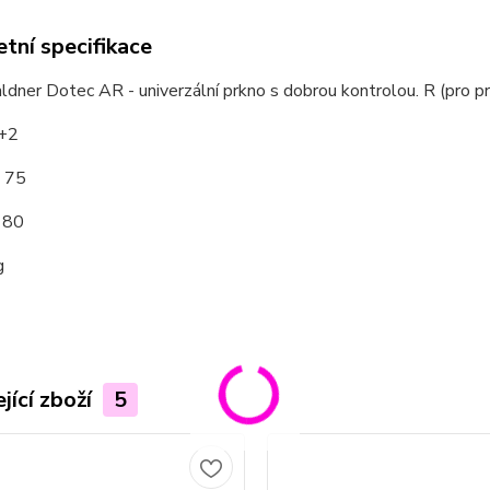
tní specifikace
dner Dotec AR - univerzální prkno s dobrou kontrolou. R (pro pr
5+2
: 75
 80
g
jící zboží
5