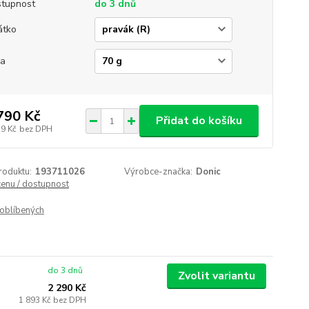
tupnost
do 3 dnů
átko
ha
790 Kč
Přidat do košíku
79 Kč
bez DPH
roduktu:
193711026
Výrobce-značka:
Donic
cenu / dostupnost
oblíbených
do 3 dnů
Zvolit variantu
2 290 Kč
1 893 Kč
bez DPH