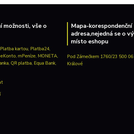
í možnosti, vše o
Mapa-korespondenční
adresa,nejedná se o vý
místo eshopu
Pod Zámečkem 1760/23 500 06
Králové
at
í