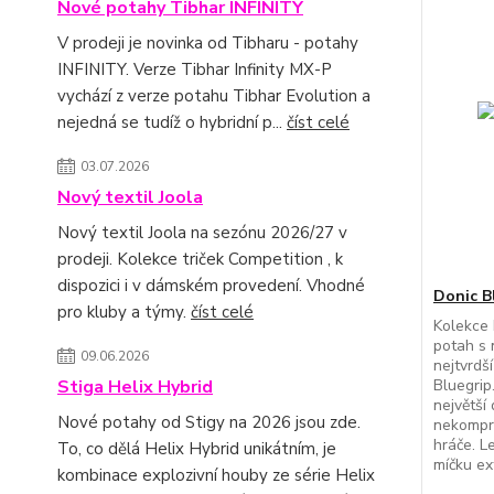
Nové potahy Tibhar INFINITY
V prodeji je novinka od Tibharu - potahy
INFINITY. Verze Tibhar Infinity MX-P
vychází z verze potahu Tibhar Evolution a
nejedná se tudíž o hybridní p...
číst celé
03.07.2026
Nový textil Joola
Nový textil Joola na sezónu 2026/27 v
prodeji. Kolekce triček Competition , k
dispozici i v dámském provedení. Vhodné
Donic B
pro kluby a týmy.
číst celé
Kolekce 
potah s 
09.06.2026
nejtvrdš
Stiga Helix Hybrid
Bluegrip.
největší
Nové potahy od Stigy na 2026 jsou zde.
nekompro
hráče. L
To, co dělá Helix Hybrid unikátním, je
míčku ext
kombinace explozivní houby ze série Helix