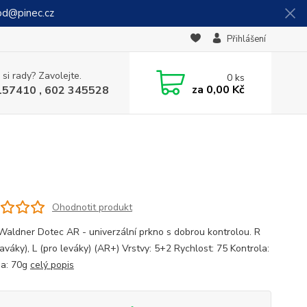
od@pinec.cz
Přihlášení
 si rady? Zavolejte.
0
ks
za
0,00 Kč
157410 , 602 345528
Ohodnotit produkt
Waldner Dotec AR - univerzální prkno s dobrou kontrolou. R
aváky), L (pro leváky) (AR+) Vrstvy: 5+2 Rychlost: 75 Kontrola:
a: 70g
celý popis