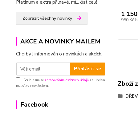
Platinum a extra přilnavé, mí...
číst celé
1 150
Zobrazit všechny novinky
950 Kč
b
AKCE A NOVINKY MAILEM
Chci být informován o novinkách a akcích.
Přihlásit se
Souhlasím se
zpracováním osobních údajů
za účelem
Zboží 
rozesílky newsletteru.
DŘEV
Facebook