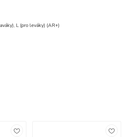
aváky), L (pro leváky) (AR+)