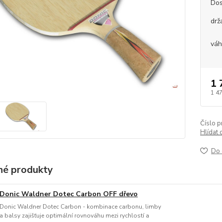
Dos
drž
vá
1 
1 4
Číslo p
Hlídat 
Do 
é produkty
Donic Waldner Dotec Carbon OFF dřevo
Donic Waldner Dotec Carbon - kombinace carbonu, limby
a balsy zajišťuje optimální rovnováhu mezi rychlostí a