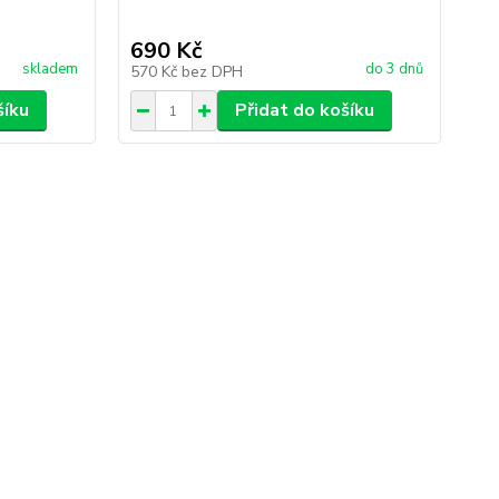
Me.
690 Kč
1 
skladem
do 3 dnů
570 Kč
bez DPH
1 
šíku
Přidat do košíku