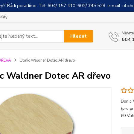
y? Rádi poradíme. Tel. 604/ 157 410, 602/ 345 528. e-mail: obch
akty
Nevíte
Hledat
604 
DŘEVA
Donic Waldner Dotec AR dřevo
c Waldner Dotec AR dřevo
Donic 
(pro pr
80 Váh