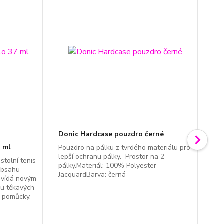
Donic Hardcase pouzdro černé
7 ml
Do
Pouzdro na pálku z tvrdého materiálu pro
lepší ochranu pálky. Prostor na 2
stolní tenis
Nov
pálky.Materiál: 100% Polyester
obsahu
Spa
JacquardBarva: černá
ovídá novým
var
hu těkavých
pod
í pomůcky.
ten
vyr
vlo
poh