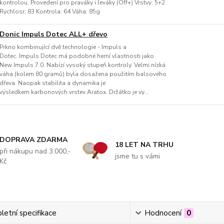
kontrolou. Provedení pro praváky i leváky (Off+) Vrstvy: 5+2
Rychlosr: 83 Kontrola: 64 Váha: 85g
Donic Impuls Dotec ALL+ dřevo
Prkno kombinující dvě technologie - Impuls a
Dotec. Impuls Dotec má podobné herní vlastnosti jako
New Impuls 7.0. Nabízí vysoký stupeň kontroly. Velmi nízká
váha (kolem 80 gramů) byla dosažena použitím balsového
dřeva. Naopak stabilita a dynamika je
výsledkem karbonových vrstev Aratox. Držátko je vy...
DOPRAVA ZDARMA
18 LET NA TRHU
při nákupu nad 3.000,-
jsme tu s vámi
Kč
etní specifikace
Hodnocení
0