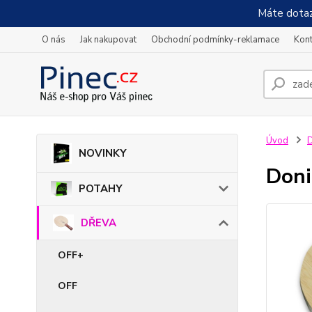
Máte dotaz
O nás
Jak nakupovat
Obchodní podmínky-reklamace
Kont
Úvod
NOVINKY
Doni
POTAHY
DŘEVA
OFF+
OFF