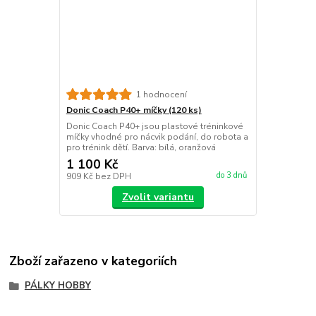
1 hodnocení
Donic Coach P40+ míčky (120 ks)
Donic Coach P40+ jsou plastové tréninkové
míčky vhodné pro nácvik podání, do robota a
pro trénink dětí. Barva: bílá, oranžová
1 100 Kč
do 3 dnů
909 Kč
bez DPH
Zvolit variantu
Zboží zařazeno v kategoriích
PÁLKY HOBBY