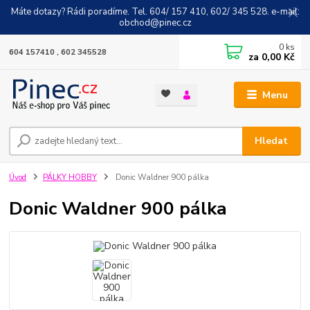
Máte dotazy? Rádi poradíme. Tel. 604/ 157 410, 602/ 345 528. e-mail:
obchod@pinec.cz
0
ks
604 157410 , 602 345528
za
0,00 Kč
Menu
Hledat
Úvod
PÁLKY HOBBY
Donic Waldner 900 pálka
Donic Waldner 900 pálka