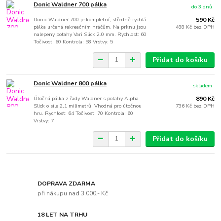
Donic Waldner 700 pálka
do 3 dnů
Donic Waldner 700 je kompletní, středně rychlá
590 Kč
pálka určená rekreačním hráčům. Na prknu jsou
488 Kč
bez DPH
nalepeny potahy Vari Slick 2.0 mm. Rychlost: 60
Točivost: 60 Kontrola: 58 Vrstvy: 5
Přidat do košíku
Donic Waldner 800 pálka
skladem
Útočná pálka z řady Waldner s potahy Alpha
890 Kč
Slick o síle 2,1 milimetrů. Vhodná pro útočnou
736 Kč
bez DPH
hru. Rychlost: 64 Točivost: 70 Kontrola: 60
Vrstvy: 7
Přidat do košíku
DOPRAVA ZDARMA
při nákupu nad 3.000,- Kč
18 LET NA TRHU