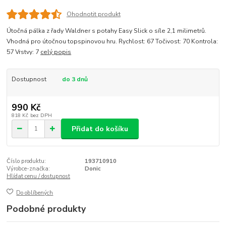
Ohodnotit produkt
Útočná pálka z řady Waldner s potahy Easy Slick o síle 2,1 milimetrů.
Vhodná pro útočnou topspinovou hru. Rychlost: 67 Točivost: 70 Kontrola:
57 Vrstvy: 7
celý popis
Dostupnost
do 3 dnů
990 Kč
818 Kč
bez DPH
Přidat do košíku
Číslo produktu:
193710910
Výrobce-značka:
Donic
Hlídat cenu / dostupnost
Do oblíbených
Podobné produkty