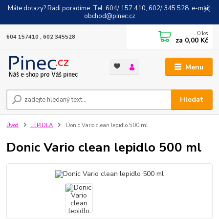
Máte dotazy? Rádi poradíme. Tel. 604/ 157 410, 602/ 345 528. e-mail:
obchod@pinec.cz
0
ks
604 157410 , 602 345528
za
0,00 Kč
Menu
Hledat
Úvod
LEPIDLA
Donic Vario clean lepidlo 500 ml
Donic Vario clean lepidlo 500 ml