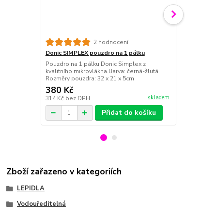
2 hodnocení
Donic SIMPLEX pouzdro na 1 pálku
Donic Combi
Pouzdro na 1 pálku Donic Simplex z
Donic Combi C
kvalitního mikrovlákna.Barva: černá-žlutá
integrovanou
Rozměry pouzdra: 32 x 21 x 5cm
ml. Skladem
380 Kč
90 Kč
skladem
314 Kč
bez DPH
74 Kč
bez D
Přidat do košíku
Zboží zařazeno v kategoriích
LEPIDLA
Vodouředitelná