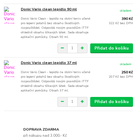
Donic Vario clean lepidlo 90 ml
skladem
Donic Vario Clean - lepidlo na stolní tenis učené
390 Kč
pro lepení potahů bez obsahu škodlivých
322 Kč
bez DPH
rozpouštědel. Odpovídá novým pravidlům ITTF
ohledně obsahu těkavých látek. Sada obsahuje
aplikační pomůcky. Obsah 90 ml.
Přidat do košíku
Donic Vario clean lepidlo 37 ml
skladem
Donic Vario Clean - lepidlo na stolní tenis učené
250 Kč
pro lepení potahů bez obsahu škodlivých
207 Kč
bez DPH
rozpouštědel. Odpovídá novým pravidlům ITTF
ohledně obsahu těkavých látek. Sada obsahuje
aplikační pomůcky. Obsah 37 ml.
Přidat do košíku
DOPRAVA ZDARMA
při nákupu nad 3.000,- Kč