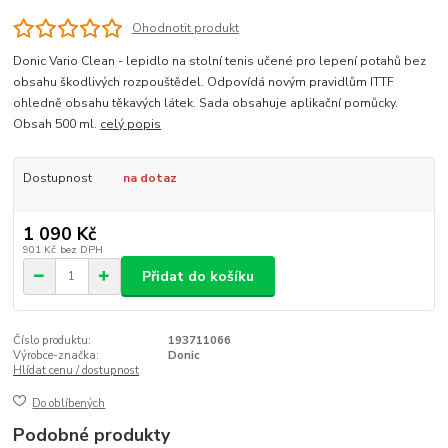
Ohodnotit produkt
Donic Vario Clean - lepidlo na stolní tenis učené pro lepení potahů bez
obsahu škodlivých rozpouštědel. Odpovídá novým pravidlům ITTF
ohledně obsahu těkavých látek. Sada obsahuje aplikační pomůcky.
Obsah 500 ml.
celý popis
Dostupnost
na dotaz
1 090 Kč
901 Kč
bez DPH
Přidat do košíku
Číslo produktu:
193711066
Výrobce-značka:
Donic
Hlídat cenu / dostupnost
Do oblíbených
Podobné produkty