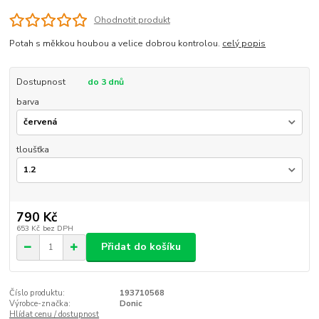
Ohodnotit produkt
Potah s měkkou houbou a velice dobrou kontrolou.
celý popis
Dostupnost
do 3 dnů
barva
tloušťka
790 Kč
653 Kč
bez DPH
Přidat do košíku
Číslo produktu:
193710568
Výrobce-značka:
Donic
Hlídat cenu / dostupnost