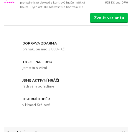
pro technické blokové a kontrové hráče, měkká
653 Kč
bez DPH
houba. Rychlost: 80 Točivost: 95 Kontrola: 87
Zvolit variantu
DOPRAVA ZDARMA
při nákupu nad 3.000,- Kč
18 LET NA TRHU
jsme tu s vámi
JSME AKTIVNÍ HRÁČI
rádi vám poradíme
OSOBNÍ ODBĚR
v Hradci Králové