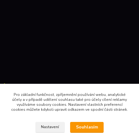
Kontakty:
Pro základní funkčnost, zpříjemnění používání webu, analytické
účely a v případě udělení souhlasu také pro účely cílení reklamy
604 157410 , 602 345528
využíváme soubory cookies. Nastavení vlastních preferencí
cookies můžete kdykoli upravit odkazem ve spodní části stránek.
obchod@pinec.cz
Souhlasím
Nastavení