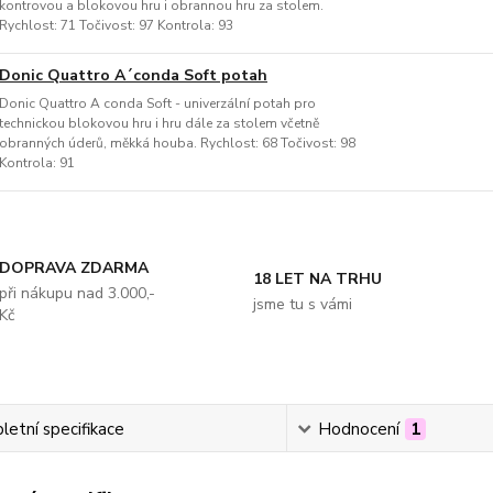
kontrovou a blokovou hru i obrannou hru za stolem.
Rychlost: 71 Točivost: 97 Kontrola: 93
Donic Quattro A´conda Soft potah
Donic Quattro A conda Soft - univerzální potah pro
technickou blokovou hru i hru dále za stolem včetně
obranných úderů, měkká houba. Rychlost: 68 Točivost: 98
Kontrola: 91
DOPRAVA ZDARMA
18 LET NA TRHU
při nákupu nad 3.000,-
jsme tu s vámi
Kč
etní specifikace
Hodnocení
1