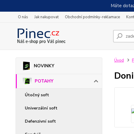
Máte dotaz
O nás
Jak nakupovat
Obchodní podmínky-reklamace
Kont
Úvod
NOVINKY
Doni
POTAHY
Útočný soft
Univerzální soft
Defenzivní soft