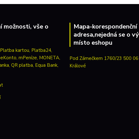
í možnosti, vše o
Mapa-korespondenční
adresa,nejedná se o vý
místo eshopu
Pod Zámečkem 1760/23 500 06
Králové
at
í