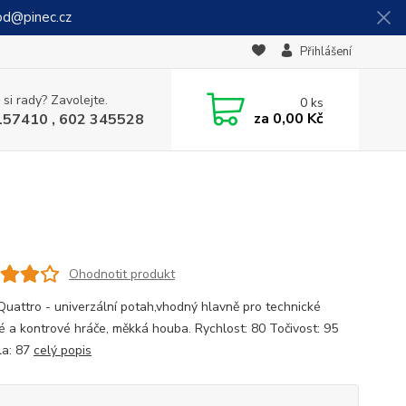
od@pinec.cz
Přihlášení
 si rady? Zavolejte.
0
ks
za
0,00 Kč
157410 , 602 345528
Ohodnotit produkt
Quattro - univerzální potah,vhodný hlavně pro technické
é a kontrové hráče, měkká houba. Rychlost: 80 Točivost: 95
la: 87
celý popis