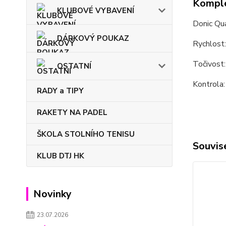
Komple
KLUBOVÉ VYBAVENÍ
Donic Qua
DÁRKOVÝ POUKAZ
Rychlost
Točivost
OSTATNÍ
Kontrola:
RADY a TIPY
RAKETY NA PADEL
ŠKOLA STOLNÍHO TENISU
Souvise
KLUB DTJ HK
Novinky
23.07.2026