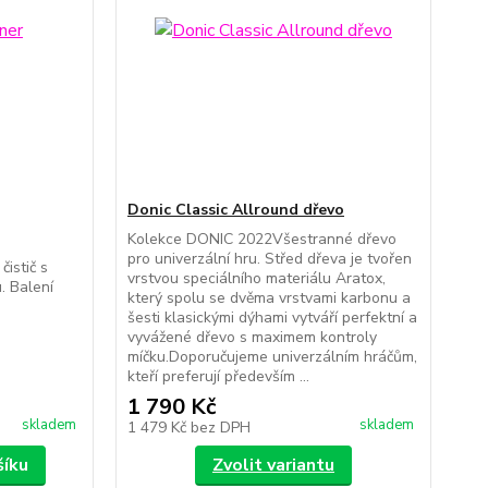
Donic Classic Allround dřevo
Kolekce DONIC 2022Všestranné dřevo
pro univerzální hru. Střed dřeva je tvořen
čistič s
vrstvou speciálního materiálu Aratox,
. Balení
který spolu se dvěma vrstvami karbonu a
šesti klasickými dýhami vytváří perfektní a
vyvážené dřevo s maximem kontroly
míčku.Doporučujeme univerzálním hráčům,
kteří preferují především ...
1 790 Kč
skladem
skladem
1 479 Kč
bez DPH
šíku
Zvolit variantu