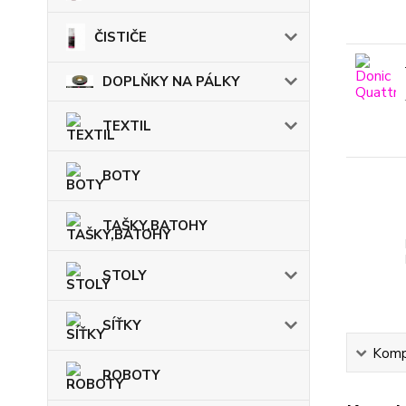
ČISTIČE
DOPLŇKY NA PÁLKY
TEXTIL
BOTY
TAŠKY,BATOHY
STOLY
SÍŤKY
Kompl
ROBOTY