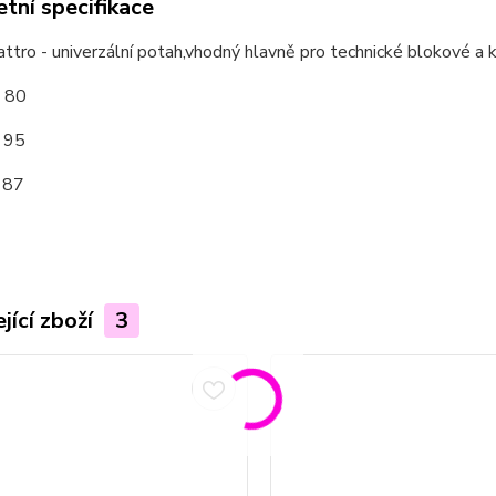
tní specifikace
ttro - univerzální potah,vhodný hlavně pro technické blokové a 
: 80
: 95
 87
jící zboží
3