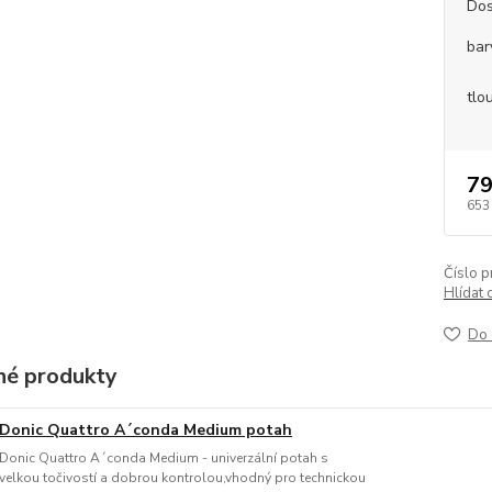
Dos
bar
tlo
79
653
Číslo p
Hlídat 
Do 
é produkty
Donic Quattro A´conda Medium potah
Donic Quattro A´conda Medium - univerzální potah s
velkou točivostí a dobrou kontrolou,vhodný pro technickou