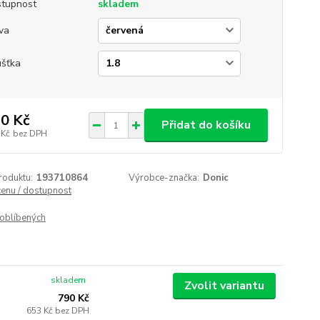
tupnost
skladem
va
ušťka
0 Kč
Přidat do košíku
 Kč
bez DPH
roduktu:
193710864
Výrobce-značka:
Donic
cenu / dostupnost
oblíbených
skladem
Zvolit variantu
790 Kč
653 Kč
bez DPH