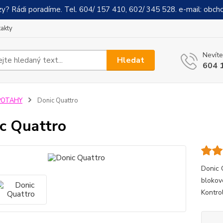
y? Rádi poradíme. Tel. 604/ 157 410, 602/ 345 528. e-mail: obch
akty
Nevíte
Hledat
604 
POTAHY
Donic Quattro
c Quattro
Donic 
blokov
Kontro