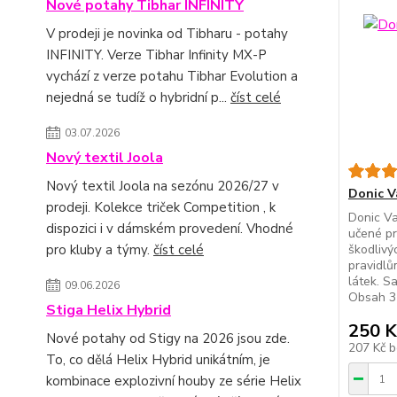
Nové potahy Tibhar INFINITY
V prodeji je novinka od Tibharu - potahy
INFINITY. Verze Tibhar Infinity MX-P
vychází z verze potahu Tibhar Evolution a
nejedná se tudíž o hybridní p...
číst celé
03.07.2026
Nový textil Joola
Nový textil Joola na sezónu 2026/27 v
Donic V
prodeji. Kolekce triček Competition , k
Donic Va
dispozici i v dámském provedení. Vhodné
učené pr
škodlivý
pro kluby a týmy.
číst celé
pravidl
látek. S
09.06.2026
Obsah 3
Stiga Helix Hybrid
250 K
Nové potahy od Stigy na 2026 jsou zde.
207 Kč
b
To, co dělá Helix Hybrid unikátním, je
kombinace explozivní houby ze série Helix