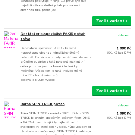
kontrolou poskytuje Piranja CD právě tyto dvě
největší výhody.Ideální potah pro moderní
obrannou hru, pokud jde...
Zvolit variantu
Der Materialspezialist FAKIR potah
skladem
tráva
Der-materialspezialist FAKIR - barevná
1 090 Kč
neprostupná obrana a mimořádný útočný
901 Kč
bez DPH
potenciál. Poměr stran, tedy poměr mezi délkou k
průměru pupínku a také povolená maximální
délka pupínku jsou na hranici technicky
možného. Výsledkem je nová, nejvíce rušivá
tráva.Při obraně mimo stůl
poskytuje FAKIR vysoko...
Zvolit variantu
Barna SPIN TRICK potah
skladem
Tráva SPIN TRICK - novinka 2023 ! Potah SPIN
1 090 Kč
TRICK je prvním společným počinem firem DMS
901 Kč
bez DPH
a BARNA, kombinující ty nejlepší herní
charektistiky, které potahy s dlouhými vroubky od
těchto dvou značek mají. SPIN TRICK kombinuje