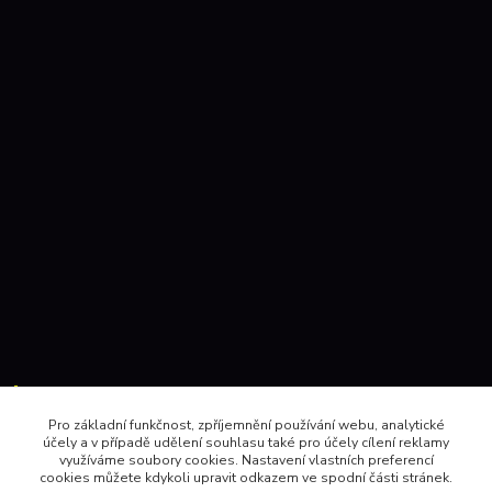
Kontakty:
Pro základní funkčnost, zpříjemnění používání webu, analytické
účely a v případě udělení souhlasu také pro účely cílení reklamy
604 157410 , 602 345528
využíváme soubory cookies. Nastavení vlastních preferencí
cookies můžete kdykoli upravit odkazem ve spodní části stránek.