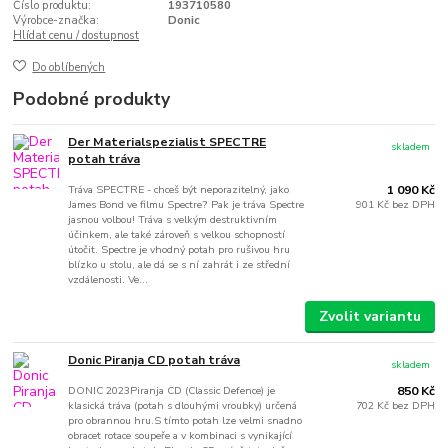
Číslo produktu:
193710580
Výrobce-značka:
Donic
Hlídat cenu / dostupnost
Do oblíbených
Podobné produkty
Der Materialspezialist SPECTRE
skladem
potah tráva
Tráva SPECTRE - chceš být neporazitelný, jako
1 090 Kč
James Bond ve filmu Spectre? Pak je tráva Spectre
901 Kč
bez DPH
jasnou volbou! Tráva s velkým destruktivním
účinkem, ale také zároveň s velkou schopností
útočit. Spectre je vhodný potah pro rušivou hru
blízko u stolu, ale dá se s ní zahrát i ze střední
vzdálenosti. Ve...
Zvolit variantu
Donic Piranja CD potah tráva
skladem
DONIC 2023Piranja CD (Classic Defence) je
850 Kč
klasická tráva (potah s dlouhými vroubky) určená
702 Kč
bez DPH
pro obrannou hru.S tímto potah lze velmi snadno
obracet rotace soupeře a v kombinaci s vynikající