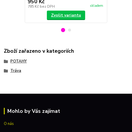
950 Kč
1 790 Kč
skladem
785 Kč
bez DPH
1 479 Kč
bez
Zvolit variantu
Zboží zařazeno v kategoriích
POTAHY
Tráva
Mohlo by Vás zajímat
O nás