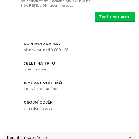
stejné geometrické uspořádání vroubků jako má
tráva REBELLION, spodní houba ...
Zvolit variantu
DOPRAVA ZDARMA
při nákupu nad 3.000,- Kč
18 LET NA TRHU
jsme tu s vámi
JSME AKTIVNÍ HRÁČI
rádi vám poradíme
OSOBNÍ ODBĚR
v Hradci Králové
Kompletní specifikace