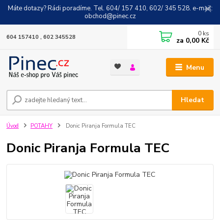
Máte dotazy? Rádi poradíme. Tel. 604/ 157 410, 602/ 345 528. e-mail:
obchod@pinec.cz
0
ks
604 157410 , 602 345528
za
0,00 Kč
Menu
Hledat
Úvod
POTAHY
Donic Piranja Formula TEC
Donic Piranja Formula TEC