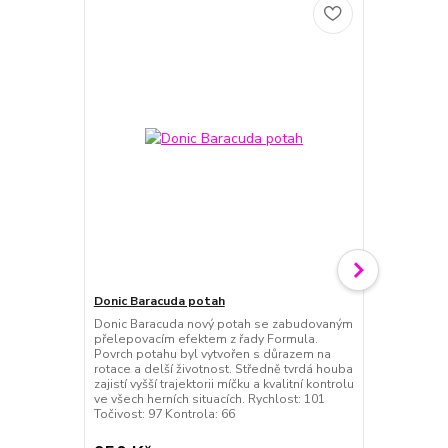
Novinka
Donic Baracuda potah
Donic Classi
Donic Baracuda nový potah se zabudovaným
Kolekce DON
přelepovacím efektem z řady Formula.
univerzální h
Povrch potahu byl vytvořen s důrazem na
speciálního 
rotace a delší životnost. Středně tvrdá houba
dvěma vrstva
zajistí vyšší trajektorii míčku a kvalitní kontrolu
dýhami vytvá
ve všech herních situacích. Rychlost: 101
maximem kon
Točivost: 97 Kontrola: 66
univerzálním 
především ...