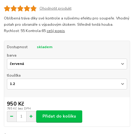
Ohodnotit produkt
Oblíbená tráva díky své kontrole a rušivému efektu pro soupeře. Vhodný
potah pro obranáře s výpadovým útokem. Středně tvrdá houba.
Rychlost: 55 Kontrola:65
celý popis
Dostupnost
skladem
barva
tloušťka
950 Kč
785 Kč
bez DPH
Přidat do košíku