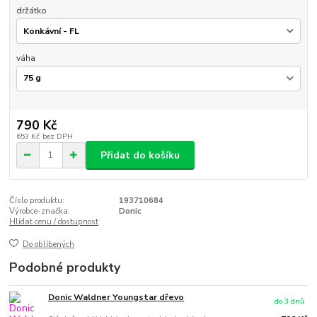
držátko
váha
790 Kč
653 Kč
bez DPH
Přidat do košíku
Číslo produktu:
193710684
Výrobce-značka:
Donic
Hlídat cenu / dostupnost
Do oblíbených
Podobné produkty
Donic Waldner Youngstar dřevo
do 3 dnů