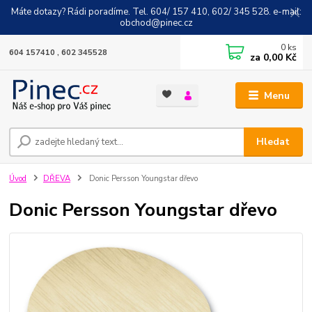
Máte dotazy? Rádi poradíme. Tel. 604/ 157 410, 602/ 345 528. e-mail:
obchod@pinec.cz
0
ks
604 157410 , 602 345528
za
0,00 Kč
Menu
Hledat
Úvod
DŘEVA
Donic Persson Youngstar dřevo
Donic Persson Youngstar dřevo