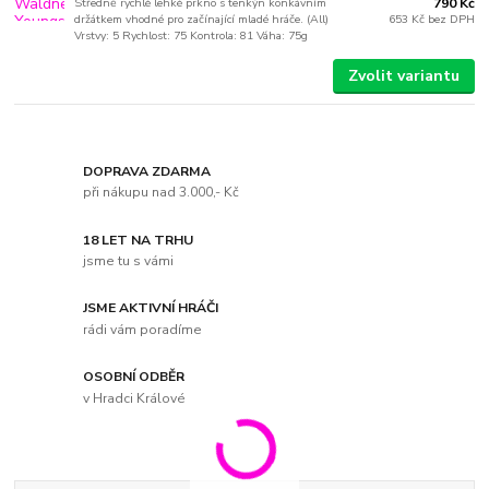
Středně rychlé lehké prkno s tenkýn konkávním
790 Kč
držátkem vhodné pro začínající mladé hráče. (All)
653 Kč
bez DPH
Vrstvy: 5 Rychlost: 75 Kontrola: 81 Váha: 75g
Zvolit variantu
DOPRAVA ZDARMA
při nákupu nad 3.000,- Kč
18 LET NA TRHU
jsme tu s vámi
JSME AKTIVNÍ HRÁČI
rádi vám poradíme
OSOBNÍ ODBĚR
v Hradci Králové