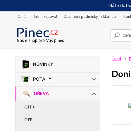
Máte dotaz
O nás
Jak nakupovat
Obchodní podmínky-reklamace
Kont
Úvod
NOVINKY
Doni
POTAHY
DŘEVA
OFF+
OFF