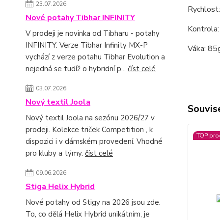
23.07.2026
Rychlost
Nové potahy Tibhar INFINITY
Kontrola:
V prodeji je novinka od Tibharu - potahy
INFINITY. Verze Tibhar Infinity MX-P
Váka: 85
vychází z verze potahu Tibhar Evolution a
nejedná se tudíž o hybridní p...
číst celé
03.07.2026
Nový textil Joola
Souvise
Nový textil Joola na sezónu 2026/27 v
prodeji. Kolekce triček Competition , k
TOP pro
dispozici i v dámském provedení. Vhodné
pro kluby a týmy.
číst celé
09.06.2026
Stiga Helix Hybrid
Nové potahy od Stigy na 2026 jsou zde.
To, co dělá Helix Hybrid unikátním, je