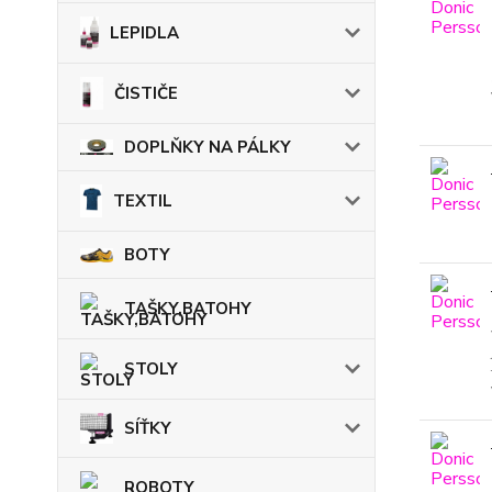
LEPIDLA
ČISTIČE
DOPLŇKY NA PÁLKY
TEXTIL
BOTY
TAŠKY,BATOHY
STOLY
SÍŤKY
ROBOTY