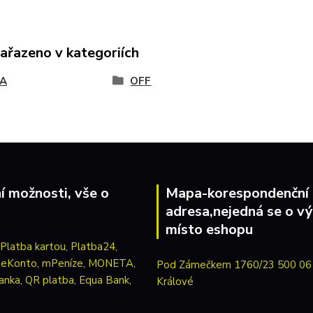
zařazeno v kategoriích
A
OFF
í možnosti, vše o
Mapa-korespondenční
adresa,nejedná se o vý
místo eshopu
Pod Zámečkem 1760/23 500 06
Králové