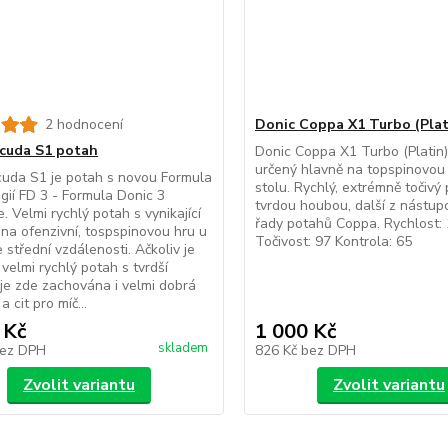
2 hodnocení
Donic Coppa X1 Turbo (Plat
cuda S1 potah
Donic Coppa X1 Turbo (Platin
určený hlavně na topspinovou
uda S1 je potah s novou Formula
stolu. Rychlý, extrémně točivý
gií FD 3 - Formula Donic 3
tvrdou houbou, další z nástup
. Velmi rychlý potah s vynikající
řady potahů Coppa. Rychlost:
í na ofenzivní, tospspinovou hru u
Točivost: 97 Kontrola: 65
e střední vzdálenosti. Ačkoliv je
velmi rychlý potah s tvrdší
je zde zachována i velmi dobrá
a cit pro míč...
 Kč
1 000 Kč
skladem
ez DPH
826 Kč
bez DPH
Zvolit variantu
Zvolit variantu