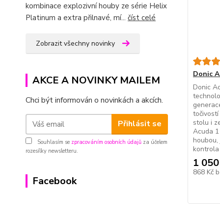
kombinace explozivní houby ze série Helix
Platinum a extra přilnavé, mí...
číst celé
Zobrazit všechny novinky
Donic A
AKCE A NOVINKY MAILEM
Donic Ac
technolo
Chci být informován o novinkách a akcích.
generace
točivost
stolu i z
Přihlásit se
Acuda 1 
houbou, 
Souhlasím se
zpracováním osobních údajů
za účelem
kontrola 
rozesílky newsletteru.
1 050
868 Kč
b
Facebook