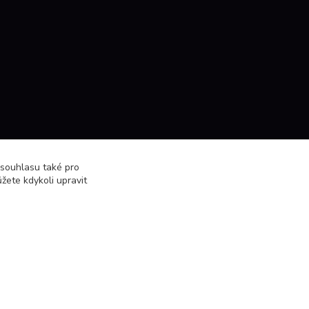
 souhlasu také pro
žete kdykoli upravit
Vytvořeno na
Eshop-rychle.cz