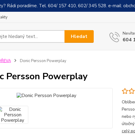
y? Rádi poradíme. Tel. 604/ 157 410, 602/ 345 528. e-mail: obch
akty
Nevíte
Hledat
604 
DŘEVA
Donic Persson Powerplay
c Persson Powerplay
Oblíbe
Persso
nebo ry
útočný
celý p