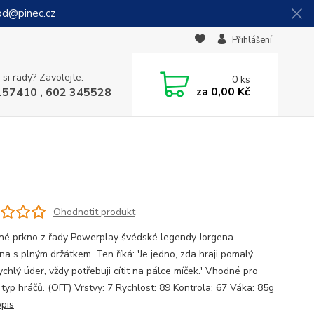
od@pinec.cz
Přihlášení
 si rady? Zavolejte.
0
ks
za
0,00 Kč
157410 , 602 345528
Ohodnotit produkt
né prkno z řady Powerplay švédské legendy Jorgena
na s plným držátkem. Ten říká: 'Je jedno, zda hraji pomalý
chlý úder, vždy potřebuji cítit na pálce míček.' Vhodné pro
 typ hráčů. (OFF) Vrstvy: 7 Rychlost: 89 Kontrola: 67 Váka: 85g
opis