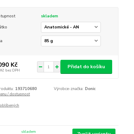
tupnost
skladem
átko
ha
090 Kč
Přidat do košíku
 Kč
bez DPH
roduktu:
193710680
Výrobce-značka:
Donic
cenu / dostupnost
oblíbených
skladem