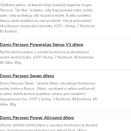
Oblíbené prkno, se kterým hraje švédská legenda Jorgen
Persson. Ten říká: 'Je jedno, zda hraji pomalý nebo rychlý
úder, vždy potřebuji cítit na pálce míček. A díky systému
Senso (duté držátko) to není problém. Hra je jednodušší.'
Vhodné pro univerzální útočníky. (OFF-) Vrstvy: 7 Rychlost:
82 Kontrol...
Donic Persson Powerplay Senso V1 dřevo
Rychlé útočné prkno s solidní kontrolou je vhodné pro
rychlé útočné hráče. (OFF) Vrstvy: 7 Rychlost: 91 Kontrola:
65 Váka: 80g
Donic Persson Seven dřevo
Donic Persson Seven - útočné dřevo, obsahující kombinaci
vrstev limba a Ayous . Prkno, vyrobené s velkou pečlivostí,
je velmi dobře kontrolovatelné, určeno pro variabilní
topspinovou hru. (OFF-) Vrstvy: 7 Rychlost: 94 Kontrola: 65
Váha: 90g
Donic Persson Power Allround dřevo
Útočné středně rychlé prkno s vysokou kontrolou je vhodné
pro útočné topspinové hráče i pro aktivní blok. (All+)