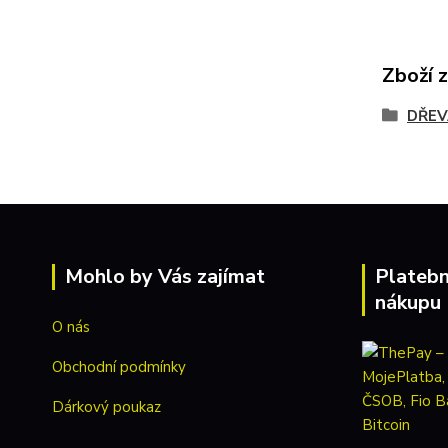
Zboží 
DŘEV
Mohlo by Vás zajímat
Platebn
nákupu
O nás
Obchodní podmínky
Dárkový poukaz