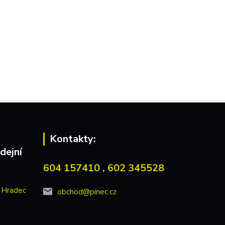
Kontakty:
dejní
604 157410 , 602 345528
 Hradec
obchod@pinec.cz