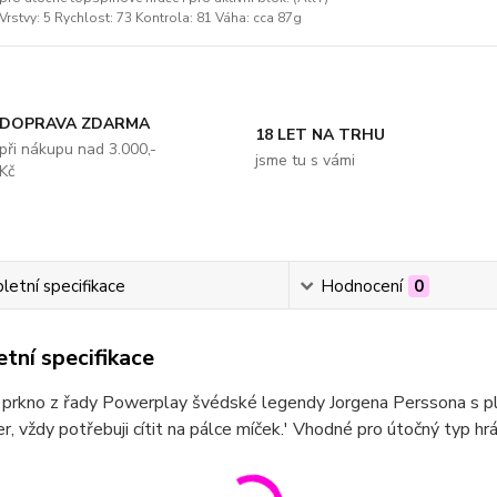
Vrstvy: 5 Rychlost: 73 Kontrola: 81 Váha: cca 87g
DOPRAVA ZDARMA
18 LET NA TRHU
při nákupu nad 3.000,-
jsme tu s vámi
Kč
etní specifikace
Hodnocení
0
tní specifikace
prkno z řady Powerplay švédské legendy Jorgena Perssona s plný
er, vždy potřebuji cítit na pálce míček.' Vhodné pro útočný typ hr