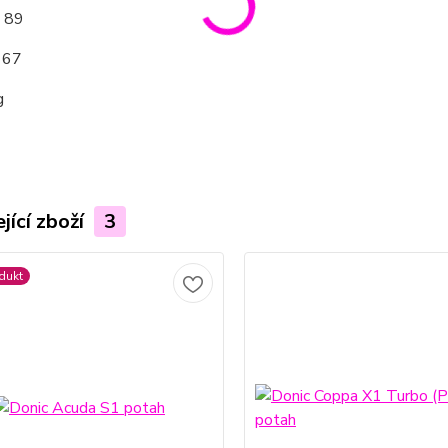
: 89
 67
g
jící zboží
3
dukt