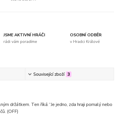
JSME AKTIVNÍ HRÁČI
OSOBNÍ ODBĚR
rádi vám poradíme
v Hradci Králové
Související zboží
3
m držátkem. Ten říká: 'Je jedno, zda hraji pomalý nebo
áčů.
(OFF)