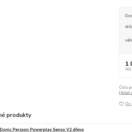
Dos
drž
vá
1 
901
Číslo p
Hlídat 
Do 
é produkty
Donic Persson Powerplay Senso V2 dřevo