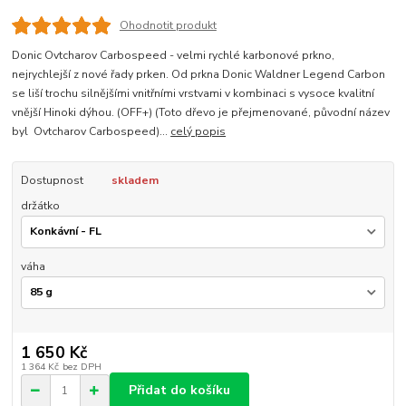
Ohodnotit produkt
Donic Ovtcharov Carbospeed - velmi rychlé karbonové prkno,
nejrychlejší z nové řady prken. Od prkna Donic Waldner Legend Carbon
se liší trochu silnějšími vnitřními vrstvami v kombinaci s vysoce kvalitní
vnější Hinoki dýhou. (OFF+) (Toto dřevo je přejmenované, původní název
byl Ovtcharov Carbospeed)...
celý popis
Dostupnost
skladem
držátko
váha
1 650 Kč
1 364 Kč
bez DPH
Přidat do košíku