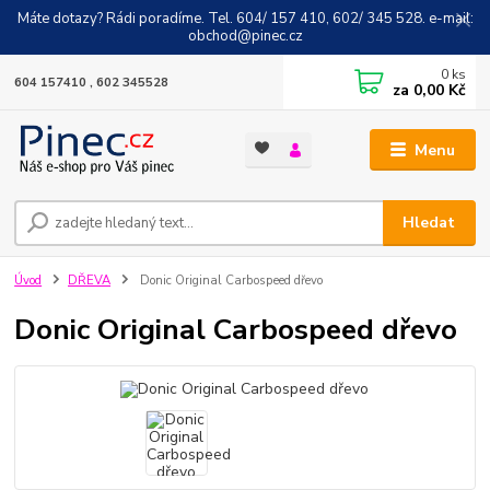
Máte dotazy? Rádi poradíme. Tel. 604/ 157 410, 602/ 345 528. e-mail:
obchod@pinec.cz
0
ks
604 157410 , 602 345528
za
0,00 Kč
Menu
Hledat
Úvod
DŘEVA
Donic Original Carbospeed dřevo
Donic Original Carbospeed dřevo