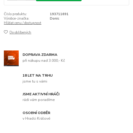
Číslo produktu:
193711691
Výrobce-značka:
Donic
Hlídat cenu / dostupnost
Do oblíbených
DOPRAVA ZDARMA
při nákupu nad 3.000,- Kč
18 LET NA TRHU
jsme tu s vámi
JSME AKTIVNÍ HRÁČI
rádi vám poradíme
OSOBNÍ ODBĚR
v Hradci Králové