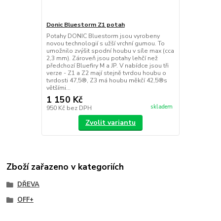
Donic Bluestorm Z1 potah
Potahy DONIC Bluestorm jsou vyrobeny
novou technologií s užší vrchní gumou. To
umožnilo zvýšit spodní houbu v síle max (cca
2,3 mm). Zároveň jsou potahy lehčí než
předchozí Bluefiry M a JP. V nabídce jsou tři
verze - Z1 a Z2 mají stejně tvrdou houbu o
tvrdosti 47,5®, Z3 má houbu měkčí 42,5®s
většími...
1 150 Kč
skladem
950 Kč
bez DPH
Zvolit variantu
Zboží zařazeno v kategoriích
DŘEVA
OFF+