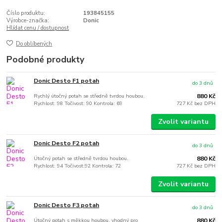
Číslo produktu:
193845155
Výrobce-značka:
Donic
Hlídat cenu / dostupnost
Do oblíbených
Podobné produkty
Donic Desto F1 potah
do 3 dnů
Rychlý útočný potah se středně tvrdou houbou.
880 Kč
Rychlost: 98 Točivost: 90 Kontrola: 69
727 Kč
bez DPH
Zvolit variantu
Donic Desto F2 potah
do 3 dnů
Útočný potah se středně tvrdou houbou.
880 Kč
Rychlost: 94 Točivost:92 Kontrola: 72
727 Kč
bez DPH
Zvolit variantu
Donic Desto F3 potah
do 3 dnů
Útočný potah s měkkou houbou, vhodný pro
880 Kč