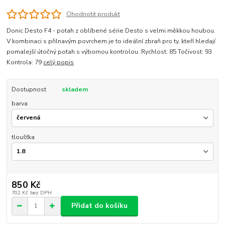
Ohodnotit produkt
Donic Desto F4 - potah z oblíbené série Desto s velmi měkkou houbou.
V kombinaci s přilnavým povrchem je to ideální zbraň pro ty, kteří hledají
pomalejší útočný potah s výbornou kontrolou. Rychlost: 85 Točivost: 93
Kontrola: 79
celý popis
Dostupnost
skladem
barva
tloušťka
850 Kč
702 Kč
bez DPH
Přidat do košíku