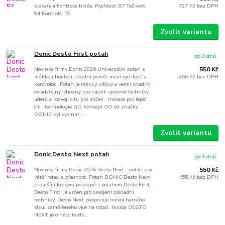
blokaře a kontrové hráče. Rychlost: 87 Točivost:
727 Kč
bez DPH
94 Kontrola: 79
Zvolit variantu
Donic Desto First potah
do 3 dnů
Novinka firmy Donic 2026 Univerzální potah s
550 Kč
měkkou houbou, ideální poměr mezi rychlostí a
455 Kč
bez DPH
kontrolou. Potah je měkký, citlivý a velmi snadno
ovladatelný, vhodný pro nácvik správné techniky
úderů a rozvoji citu pro míček. Inovace pro lepší
cit - technologie GO Koncept GO od značky
DONIC byl vyvinut ...
Zvolit variantu
Donic Desto Next potah
do 3 dnů
Novinka firmy Donic 2026 Desto Next - potah pro
550 Kč
větší rotaci a přesnost. Potah DONIC Desto Next
455 Kč
bez DPH
je dalším krokem po etapě s potahem Desto First.
Desto First je určen pro osvojení základní
techniky, Desto Next podporuje rozvoj herního
stylu zaměřeného více na rotaci. Houba DESTO
NEXT je o něco tvrdš...