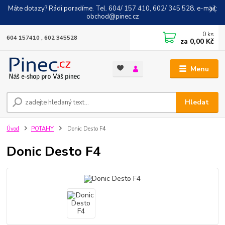
Máte dotazy? Rádi poradíme. Tel. 604/ 157 410, 602/ 345 528. e-mail:
obchod@pinec.cz
0
ks
604 157410 , 602 345528
za
0,00 Kč
Menu
Hledat
Úvod
POTAHY
Donic Desto F4
Donic Desto F4