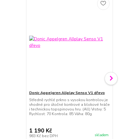
Donic Appelgren Allplay Senso V1 dřevo
Donic Quatt
Středně rychlé prkno s vysokou kontrolou je
Donic Quattr
vhodné pro útočné kontrové a blokové hráče
potah pro te
i technickou topspinovou hru. (All) Vrstvy: 5
za stolem v
Rychlost: 70 Kontrola: 85 Váha: 80g
houba. Rychlo
1 190 Kč
790 Kč
skladem
983 Kč
bez DPH
653 Kč
bez 