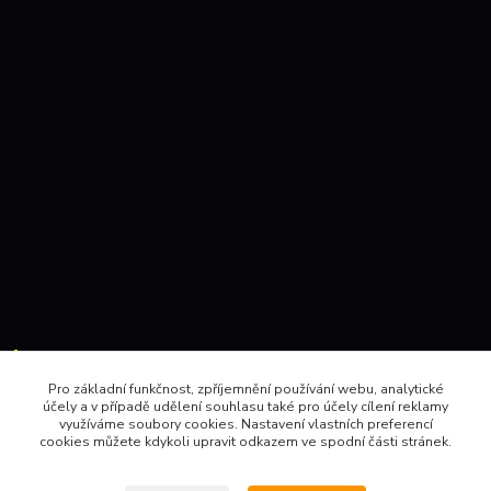
Kontakty:
Pro základní funkčnost, zpříjemnění používání webu, analytické
účely a v případě udělení souhlasu také pro účely cílení reklamy
604 157410 , 602 345528
využíváme soubory cookies. Nastavení vlastních preferencí
cookies můžete kdykoli upravit odkazem ve spodní části stránek.
obchod@pinec.cz