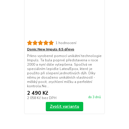
1 hodnocení
Donic New Impuls 6.5 dřevo
Prkno vyrobené pomocí unikátní technologie
Impuls. Ta byla poprvé představena v roce
2000 a nyní dále vylepšena. Spočívá ve
speciálním lepidle Latex/Epox, které je
použito při slepení jednotlivých dýh. Díky
němu je dosaženo unikátních vlastností -
měkký pocit, zrychlení míčku a perfektní
kontrola.Ne...
2 490 Kč
do 3 dnů
2 058 Kč
bez DPH
Zvolit variantu