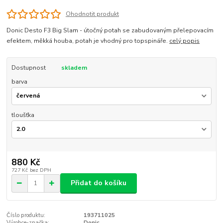
Ohodnotit produkt
Donic Desto F3 Big Slam - útočný potah se zabudovaným přelepovacím
efektem, měkká houba, potah je vhodný pro topspináře.
celý popis
Dostupnost
skladem
barva
tloušťka
880 Kč
727 Kč
bez DPH
Přidat do košíku
Číslo produktu:
193711025
Výrobce-značka:
Donic