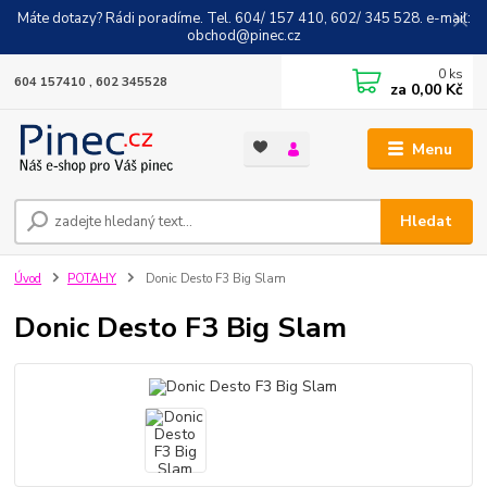
Máte dotazy? Rádi poradíme. Tel. 604/ 157 410, 602/ 345 528. e-mail:
obchod@pinec.cz
0
ks
604 157410 , 602 345528
za
0,00 Kč
Menu
Hledat
Úvod
POTAHY
Donic Desto F3 Big Slam
Donic Desto F3 Big Slam