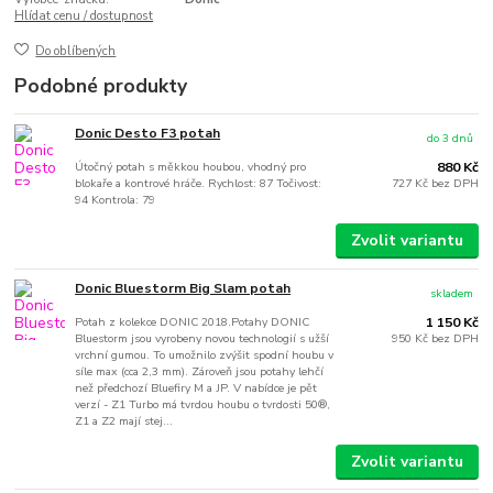
Hlídat cenu / dostupnost
Do oblíbených
Podobné produkty
Donic Desto F3 potah
do 3 dnů
Útočný potah s měkkou houbou, vhodný pro
880 Kč
blokaře a kontrové hráče. Rychlost: 87 Točivost:
727 Kč
bez DPH
94 Kontrola: 79
Zvolit variantu
Donic Bluestorm Big Slam potah
skladem
Potah z kolekce DONIC 2018.Potahy DONIC
1 150 Kč
Bluestorm jsou vyrobeny novou technologií s užší
950 Kč
bez DPH
vrchní gumou. To umožnilo zvýšit spodní houbu v
síle max (cca 2,3 mm). Zároveň jsou potahy lehčí
než předchozí Bluefiry M a JP. V nabídce je pět
verzí - Z1 Turbo má tvrdou houbu o tvrdosti 50®,
Z1 a Z2 mají stej...
Zvolit variantu