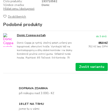
Číslo produktu:
193710562
Výrobce-značka:
Donic
Hlídat cenu / dostupnost
Do oblíbených
Podobné produkty
Donic Coppa potah
do 3 dnů
Donic Coppa je rychlý, útočný potah,určený pro
850 Kč
topspinové, ofenzívní hráče. Vynikající též na
702 Kč
bez DPH
kontratopspiny a díky dobré kontrole i na bloky.
Extrémně pružná vrchní guma. Středně tvrdá
houba. Rychlost: 85 Točivost: 94 Kontrola: 79
Zvolit variantu
DOPRAVA ZDARMA
při nákupu nad 3.000,- Kč
18 LET NA TRHU
jsme tu s vámi