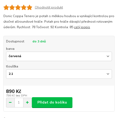
Ohodnotit produkt
Donic Coppa Tenero je potah s měkkou houbou a vynikající kontrolou pro
útočné allroundové hráče. Potah pro hráče dávající přednost rotovaným
úderům. Rychlost: 78 Točivost: 92 Kontrola: 85
celý popis
Dostupnost
do 3 dnů
barva
tloušťka
890 Kč
736 Kč
bez DPH
Přidat do košíku