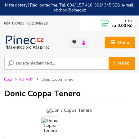
Máte dotazy? Rádi poradíme. Tel. 604/ 157 410, 602/ 345 528. e-mail:
obchod@pinec.cz
0
ks
604 157410 , 602 345528
za
0,00 Kč
Menu
Hledat
Úvod
POTAHY
Donic Coppa Tenero
Donic Coppa Tenero