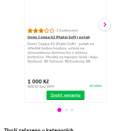
1 hodnocení
Donic Coppa X2 (Platin Soft) potah
Donic Coppa
Donic Coppa X2 (Platin Soft) - potah se
Donic Coppa 
středně tvrdou houbou, určený na
houbou, vhod
allroundovou útočnou hru s dobrou
ze střední v
kontrolou. Vhodný na topspin, blok i drajv.
allroundové 
Rychlost: 95 Točivost: 95 Kontrola: 69
kontrolu při 
Vynikající ko
klapavým zvu
Kontrola: ...
1 000 Kč
1 000 Kč
skladem
826 Kč
bez DPH
826 Kč
bez 
Zvolit variantu
Zboží zařazeno v kategoriích