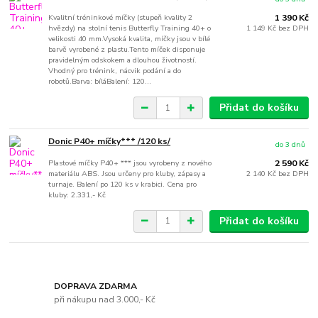
Kvalitní tréninkové míčky (stupeň kvality 2
1 390 Kč
hvězdy) na stolní tenis Butterfly Training 40+ o
1 149 Kč
bez DPH
velikosti 40 mm.Vysoká kvalita, míčky jsou v bílé
barvě vyrobené z plastu.Tento míček disponuje
pravidelným odskokem a dlouhou životností.
Vhodný pro trénink, nácvik podání a do
robotů.Barva: bíláBalení: 120...
Přidat do košíku
Donic P40+ míčky*** /120 ks/
do 3 dnů
Plastové míčky P40+ *** jsou vyrobeny z nového
2 590 Kč
materiálu ABS. Jsou určeny pro kluby, zápasy a
2 140 Kč
bez DPH
turnaje. Balení po 120 ks v krabici. Cena pro
kluby: 2.331,- Kč
Přidat do košíku
DOPRAVA ZDARMA
při nákupu nad 3.000,- Kč