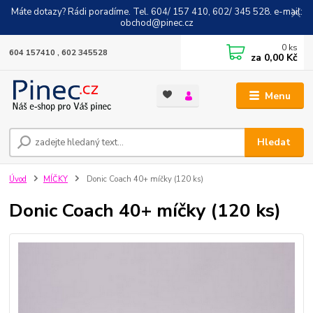
Máte dotazy? Rádi poradíme. Tel. 604/ 157 410, 602/ 345 528. e-mail:
obchod@pinec.cz
0
ks
604 157410 , 602 345528
za
0,00 Kč
Menu
Hledat
Úvod
MÍČKY
Donic Coach 40+ míčky (120 ks)
Donic Coach 40+ míčky (120 ks)