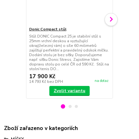
Donic Compact stůl
Donic síťovi
Stůl DONIC Compact 25 je stabilní stůl s
Síťovina z ba
25mm vrchní deskou a vyztužující
okraj(železný rám) o síle 60 milimetrů
zajišťují perfektní a pravidelný odskok míčku.
Dodání stolu je bez síťky. Doporučujeme
např. síťku Donic Stress. Zajistíme Vám
dopravu stolu po celé ČR od 590 Kč. Stůl na
stolní tenis DO...
17 900 Kč
290 Kč
na dotaz
14 793 Kč
bez DPH
240 Kč
bez 
Zvolit variantu
Zboží zařazeno v kategoriích