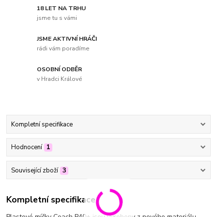
18 LET NA TRHU
jsme tu s vámi
JSME AKTIVNÍ HRÁČI
rádi vám poradíme
OSOBNÍ ODBĚR
v Hradci Králové
Kompletní specifikace
Hodnocení
1
Související zboží
3
Kompletní specifikace
Plastové míčky Coach P40+ jsou vyrobeny z nového materiálu