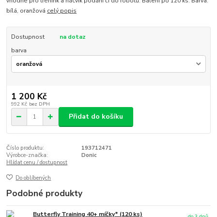
vhodné pro trénink a nácvik podání či do robotů. Balení po 120 ks. Barva:
bílá, oranžová
celý popis
Dostupnost
na dotaz
barva
1 200 Kč
992 Kč
bez DPH
Přidat do košíku
Číslo produktu:
193712471
Výrobce-značka:
Donic
Hlídat cenu / dostupnost
Do oblíbených
Podobné produkty
Butterfly Training 40+ míčky* (120 ks)
do 3 dnů