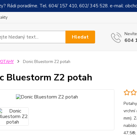
y? Rádi poradíme. Tel. 604/ 157 410, 602/ 345 528. e-mail: obch
akty
Nevíte
Hledat
604 
POTAHY
Donic Bluestorm Z2 potah
c Bluestorm Z2 potah
Potahy
vrchní
mm). Z
nabídce
47,5®,