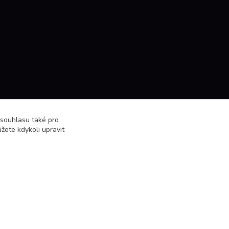
 souhlasu také pro
žete kdykoli upravit
Vytvořeno na
Eshop-rychle.cz