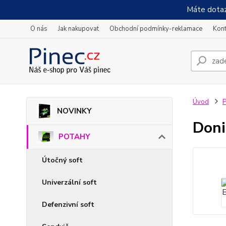
Máte dotaz
O nás
Jak nakupovat
Obchodní podmínky-reklamace
Kont
Úvod
NOVINKY
Doni
POTAHY
Útočný soft
Univerzální soft
Defenzivní soft