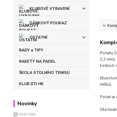
KLUBOVÉ VYBAVENÍ
DÁRKOVÝ POUKAZ
Kompl
OSTATNÍ
Komple
RADY a TIPY
Potahy DO
2,3 mm). 
RAKETY NA PADEL
tvrdosti
ŠKOLA STOLNÍHO TENISU
Bluestorm
KLUB DTJ HK
míčku).
Potah je 
Novinky
Síla houb
23.07.2026