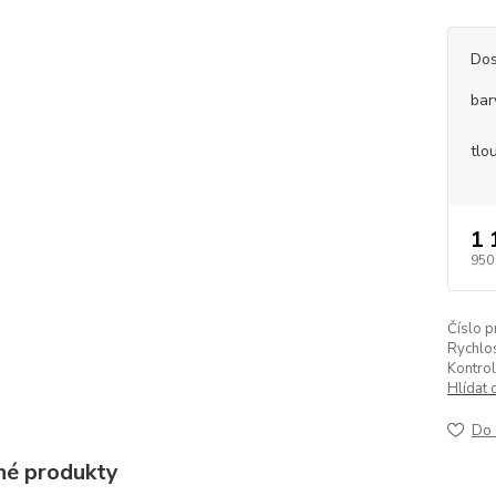
Dos
bar
tlo
1 
950
Číslo p
Rychlos
Kontrol
Hlídat 
Do 
é produkty