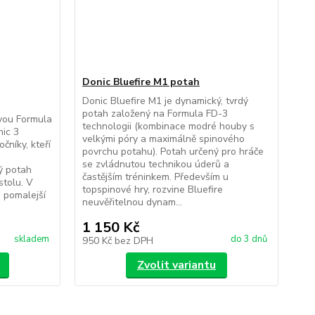
Donic Bluefire M1 potah
Donic Bluefire M1 je dynamický, tvrdý
potah založený na Formula FD-3
vou Formula
technologii (kombinace modré houby s
nic 3
velkými póry a maximálně spinového
čníky, kteří
povrchu potahu). Potah určený pro hráče
a
se zvládnutou technikou úderů a
ý potah
častějším tréninkem. Především u
stolu. V
topspinové hry, rozvine Bluefire
 pomalejší
neuvěřitelnou dynam...
1 150 Kč
skladem
do 3 dnů
950 Kč
bez DPH
Zvolit variantu