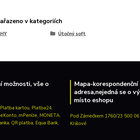
zařazeno v kategoriích
AHY
Útočný soft
í možnosti, vše o
Mapa-korespondenční
adresa,nejedná se o vý
místo eshopu
Pod Zámečkem 1760/23 500 06
Králové