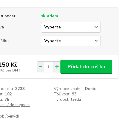
tupnost
skladem
va
ušťka
150 Kč
Přidat do košíku
 Kč
bez DPH
roduktu:
3233
Výrobce-značka:
Donic
t:
102
Točivost:
93
a:
75
Tvrdost:
tvrdá
cenu / dostupnost
oblíbených