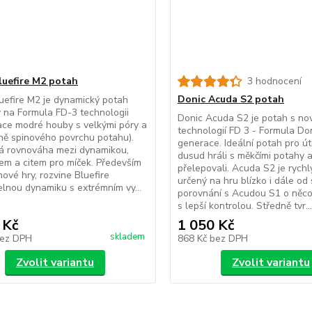
luefire M2 potah
3 hodnocení
Donic Acuda S2 potah
uefire M2 je dynamický potah
 na Formula FD-3 technologii
Donic Acuda S2 je potah s no
ce modré houby s velkými póry a
technologií FD 3 - Formula Do
ě spinového povrchu potahu).
generace. Ideální potah pro úto
á rovnováha mezi dynamikou,
dusud hráli s měkčími potahy 
em a citem pro míček. Především
přelepovali. Acuda S2 je rychl
nové hry, rozvine Bluefire
určený na hru blízko i dále od 
elnou dynamiku s extrémním vy...
porovnání s Acudou S1 o něco
s lepší kontrolou. Středně tvr...
 Kč
1 050 Kč
skladem
ez DPH
868 Kč
bez DPH
Zvolit variantu
Zvolit variantu