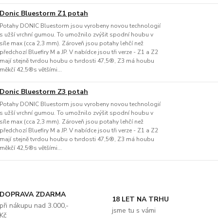
Donic Bluestorm Z1 potah
Potahy DONIC Bluestorm jsou vyrobeny novou technologií
s užší vrchní gumou. To umožnilo zvýšit spodní houbu v
síle max (cca 2,3 mm). Zároveň jsou potahy lehčí než
předchozí Bluefiry M a JP. V nabídce jsou tři verze - Z1 a Z2
mají stejně tvrdou houbu o tvrdosti 47,5®, Z3 má houbu
měkčí 42,5®s většími...
Donic Bluestorm Z3 potah
Potahy DONIC Bluestorm jsou vyrobeny novou technologií
s užší vrchní gumou. To umožnilo zvýšit spodní houbu v
síle max (cca 2,3 mm). Zároveň jsou potahy lehčí než
předchozí Bluefiry M a JP. V nabídce jsou tři verze - Z1 a Z2
mají stejně tvrdou houbu o tvrdosti 47,5®, Z3 má houbu
měkčí 42,5®s většími...
DOPRAVA ZDARMA
18 LET NA TRHU
při nákupu nad 3.000,-
jsme tu s vámi
Kč