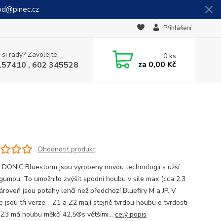
od@pinec.cz
Přihlášení
 si rady? Zavolejte.
0
ks
za
0,00 Kč
157410 , 602 345528
Ohodnotit produkt
 DONIC Bluestorm jsou vyrobeny novou technologií s užší
 gumou. To umožnilo zvýšit spodní houbu v síle max (cca 2,3
ároveň jsou potahy lehčí než předchozí Bluefiry M a JP. V
 jsou tři verze - Z1 a Z2 mají stejně tvrdou houbu o tvrdosti
 Z3 má houbu měkčí 42,5®s většími...
celý popis