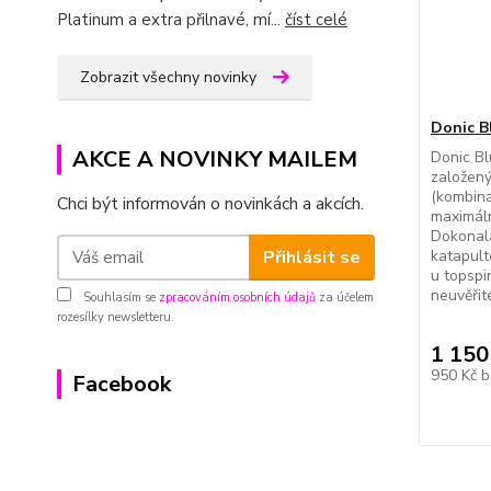
Platinum a extra přilnavé, mí...
číst celé
Zobrazit všechny novinky
Donic B
AKCE A NOVINKY MAILEM
Donic Bl
založený
(kombina
Chci být informován o novinkách a akcích.
maximáln
Dokonal
Přihlásit se
katapult
u topspi
neuvěřit
Souhlasím se
zpracováním osobních údajů
za účelem
rozesílky newsletteru.
1 150
950 Kč
b
Facebook