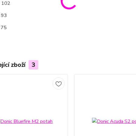
: 102
: 93
 75
jící zboží
3