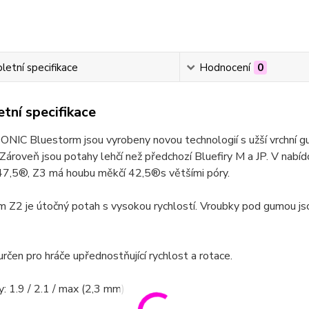
etní specifikace
Hodnocení
0
tní specifikace
NIC Bluestorm jsou vyrobeny novou technologií s užší vrchní gu
Zároveň jsou potahy lehčí než předchozí Bluefiry M a JP. V nabídc
 47,5®, Z3 má houbu měkčí 42,5®s většími póry.
 Z2 je útočný potah s vysokou rychlostí. Vroubky pod gumou jsou 
určen pro hráče upřednostňující rychlost a rotace.
y: 1.9 / 2.1 / max (2,3 mm)