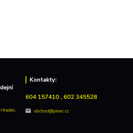
Kontakty:
dejní
604 157410 , 602 345528
 Hradec
obchod@pinec.cz