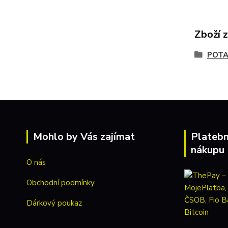
Zboží 
POT
Mohlo by Vás zajímat
Platebn
nákupu
O nás
Obchodní podmínky
Dárkový poukaz