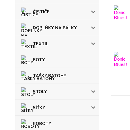
ČISTIČE
DOPLŇKY NA PÁLKY
TEXTIL
BOTY
TAŠKY,BATOHY
STOLY
SÍŤKY
ROBOTY