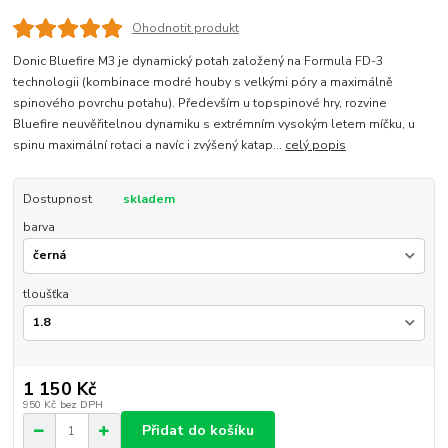
Ohodnotit produkt
Donic Bluefire M3 je dynamický potah založený na Formula FD-3
technologii (kombinace modré houby s velkými póry a maximálně
spinového povrchu potahu). Především u topspinové hry, rozvine
Bluefire neuvěřitelnou dynamiku s extrémním vysokým letem míčku, u
spinu maximální rotaci a navíc i zvýšený katap...
celý popis
Dostupnost
skladem
barva
tloušťka
1 150 Kč
950 Kč
bez DPH
Přidat do košíku