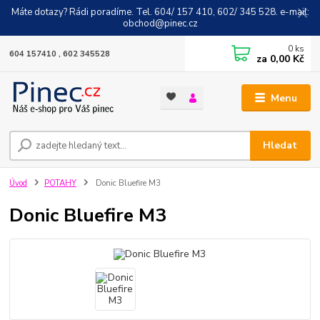
Máte dotazy? Rádi poradíme. Tel. 604/ 157 410, 602/ 345 528. e-mail:
obchod@pinec.cz
0
ks
604 157410 , 602 345528
za
0,00 Kč
Menu
Hledat
Úvod
POTAHY
Donic Bluefire M3
Donic Bluefire M3