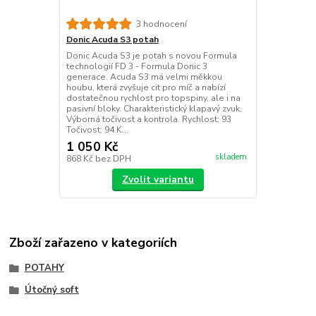
3 hodnocení
Donic Acuda S3 potah
Donic Acuda S3 je potah s novou Formula
technologií FD 3 - Formula Donic 3
generace. Acuda S3 má velmi měkkou
houbu, která zvyšuje cit pro míč a nabízí
dostatečnou rychlost pro topspiny, ale i na
pasivní bloky. Charakteristický klapavý zvuk.
Výborná točivost a kontrola. Rychlost: 93
Točivost: 94 K...
1 050 Kč
skladem
868 Kč
bez DPH
Zvolit variantu
Zboží zařazeno v kategoriích
POTAHY
Útočný soft