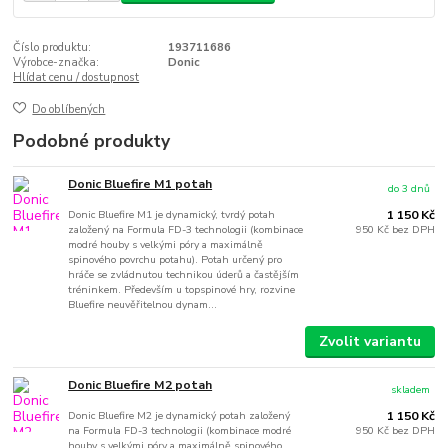
Číslo produktu:
193711686
Výrobce-značka:
Donic
Hlídat cenu / dostupnost
Do oblíbených
Podobné produkty
Donic Bluefire M1 potah
do 3 dnů
Donic Bluefire M1 je dynamický, tvrdý potah
1 150 Kč
založený na Formula FD-3 technologii (kombinace
950 Kč
bez DPH
modré houby s velkými póry a maximálně
spinového povrchu potahu). Potah určený pro
hráče se zvládnutou technikou úderů a častějším
tréninkem. Především u topspinové hry, rozvine
Bluefire neuvěřitelnou dynam...
Zvolit variantu
Donic Bluefire M2 potah
skladem
Donic Bluefire M2 je dynamický potah založený
1 150 Kč
na Formula FD-3 technologii (kombinace modré
950 Kč
bez DPH
houby s velkými póry a maximálně spinového