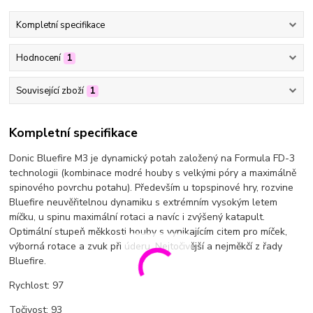
Kompletní specifikace
Hodnocení
1
Související zboží
1
Kompletní specifikace
Donic Bluefire M3 je dynamický potah založený na Formula FD-3
technologii (kombinace modré houby s velkými póry a maximálně
spinového povrchu potahu). Především u topspinové hry, rozvine
Bluefire neuvěřitelnou dynamiku s extrémním vysokým letem
míčku, u spinu maximální rotaci a navíc i zvýšený katapult.
Optimální stupeň měkkosti houby s vynikajícím citem pro míček,
výborná rotace a zvuk při úderu. Nejtočivější a nejměkčí z řady
Bluefire.
Rychlost: 97
Točivost: 93