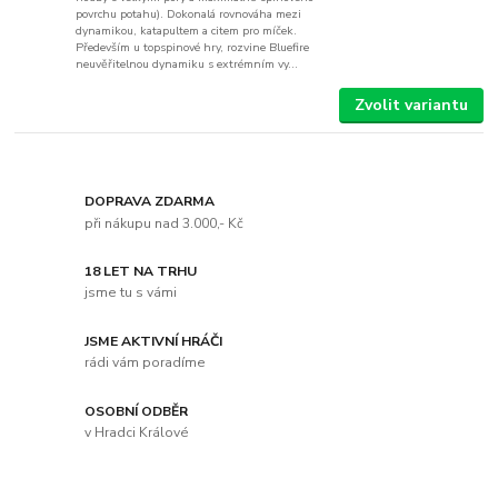
povrchu potahu). Dokonalá rovnováha mezi
dynamikou, katapultem a citem pro míček.
Především u topspinové hry, rozvine Bluefire
neuvěřitelnou dynamiku s extrémním vy...
Zvolit variantu
DOPRAVA ZDARMA
při nákupu nad 3.000,- Kč
18 LET NA TRHU
jsme tu s vámi
JSME AKTIVNÍ HRÁČI
rádi vám poradíme
OSOBNÍ ODBĚR
v Hradci Králové