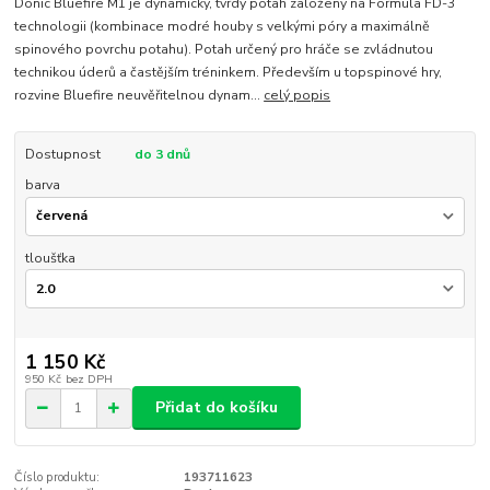
Donic Bluefire M1 je dynamický, tvrdý potah založený na Formula FD-3
technologii (kombinace modré houby s velkými póry a maximálně
spinového povrchu potahu). Potah určený pro hráče se zvládnutou
technikou úderů a častějším tréninkem. Především u topspinové hry,
rozvine Bluefire neuvěřitelnou dynam...
celý popis
Dostupnost
do 3 dnů
barva
tloušťka
1 150 Kč
950 Kč
bez DPH
Přidat do košíku
Číslo produktu:
193711623