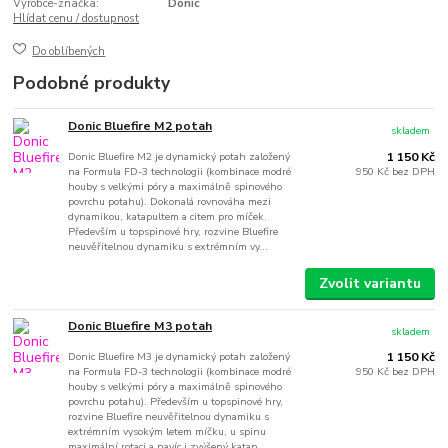
Výrobce-značka:
Donic
Hlídat cenu / dostupnost
Do oblíbených
Podobné produkty
Donic Bluefire M2 potah
skladem
Donic Bluefire M2 je dynamický potah založený
1 150 Kč
na Formula FD-3 technologii (kombinace modré
950 Kč
bez DPH
houby s velkými póry a maximálně spinového
povrchu potahu). Dokonalá rovnováha mezi
dynamikou, katapultem a citem pro míček.
Především u topspinové hry, rozvine Bluefire
neuvěřitelnou dynamiku s extrémním vy...
Zvolit variantu
Donic Bluefire M3 potah
skladem
Donic Bluefire M3 je dynamický potah založený
1 150 Kč
na Formula FD-3 technologii (kombinace modré
950 Kč
bez DPH
houby s velkými póry a maximálně spinového
povrchu potahu). Především u topspinové hry,
rozvine Bluefire neuvěřitelnou dynamiku s
extrémním vysokým letem míčku, u spinu
maximální rotaci a navíc i zvýšený katap...