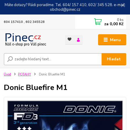
Máte dotazy? Rádi poradíme. Tel. 604/ 157 410, 602/ 345 528. e-mail:
obchod@pinec.cz
0
ks
604 157410 , 602 345528
za
0,00 Kč
Menu
Hledat
Úvod
POTAHY
Donic Bluefire M1
Donic Bluefire M1