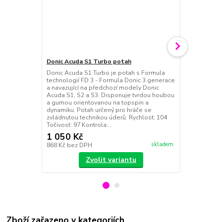
Donic Acuda S1 Turbo potah
Donic Blues
Donic Acuda S1 Turbo je potah s Formula
Potahy DONI
technologií FD 3 - Formula Donic 3 generace
novou techno
a navazující na předchozí modely Donic
umožnilo zvý
Acuda S1, S2 a S3. Disponuje tvrdou houbou
2,3 mm). Zár
a gumou orientovanou na topspin a
předchozí Blu
dynamiku. Potah určený pro hráče se
verze - Z1 a
zvládnutou technikou úderů. Rychlost: 104
tvrdosti 47,
Točivost: 97 Kontrola:...
většími...
1 050 Kč
1 150 Kč
skladem
868 Kč
bez DPH
950 Kč
bez 
Zvolit variantu
Zboží zařazeno v kategoriích