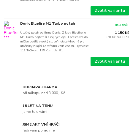
Zvolit variantu
Donic Bluefire M1 Turbo potah
do 3 dnů
Útočný potah od firmy Donic. Z řady Bluefire je
1 150 Kč
M1 Turbo nejtvrdší a nejrychlejší. I přesto lze do
950 Kč
bez DPH
míčku udělit vysoký stupeň rotace.Vhodný pro
utočníky hrající ze střední vzdálenosti. Rychlost:
112 Točivost: 115 Kontrola: 81
Zvolit variantu
DOPRAVA ZDARMA
při nákupu nad 3.000,- Kč
18 LET NA TRHU
jsme tu s vámi
JSME AKTIVNÍ HRÁČI
rádi vám poradíme