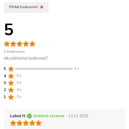
Přidat hodnocení
5
1 hodnocení
Jak ověřujeme hodnocení?
5
1 x
4
0 x
3
0 x
2
0 x
1
0 x
Luboš H.
Ověřená recenze
- 13.11.2022