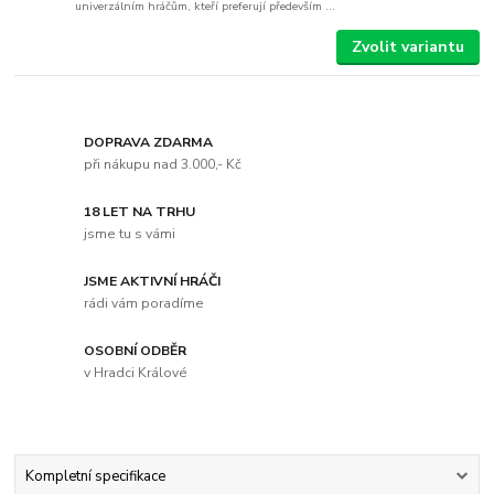
univerzálním hráčům, kteří preferují především ...
Zvolit variantu
DOPRAVA ZDARMA
při nákupu nad 3.000,- Kč
18 LET NA TRHU
jsme tu s vámi
JSME AKTIVNÍ HRÁČI
rádi vám poradíme
OSOBNÍ ODBĚR
v Hradci Králové
Kompletní specifikace