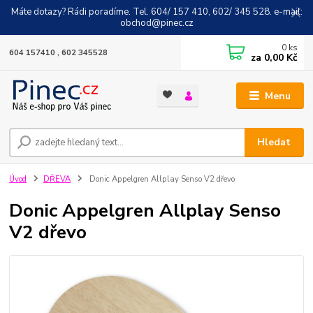
Máte dotazy? Rádi poradíme. Tel. 604/ 157 410, 602/ 345 528. e-mail:
obchod@pinec.cz
0
ks
604 157410 , 602 345528
za
0,00 Kč
Menu
Hledat
Úvod
DŘEVA
Donic Appelgren Allplay Senso V2 dřevo
Donic Appelgren Allplay Senso
V2 dřevo