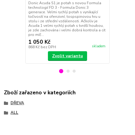
Donic Acuda S1 je potah s novou Formula
Donic Acuda
technologií FD 3 - Formula Donic 3
technologií 
generace. Velmi rychlý potah s vynikající
generace. A
točivostí na ofenzivní, tospspinovou hru u
houbu, která 
stolu i ze střední vzdálenosti. Ačkoliv je
dostatečnou 
Acuda 1 velmi rychlý potah s tvrdší houbou,
pasivní bloky
je zde zachována i velmi dobrá kontrola a cit
Výborná točiv
pro míč...
Točivost: 94 K
1 050 Kč
1 050 Kč
skladem
868 Kč
bez DPH
868 Kč
bez 
Zvolit variantu
Zboží zařazeno v kategoriích
DŘEVA
ALL