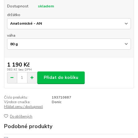
Dostupnost
skladem
držátko
váha
1 190 Kč
983 Kč
bez DPH
Přidat do košíku
Číslo produktu:
193710687
Výrobce-značka:
Donic
Hlídat cenu / dostupnost
Do oblíbených
Podobné produkty