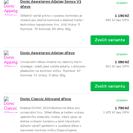
Donic Appelgren Allplay Senso V1
skladem
dřevo
Středně rychlé prkno s vysokou kontrolou je
1 190 Kč
vhodné pro útočné kontrové a blokové hráče i
983 Kč
bez DPH
technickou topspinovou hru. (All) Vrstvy: 5
Rychlost: 70 Kontrola: 85 Váha: 80g
Zvolit variantu
Donic Appelgren Allplay dřevo
skladem
Univerzální dřevo vhodné na všechny herní
1 090 Kč
strategie- záleží,jaké zvolíte potahy, s důrazem
901 Kč
bez DPH
především na kontrolu míčku. Rychlost: 67
Kontrola: 91 Vrstvy: 5 Váha: 80g
Zvolit variantu
Donic Classic Allround dřevo
skladem
Kolekce DONIC 2022Všestranné dřevo pro
1 790 Kč
univerzální hru. Střed dřeva je tvořen vrstvou
1 479 Kč
bez DPH
speciálního materiálu Aratox, který spolu se
dvěma vrstvami karbonu a šesti klasickými
dýhami vytváří perfektní a vyvážené dřevo s
maximem kontroly míčku.Doporučujeme