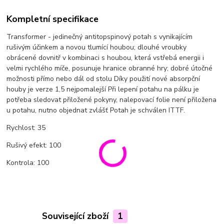
Kompletní specifikace
Transformer - jedinečný antitopspinový potah s vynikajícím
rušivým účinkem a novou tlumící houbou; dlouhé vroubky
obrácené dovnitř v kombinaci s houbou, která vstřebá energii i
velmi rychlého míče, posunuje hranice obranné hry; dobré útočné
možnosti přímo nebo dál od stolu Díky použití nové absorpční
houby je verze 1,5 nejpomalejší Při lepení potahu na pálku je
potřeba sledovat přiložené pokyny, nalepovací folie není přiložena
u potahu, nutno objednat zvlášť Potah je schválen ITTF.
Rychlost: 35
Rušivý efekt: 100
Kontrola: 100
Související zboží
1