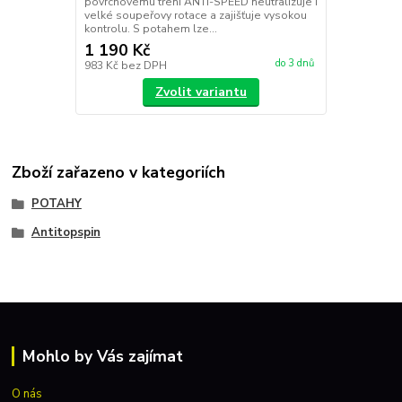
povrchovému tření ANTI-SPEED neutralizuje i
velké soupeřovy rotace a zajišťuje vysokou
kontrolu. S potahem lze...
1 190 Kč
do 3 dnů
983 Kč
bez DPH
Zvolit variantu
Zboží zařazeno v kategoriích
POTAHY
Antitopspin
Mohlo by Vás zajímat
O nás