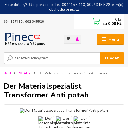
Máte dotazy? Rádi poradíme. Tel. 604/ 157 410, 602/ 345 528. e-mail:
obchod@pinec.cz
0
ks
604 157410 , 602 345528
za
0,00 Kč
Menu
Hledat
Úvod
POTAHY
Der Materialspezialist Transformer Anti potah
Der Materialspezialist
Transformer Anti potah