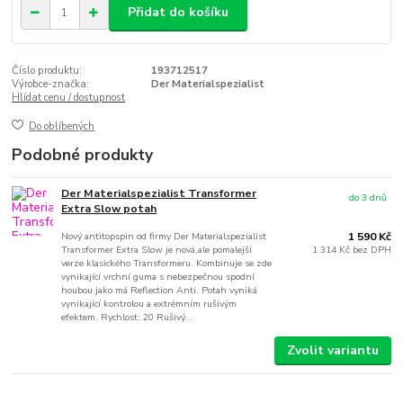
Přidat do košíku
Číslo produktu:
193712517
Výrobce-značka:
Der Materialspezialist
Hlídat cenu / dostupnost
Do oblíbených
Podobné produkty
Der Materialspezialist Transformer
do 3 dnů
Extra Slow potah
Nový antitopspin od firmy Der Materialspezialist
1 590 Kč
Transformer Extra Slow je nová,ale pomalejší
1 314 Kč
bez DPH
verze klasického Transformeru. Kombinuje se zde
vynikající vrchní guma s nebezpečnou spodní
houbou jako má Reflection Anti. Potah vyniká
vynikající kontrolou a extrémním rušivým
efektem. Rychlost: 20 Rušivý...
Zvolit variantu