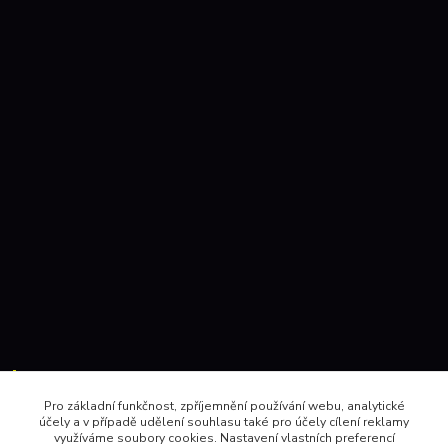
Kontakty:
Pro základní funkčnost, zpříjemnění používání webu, analytické
účely a v případě udělení souhlasu také pro účely cílení reklamy
604 157410 , 602 345528
využíváme soubory cookies. Nastavení vlastních preferencí