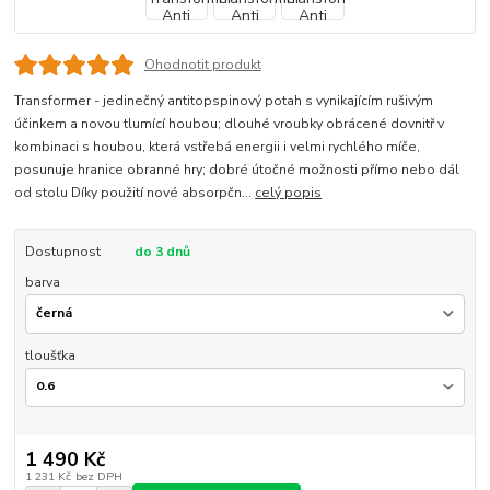
Ohodnotit produkt
Transformer - jedinečný antitopspinový potah s vynikajícím rušivým
účinkem a novou tlumící houbou; dlouhé vroubky obrácené dovnitř v
kombinaci s houbou, která vstřebá energii i velmi rychlého míče,
posunuje hranice obranné hry; dobré útočné možnosti přímo nebo dál
od stolu Díky použití nové absorpčn...
celý popis
Dostupnost
do 3 dnů
barva
tloušťka
1 490 Kč
1 231 Kč
bez DPH