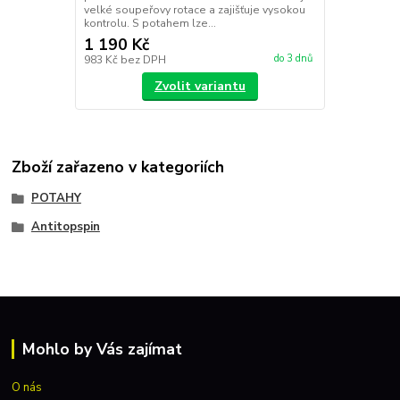
velké soupeřovy rotace a zajišťuje vysokou
kontrolu. S potahem lze...
1 190 Kč
do 3 dnů
983 Kč
bez DPH
Zvolit variantu
Zboží zařazeno v kategoriích
POTAHY
Antitopspin
Mohlo by Vás zajímat
O nás