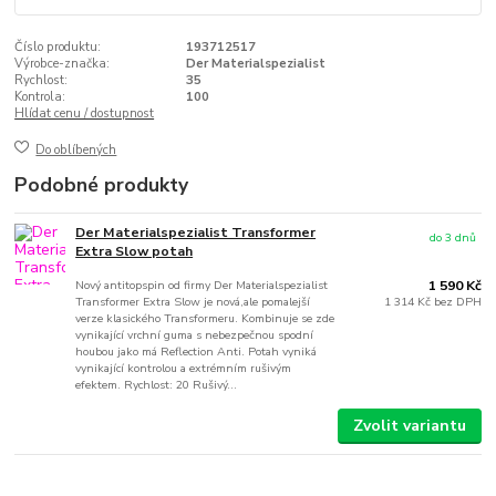
Číslo produktu:
193712517
Výrobce-značka:
Der Materialspezialist
Rychlost:
35
Kontrola:
100
Hlídat cenu / dostupnost
Do oblíbených
Podobné produkty
Der Materialspezialist Transformer
do 3 dnů
Extra Slow potah
Nový antitopspin od firmy Der Materialspezialist
1 590 Kč
Transformer Extra Slow je nová,ale pomalejší
1 314 Kč
bez DPH
verze klasického Transformeru. Kombinuje se zde
vynikající vrchní guma s nebezpečnou spodní
houbou jako má Reflection Anti. Potah vyniká
vynikající kontrolou a extrémním rušivým
efektem. Rychlost: 20 Rušivý...
Zvolit variantu