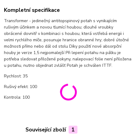
Kompletní specifikace
Transformer - jedinečný antitopspinový potah s vynikajícím
rušivým účinkem a novou tlumící houbou; dlouhé vroubky
obrácené dovnitř v kombinaci s houbou, která vstřebá energii i
velmi rychlého míče, posunuje hranice obranné hry; dobré útočné
možnosti přímo nebo dál od stolu Díky použití nové absorpční
houby je verze 1,5 nejpomalejší Při lepení potahu na pálku je
potřeba sledovat přiložené pokyny, nalepovací folie není přiložena
u potahu, nutno objednat zvlášť Potah je schválen ITTF.
Rychlost: 35
Rušivý efekt: 100
Kontrola: 100
Související zboží
1