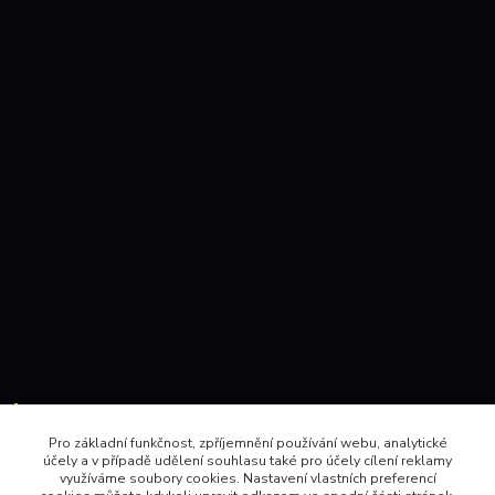
Kontakty:
Pro základní funkčnost, zpříjemnění používání webu, analytické
účely a v případě udělení souhlasu také pro účely cílení reklamy
604 157410 , 602 345528
využíváme soubory cookies. Nastavení vlastních preferencí