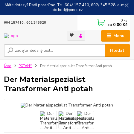
Máte dotazy? Rádi poradíme. Tel. 604/ 157 410, 602/ 345 528. e-mail:
obchod@pinec.cz
0
ks
604 157410 , 602 345528
za
0,00 Kč
Menu
Hledat
Úvod
POTAHY
Der Materialspezialist Transformer Anti potah
Der Materialspezialist
Transformer Anti potah