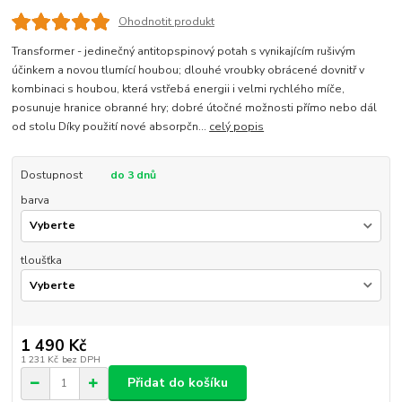
Ohodnotit produkt
Transformer - jedinečný antitopspinový potah s vynikajícím rušivým
účinkem a novou tlumící houbou; dlouhé vroubky obrácené dovnitř v
kombinaci s houbou, která vstřebá energii i velmi rychlého míče,
posunuje hranice obranné hry; dobré útočné možnosti přímo nebo dál
od stolu Díky použití nové absorpčn...
celý popis
Dostupnost
do 3 dnů
barva
tloušťka
1 490 Kč
1 231 Kč
bez DPH
Přidat do košíku