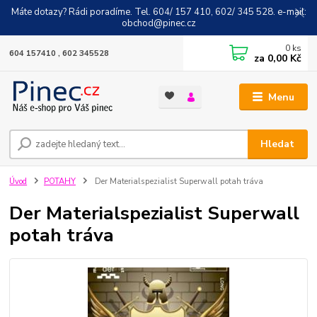
Máte dotazy? Rádi poradíme. Tel. 604/ 157 410, 602/ 345 528. e-mail:
obchod@pinec.cz
0
ks
604 157410 , 602 345528
za
0,00 Kč
Menu
Hledat
Úvod
POTAHY
Der Materialspezialist Superwall potah tráva
Der Materialspezialist Superwall
potah tráva