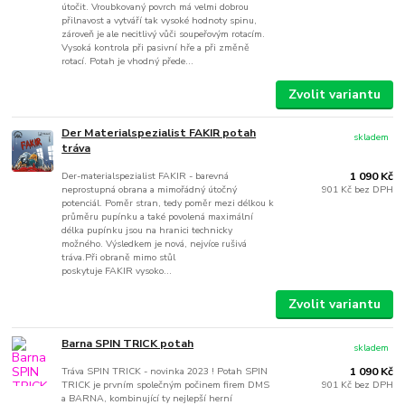
útočit. Vroubkovaný povrch má velmi dobrou
přilnavost a vytváří tak vysoké hodnoty spinu,
zároveň je ale necitlivý vůči soupeřovým rotacím.
Vysoká kontrola při pasivní hře a při změně
rotací. Potah je vhodný přede...
Zvolit variantu
Der Materialspezialist FAKIR potah
skladem
tráva
Der-materialspezialist FAKIR - barevná
1 090 Kč
neprostupná obrana a mimořádný útočný
901 Kč
bez DPH
potenciál. Poměr stran, tedy poměr mezi délkou k
průměru pupínku a také povolená maximální
délka pupínku jsou na hranici technicky
možného. Výsledkem je nová, nejvíce rušivá
tráva.Při obraně mimo stůl
poskytuje FAKIR vysoko...
Zvolit variantu
Barna SPIN TRICK potah
skladem
Tráva SPIN TRICK - novinka 2023 ! Potah SPIN
1 090 Kč
TRICK je prvním společným počinem firem DMS
901 Kč
bez DPH
a BARNA, kombinující ty nejlepší herní