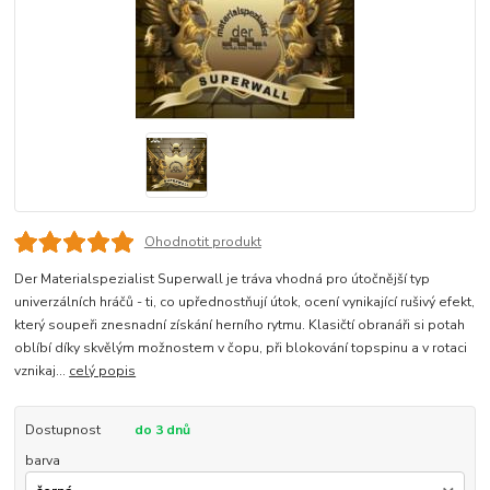
Ohodnotit produkt
Der Materialspezialist Superwall je tráva vhodná pro útočnější typ
univerzálních hráčů - ti, co upřednostňují útok, ocení vynikající rušivý efekt,
který soupeři znesnadní získání herního rytmu. Klasičtí obranáři si potah
oblíbí díky skvělým možnostem v čopu, při blokování topspinu a v rotaci
vznikaj...
celý popis
Dostupnost
do 3 dnů
barva