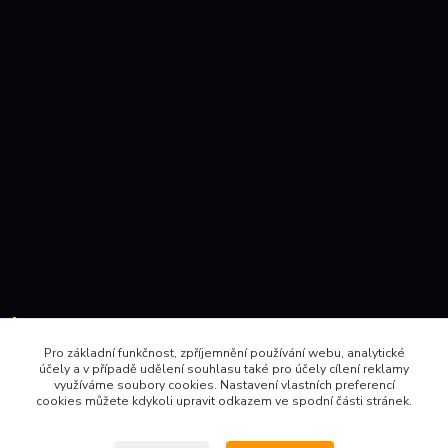
Kontakty:
Pro základní funkčnost, zpříjemnění používání webu, analytické
účely a v případě udělení souhlasu také pro účely cílení reklamy
604 157410 , 602 345528
využíváme soubory cookies. Nastavení vlastních preferencí
cookies můžete kdykoli upravit odkazem ve spodní části stránek.
obchod@pinec.cz