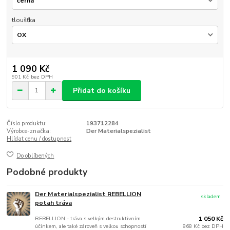
tloušťka
1 090 Kč
901 Kč
bez DPH
Přidat do košíku
Číslo produktu:
193712284
Výrobce-značka:
Der Materialspezialist
Hlídat cenu / dostupnost
Do oblíbených
Podobné produkty
Der Materialspezialist REBELLION
skladem
potah tráva
REBELLION - tráva s velkým destruktivním
1 050 Kč
účinkem, ale také zároveň s velkou schopností
868 Kč
bez DPH