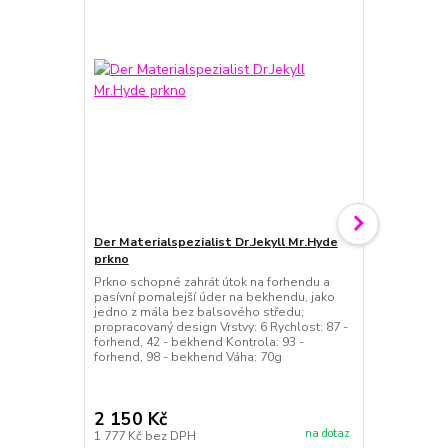
Der Materialspezialist Dr.Jekyll Mr.Hyde
prkno
Der Materia
Prkno schopné zahrát útok na forhendu a
sendvič
pasívní pomalejší úder na bekhendu, jako
Útočný sendv
jedno z mála bez balsového středu;
zaručuje výj
propracovaný design Vrstvy: 6 Rychlost: 87 -
rušivý efekt 
forhend, 42 - bekhend Kontrola: 93 -
Potah je schv
forhend, 98 - bekhend Váha: 70g
potah vhodný
dřevem z kat
Točivost: 88 
2 150 Kč
1 190 Kč
na dotaz
1 777 Kč
bez DPH
983 Kč
bez 