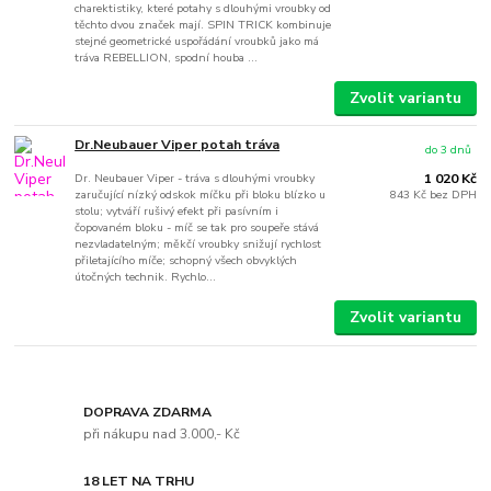
charektistiky, které potahy s dlouhými vroubky od
těchto dvou značek mají. SPIN TRICK kombinuje
stejné geometrické uspořádání vroubků jako má
tráva REBELLION, spodní houba ...
Zvolit variantu
Dr.Neubauer Viper potah tráva
do 3 dnů
Dr. Neubauer Viper - tráva s dlouhými vroubky
1 020 Kč
zaručující nízký odskok míčku při bloku blízko u
843 Kč
bez DPH
stolu; vytváří rušivý efekt při pasívním i
čopovaném bloku - míč se tak pro soupeře stává
nezvladatelným; měkčí vroubky snižují rychlost
přiletajícího míče; schopný všech obvyklých
útočných technik. Rychlo...
Zvolit variantu
DOPRAVA ZDARMA
při nákupu nad 3.000,- Kč
18 LET NA TRHU