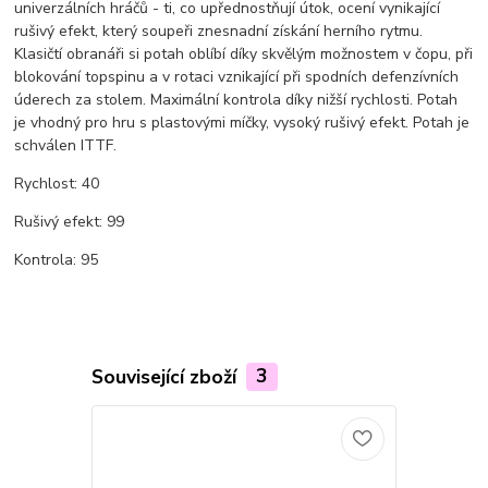
univerzálních hráčů - ti, co upřednostňují útok, ocení vynikající
rušivý efekt, který soupeři znesnadní získání herního rytmu.
Klasičtí obranáři si potah oblíbí díky skvělým možnostem v čopu, při
blokování topspinu a v rotaci vznikající při spodních defenzívních
úderech za stolem. Maximální kontrola díky nižší rychlosti. Potah
je vhodný pro hru s plastovými míčky, vysoký rušivý efekt. Potah je
schválen ITTF.
Rychlost: 40
Rušivý efekt: 99
Kontrola: 95
Související zboží
3