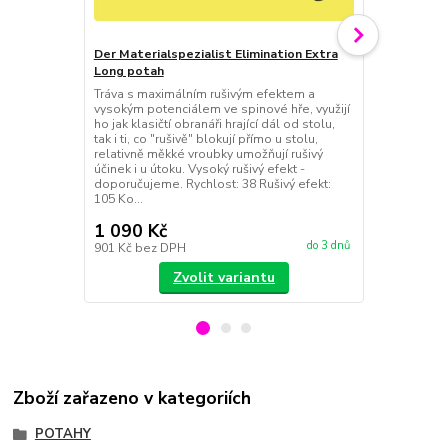
Der Materialspezialist Elimination Extra
Long potah
Der Materia
Tráva s maximálním rušivým efektem a
tráva
vysokým potenciálem ve spinové hře, využijí
Der Material
ho jak klasičtí obranáři hrající dál od stolu,
vhodná pro ú
tak i ti, co "rušivě" blokují přímo u stolu,
- ti, co upřed
relativně měkké vroubky umožňují rušivý
rušivý efekt,
účinek i u útoku. Vysoký rušivý efekt -
herního rytmu
doporučujeme. Rychlost: 38 Rušivý efekt:
oblíbí díky 
105 Ko...
blokování top
1 090 Kč
1 090 Kč
do 3 dnů
901 Kč
bez DPH
901 Kč
bez 
Zvolit variantu
Zboží zařazeno v kategoriích
POTAHY