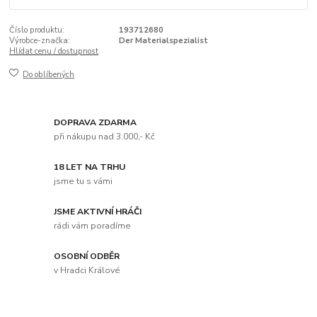
Číslo produktu:
193712680
Výrobce-značka:
Der Materialspezialist
Hlídat cenu / dostupnost
Do oblíbených
DOPRAVA ZDARMA
při nákupu nad 3.000,- Kč
18 LET NA TRHU
jsme tu s vámi
JSME AKTIVNÍ HRÁČI
rádi vám poradíme
OSOBNÍ ODBĚR
v Hradci Králové