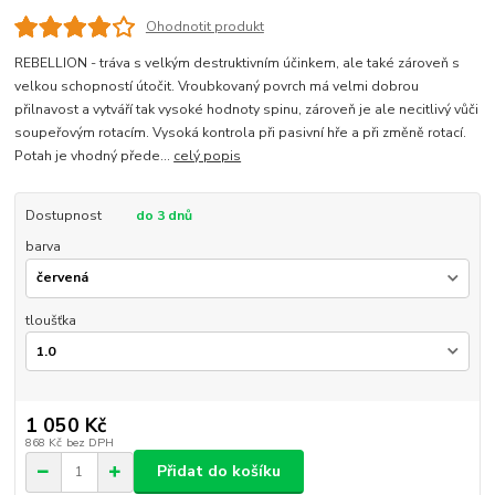
Ohodnotit produkt
REBELLION - tráva s velkým destruktivním účinkem, ale také zároveň s
velkou schopností útočit. Vroubkovaný povrch má velmi dobrou
přilnavost a vytváří tak vysoké hodnoty spinu, zároveň je ale necitlivý vůči
soupeřovým rotacím. Vysoká kontrola při pasivní hře a při změně rotací.
Potah je vhodný přede...
celý popis
Dostupnost
do 3 dnů
barva
tloušťka
1 050 Kč
868 Kč
bez DPH
Přidat do košíku