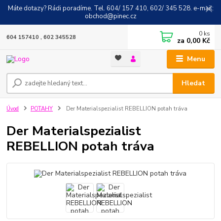
Máte dotazy? Rádi poradíme. Tel. 604/ 157 410, 602/ 345 528. e-mail:
obchod@pinec.cz
0
ks
604 157410 , 602 345528
za
0,00 Kč
Menu
Hledat
Úvod
POTAHY
Der Materialspezialist REBELLION potah tráva
Der Materialspezialist
REBELLION potah tráva