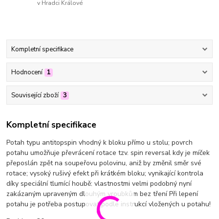
v Hradci Králové
Kompletní specifikace
Hodnocení
1
Související zboží
3
Kompletní specifikace
Potah typu antitopspin vhodný k bloku přímo u stolu; povrch
potahu umožňuje převrácení rotace tzv. spin reversal kdy je míček
přeposlán zpět na soupeřovu polovinu, aniž by změnil směr své
rotace; vysoký rušivý efekt při krátkém bloku; vynikající kontrola
díky speciální tlumící houbě; vlastnostmi velmi podobný nyní
zakázaným upraveným dlouhým vroubkům bez tření Při lepení
potahu je potřeba postupovat podle instrukcí vložených u potahu!