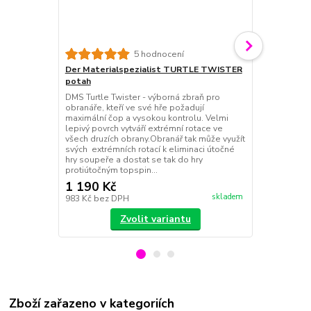
Der Materia
5 hodnocení
Rychlejší al
Der Materialspezialist TURTLE TWISTER
kombinaci s 
potah
antitopspin; 
DMS Turtle Twister - výborná zbraň pro
zrychlí při ú
obranáře, kteří ve své hře požadují
ofenzívní hru
maximální čop a vysokou kontrolu. Velmi
balsy Vrstvy:
lepivý povrch vytváří extrémní rotace ve
Váha: 85g
všech druzích obrany.Obranář tak může využít
svých extrémních rotací k eliminaci útočné
hry soupeře a dostat se tak do hry
protiútočným topspin...
1 190 Kč
2 950 Kč
skladem
983 Kč
bez DPH
2 438 Kč
bez
Zvolit variantu
Zboží zařazeno v kategoriích