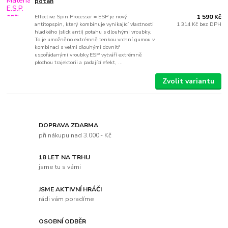
potah
Effective Spin Processor = ESP je nový
1 590 Kč
antitopspin, který kombinuje vynikající vlastnosti
1 314 Kč
bez DPH
hladkého (slick anti) potahu s dlouhými vroubky.
To je umožněno extrémně tenkou vrchní gumou v
kombinaci s velmi dlouhými dovnitř
uspořádanými vroubky.ESP vytváří extrémně
plochou trajektorii a padající efekt, ...
Zvolit variantu
DOPRAVA ZDARMA
při nákupu nad 3.000,- Kč
18 LET NA TRHU
jsme tu s vámi
JSME AKTIVNÍ HRÁČI
rádi vám poradíme
OSOBNÍ ODBĚR