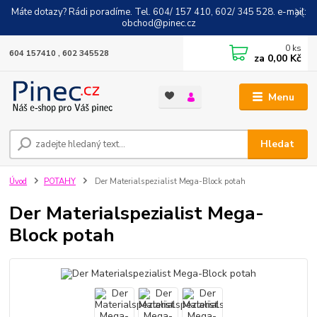
Máte dotazy? Rádi poradíme. Tel. 604/ 157 410, 602/ 345 528. e-mail:
obchod@pinec.cz
0
ks
604 157410 , 602 345528
za
0,00 Kč
Menu
Hledat
Úvod
POTAHY
Der Materialspezialist Mega-Block potah
Der Materialspezialist Mega-
Block potah