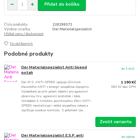
Přidat do košíku
Číslo produktu:
228298372
Výrobce-značka:
Der Materialspezialist
Hlídat cenu / dostupnost
Do oblíbených
Podobné produkty
Der Materialspezialist Anti Speed
do 3 dnů
potah
Der M.S. ANTI-SPEED spojuje účinnost
1 190 Kč
klasického ANTI s energií soupeřova topspinu.
983 Kč
bez DPH
Výsledkem je anti potah ideální pro agresivní
obrannou hru, agresivní protiútok i blok.
Vzhledem k nízkému povrchovému tření ANTI-
SPEED neutralizuje i velké soupeřovy rotace a
zajišťuje vysokou kontrolu. S potahem lze...
Zvolit variantu
Der Materialspezialist E.S.P. anti
do týdne