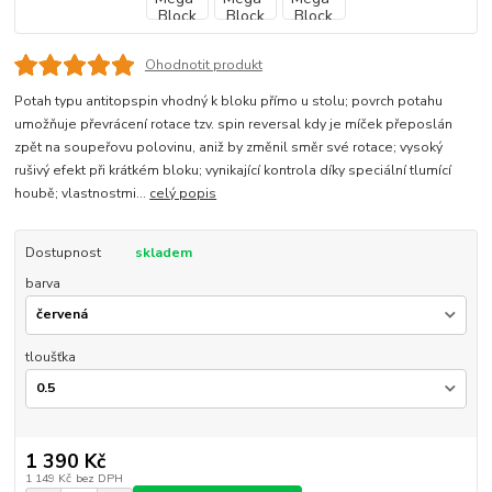
Ohodnotit produkt
Potah typu antitopspin vhodný k bloku přímo u stolu; povrch potahu
umožňuje převrácení rotace tzv. spin reversal kdy je míček přeposlán
zpět na soupeřovu polovinu, aniž by změnil směr své rotace; vysoký
rušivý efekt při krátkém bloku; vynikající kontrola díky speciální tlumící
houbě; vlastnostmi...
celý popis
Dostupnost
skladem
barva
tloušťka
1 390 Kč
1 149 Kč
bez DPH