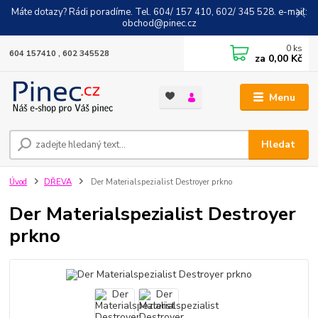
Máte dotazy? Rádi poradíme. Tel. 604/ 157 410, 602/ 345 528. e-mail:
obchod@pinec.cz
0
ks
604 157410 , 602 345528
za
0,00 Kč
Menu
Hledat
Úvod
DŘEVA
Der Materialspezialist Destroyer prkno
Der Materialspezialist Destroyer
prkno