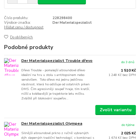
Číslo produktu:
228298400
Výrobce-značka:
Der Materialspezialist
Hlídat cenu / dostupnost
Do oblíbených
Podobné produkty
Der Materialspezialist Trouble dřevo
do 3 dnů
Dřevo Trouble - pomalejší allroundové dřevo
1 510 Kč
ideální na hru u stolu s antitopsinem nebo
1 248 Kč
bez DPH
sendvičem. Toto dřevo má jednu jedičnou
vlastnost, která ho odlišuje od ostatních prken
DMS. Čím agresivněji soupeř hraje, tím kratší,
nižší a kolébavější je trajektorie letu míčku.
Zvláště při blokování soupeřov...
Zvolit variantu
Der Materialspezialist Olympea
do týdne
Silnější allroundové prkno z ručně vybraných
2 025 Kč
dýh slepených tradiční technologií, v kombinaci s
1 674 Kč
bez DPH