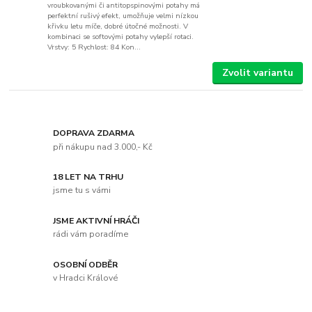
vroubkovanými či antitopspinovými potahy má
perfektní rušivý efekt, umožňuje velmi nízkou
křivku letu míče, dobré útočné možnosti. V
kombinaci se softovými potahy vylepší rotaci.
Vrstvy: 5 Rychlost: 84 Kon...
Zvolit variantu
DOPRAVA ZDARMA
při nákupu nad 3.000,- Kč
18 LET NA TRHU
jsme tu s vámi
JSME AKTIVNÍ HRÁČI
rádi vám poradíme
OSOBNÍ ODBĚR
v Hradci Králové