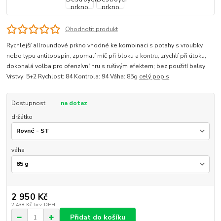
Ohodnotit produkt
Rychlejší allroundové prkno vhodné ke kombinaci s potahy s vroubky
nebo typu antitopspin; zpomalí míč při bloku a kontru, zrychlí při útoku;
dokonalá volba pro ofenzívní hru s rušivým efektem; bez použití balsy
Vrstvy: 5+2 Rychlost: 84 Kontrola: 94 Váha: 85g
celý popis
Dostupnost
na dotaz
držátko
váha
2 950 Kč
2 438 Kč
bez DPH
Přidat do košíku