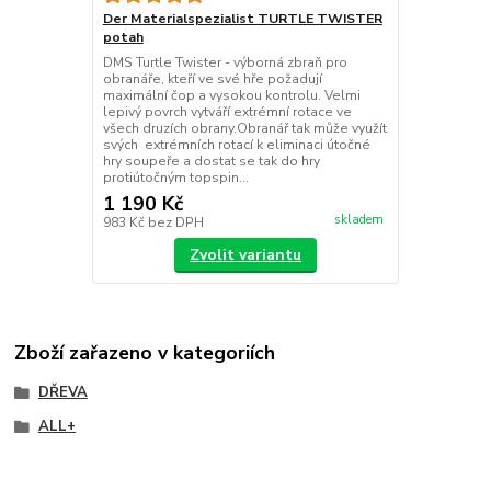
Der Materialspezialist TURTLE TWISTER
potah
DMS Turtle Twister - výborná zbraň pro
obranáře, kteří ve své hře požadují
maximální čop a vysokou kontrolu. Velmi
lepivý povrch vytváří extrémní rotace ve
všech druzích obrany.Obranář tak může využít
svých extrémních rotací k eliminaci útočné
hry soupeře a dostat se tak do hry
protiútočným topspin...
1 190 Kč
skladem
983 Kč
bez DPH
Zvolit variantu
Zboží zařazeno v kategoriích
DŘEVA
ALL+