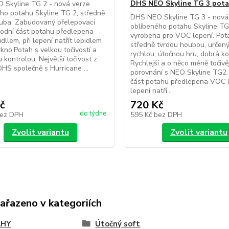
DHS NEO Skyline TG 3 pot
 Skyline TG 2 - nová verze
ho potahu Skyline TG 2, středně
DHS NEO Skyline TG 3 - nová
ouba. Zabudovaný přelepovací
oblíbeného potahu Skyline TG
podní část potahu předlepena
vyrobena pro VOC lepení. Pot
dllem, při lepení natřít lepidlem
středně tvrdou houbou, určený
kno.Potah s velkou točivostí a
rychlou, útočnou hru, dobrá ko
 kontrolou. Největší točivost z
Rychlejší a o něco méně točivěj
HS společně s Hurricane ...
porovnání s NEO Skyline TG2.
část potahu předlepena VOC l
lepení natří...
č
720 Kč
do týdne
ez DPH
595 Kč
bez DPH
Zvolit variantu
Zvolit variantu
zařazeno v kategoriích
AHY
Útočný soft