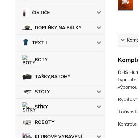
ČISTIČE
DOPLŇKY NA PÁLKY
Kompl
TEXTIL
Komple
BOTY
DHS Hurri
TAŠKY,BATOHY
typu, ale
výbornou 
STOLY
Rychlost
SÍŤKY
Točivost
ROBOTY
Kontrola:
KLUBOVÉ VYBAVENÍ