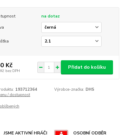
tupnost
na dotaz
va
ušťka
0 Kč
Přidat do košíku
 Kč
bez DPH
roduktu:
193712364
Výrobce-značka:
DHS
cenu / dostupnost
oblíbených
JSME AKTIVNÍ HRÁČI
OSOBNÍ ODBĚR