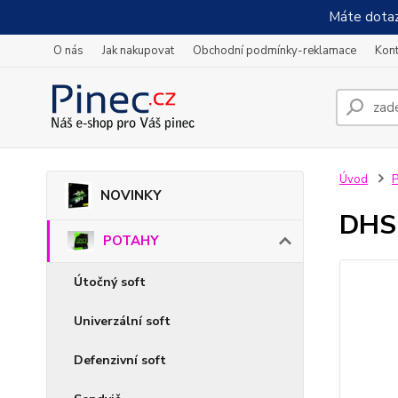
Máte dotaz
O nás
Jak nakupovat
Obchodní podmínky-reklamace
Kont
Úvod
NOVINKY
DHS 
POTAHY
Útočný soft
Univerzální soft
Defenzivní soft