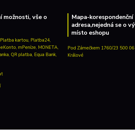
í možnosti, vše o
Mapa-korespondenční
adresa,nejedná se o vý
místo eshopu
Pod Zámečkem 1760/23 500 06
Králové
at
í