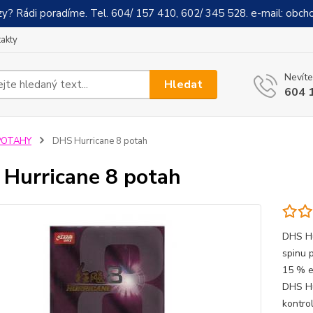
y? Rádi poradíme. Tel. 604/ 157 410, 602/ 345 528. e-mail: obch
akty
Nevíte
Hledat
604 
POTAHY
DHS Hurricane 8 potah
Hurricane 8 potah
DHS Hu
spinu 
15 % el
DHS Hu
kontrol