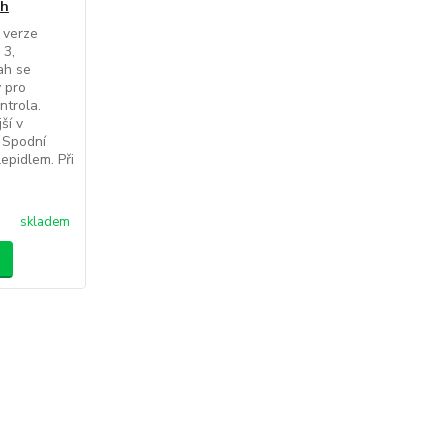
ah
 verze
 3,
ah se
 pro
ntrola.
ší v
 Spodní
epidlem. Při
skladem