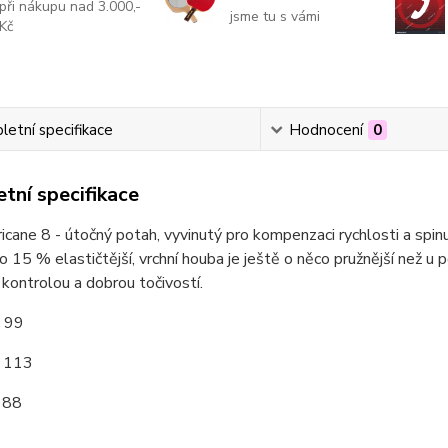
při nákupu nad 3.000,-
jsme tu s vámi
Kč
etní specifikace
Hodnocení
0
tní specifikace
cane 8 - útočný potah, vyvinutý pro kompenzaci rychlosti a spinu
 o 15 % elastičtější, vrchní houba je ještě o něco pružnější než
kontrolou a dobrou točivostí.
: 99
: 113
 88