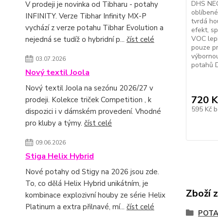
DHS NEO
V prodeji je novinka od Tibharu - potahy
oblíbené
INFINITY. Verze Tibhar Infinity MX-P
tvrdá h
vychází z verze potahu Tibhar Evolution a
efekt, s
VOC lepi
nejedná se tudíž o hybridní p...
číst celé
pouze pr
výbornou
03.07.2026
potahů D
Nový textil Joola
Nový textil Joola na sezónu 2026/27 v
720 K
prodeji. Kolekce triček Competition , k
595 Kč
b
dispozici i v dámském provedení. Vhodné
pro kluby a týmy.
číst celé
09.06.2026
Stiga Helix Hybrid
Nové potahy od Stigy na 2026 jsou zde.
To, co dělá Helix Hybrid unikátním, je
Zboží 
kombinace explozivní houby ze série Helix
Platinum a extra přilnavé, mí...
číst celé
POT