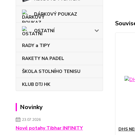
DÁRKOVÝ POUKAZ
Souvise
OSTATNÍ
RADY a TIPY
RAKETY NA PADEL
ŠKOLA STOLNÍHO TENISU
KLUB DTJ HK
Novinky
23.07.2026
Nové potahy Tibhar INFINITY
DHS NEO