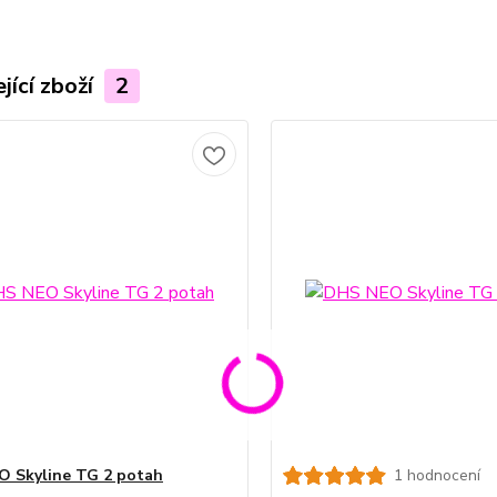
jící zboží
2
 Skyline TG 2 potah
1 hodnocení