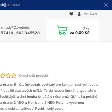
od@pinec.cz
Přihlášení
 si rady? Zavolejte.
0
ks
za
0,00 Kč
157410 , 602 345528
Ohodnotit produkt
rricane 8 - útočný potah, vyvinutý pro kompenzaci rychlosti a
při použití plastových míčků. Tvrdá houba čínského typu, ale o
astičtější, vrchní houba je ještě o něco pružnější než u potahů
rricane 2 NEO a Hurricane 3 NEO. Potah s výbornou
ou a dobrou točivostí. Rychl...
celý popis