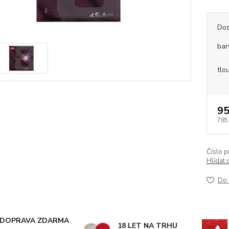
Dos
bar
tlo
95
785
Číslo p
Hlídat 
Do 
DOPRAVA ZDARMA
18 LET NA TRHU