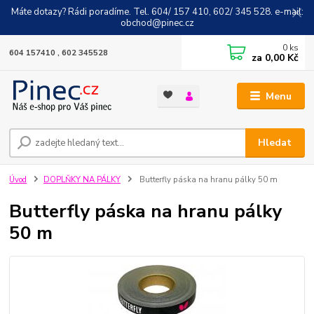
Máte dotazy? Rádi poradíme. Tel. 604/ 157 410, 602/ 345 528. e-mail:
obchod@pinec.cz
0
ks
604 157410 , 602 345528
za
0,00 Kč
Menu
Hledat
Úvod
DOPLŇKY NA PÁLKY
Butterfly páska na hranu pálky 50 m
Butterfly páska na hranu pálky
50 m