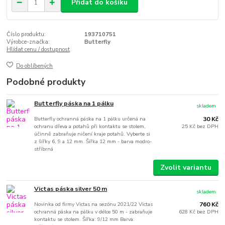
Přidat do košíku
Číslo produktu:
193710751
Výrobce-značka:
Butterfly
Hlídat cenu / dostupnost
Do oblíbených
Podobné produkty
Butterfly páska na 1 pálku
skladem
Butterfly ochranná páska na 1 pálku určená na
30 Kč
ochranu dřeva a potahů při kontaktu se stolem,
25 Kč
bez DPH
účinně zabraňuje ničení kraje potahů. Vyberte si
z šířky 6, 9 a 12 mm. Šířka 12 mm - barva modro-
stříbrná
Zvolit variantu
Victas páska silver 50 m
skladem
Novinka od firmy Victas na sezónu 2021/22 Victas
760 Kč
ochranná páska na pálku v délce 50 m - zabraňuje
628 Kč
bez DPH
kontaktu se stolem. Šířka: 9/12 mm Barva: