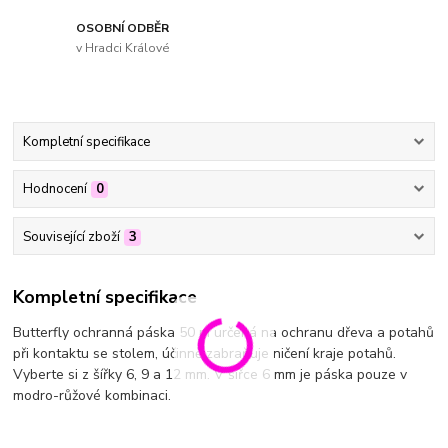
OSOBNÍ ODBĚR
v Hradci Králové
Kompletní specifikace
Hodnocení
0
Související zboží
3
Kompletní specifikace
Butterfly ochranná páska 50 m určená na ochranu dřeva a potahů
při kontaktu se stolem, účinně zabraňuje ničení kraje potahů.
Vyberte si z šířky 6, 9 a 12 mm. V šířce 6 mm je páska pouze v
modro-růžové kombinaci.