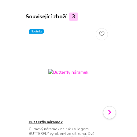
Související zboží
3
Novinka
Butterfly náramek
Dárkový pou
Gumový náramek na ruku s logem
Dárkový pouk
BUTTERFLY vyrobený ze silikonu. Dvě
udělat rados