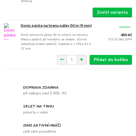
stříbrná
Zvolit variantu
Donic páska na hranu pálky 50 m (9 mm)
skladem
Donic ochranná páska 50 m určená na ochranu
450 Kč
dřeva a potahů při kontaktu se stolem, účinně
372 Kč
bez DPH
zabraňuje drolení potahů. Vyberte si z šířky 6,9 a
12 mm.
Přidat do košíku
DOPRAVA ZDARMA
při nákupu nad 3.000,- Kč
18 LET NA TRHU
jsme tu s vámi
JSME AKTIVNÍ HRÁČI
rádi vám poradíme