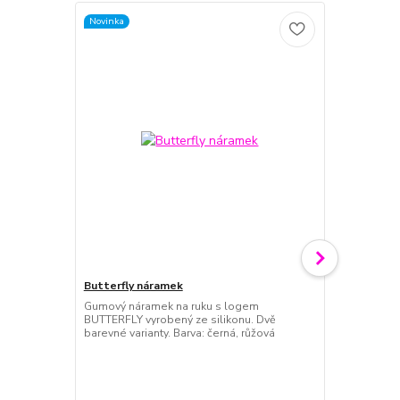
Novinka
Butterfly náramek
Dárkový pou
Gumový náramek na ruku s logem
Dárkový pouk
BUTTERFLY vyrobený ze silikonu. Dvě
udělat rados
barevné varianty. Barva: černá, růžová
jisti, co by 
Dárkový pouk
Podmínky pro
poukázky bu
objednávky a