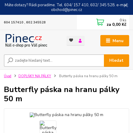
Máte dotazy? Rádi poradíme. Tel. 604/ 157 410, 602/ 345 528. e-mail:
obchod@pinec.cz
0
ks
604 157410 , 602 345528
za
0,00 Kč
Menu
Hledat
Úvod
DOPLŇKY NA PÁLKY
Butterfly páska na hranu pálky 50 m
Butterfly páska na hranu pálky
50 m