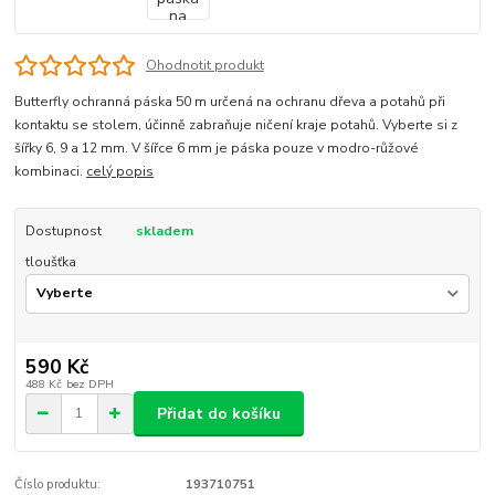
Ohodnotit produkt
Butterfly ochranná páska 50 m určená na ochranu dřeva a potahů při
kontaktu se stolem, účinně zabraňuje ničení kraje potahů. Vyberte si z
šířky 6, 9 a 12 mm. V šířce 6 mm je páska pouze v modro-růžové
kombinaci.
celý popis
Dostupnost
skladem
tloušťka
590 Kč
488 Kč
bez DPH
Přidat do košíku
Číslo produktu:
193710751