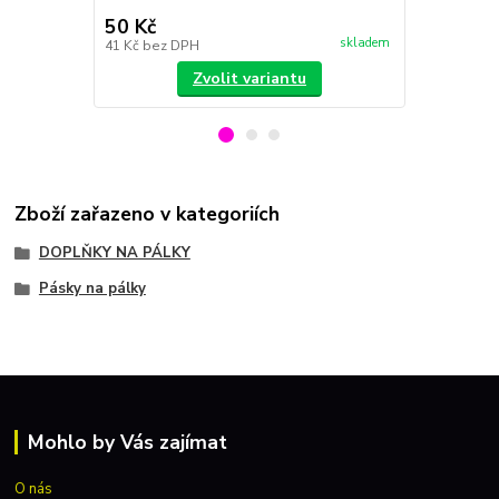
uplatnit v rám
50 Kč
300 Kč
skladem
41 Kč
bez DPH
248 Kč
bez 
Zvolit variantu
Zboží zařazeno v kategoriích
DOPLŇKY NA PÁLKY
Pásky na pálky
Mohlo by Vás zajímat
O nás