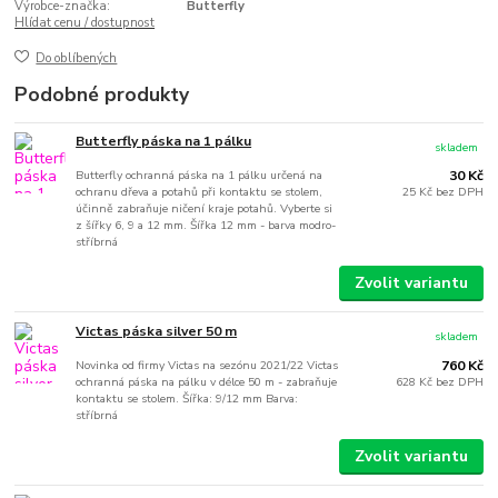
Výrobce-značka:
Butterfly
Hlídat cenu / dostupnost
Do oblíbených
Podobné produkty
Butterfly páska na 1 pálku
skladem
Butterfly ochranná páska na 1 pálku určená na
30 Kč
ochranu dřeva a potahů při kontaktu se stolem,
25 Kč
bez DPH
účinně zabraňuje ničení kraje potahů. Vyberte si
z šířky 6, 9 a 12 mm. Šířka 12 mm - barva modro-
stříbrná
Zvolit variantu
Victas páska silver 50 m
skladem
Novinka od firmy Victas na sezónu 2021/22 Victas
760 Kč
ochranná páska na pálku v délce 50 m - zabraňuje
628 Kč
bez DPH
kontaktu se stolem. Šířka: 9/12 mm Barva:
stříbrná
Zvolit variantu