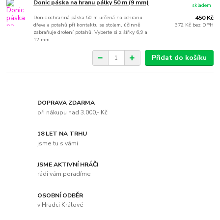
Donic páska na hranu pálky 50 m (9 mm)
skladem
Donic ochranná páska 50 m určená na ochranu
450 Kč
dřeva a potahů při kontaktu se stolem, účinně
372 Kč
bez DPH
zabraňuje drolení potahů. Vyberte si z šířky 6,9 a
12 mm.
Přidat do košíku
DOPRAVA ZDARMA
při nákupu nad 3.000,- Kč
18 LET NA TRHU
jsme tu s vámi
JSME AKTIVNÍ HRÁČI
rádi vám poradíme
OSOBNÍ ODBĚR
v Hradci Králové