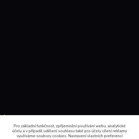
Kontakty:
Pro základní funkčnost, zpříjemnění používání webu, analytické
účely a v případě udělení souhlasu také pro účely cílení reklamy
604 157410 , 602 345528
využíváme soubory cookies. Nastavení vlastních preferencí