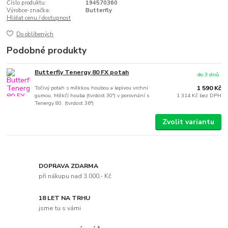
Číslo produktu:
194570360
Výrobce-značka:
Butterfly
Hlídat cenu / dostupnost
Do oblíbených
Podobné produkty
Butterfly Tenergy 80 FX potah
do 3 dnů
Točivý potah s měkkou houbou a lepivou vrchní
1 590 Kč
gumou. Měkčí houba (tvrdost 30°) v porovnání s
1 314 Kč
bez DPH
Tenergy 80. (tvrdost 36°)
Zvolit variantu
DOPRAVA ZDARMA
při nákupu nad 3.000,- Kč
18 LET NA TRHU
jsme tu s vámi