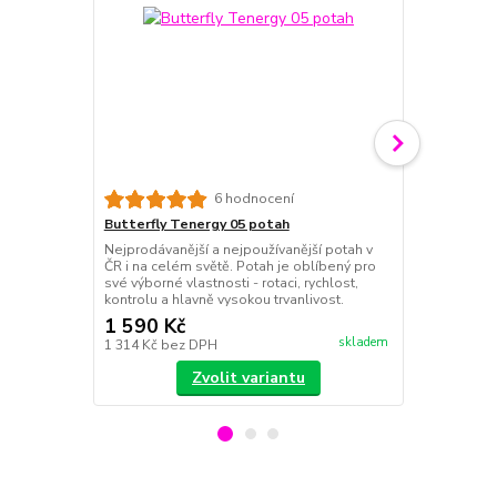
Butterfly T
6 hodnocení
Potah je urče
Butterfly Tenergy 05 potah
stolu. Měkčí
Nejprodávanější a nejpoužívanější potah v
Tenergy 05.
ČR i na celém světě. Potah je oblíbený pro
své výborné vlastnosti - rotaci, rychlost,
kontrolu a hlavně vysokou trvanlivost.
1 590 Kč
1 590 Kč
skladem
1 314 Kč
bez DPH
1 314 Kč
bez
Zvolit variantu