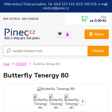
Máte dotazy? Rádi poradíme. Tel. 604/ 157 410, 602/ 345 528. e-mail:
obchod@pinec.cz
0
ks
604 157410 , 602 345528
za
0,00 Kč
Menu
Hledat
Úvod
POTAHY
Butterfly Tenergy 80
Butterfly Tenergy 80