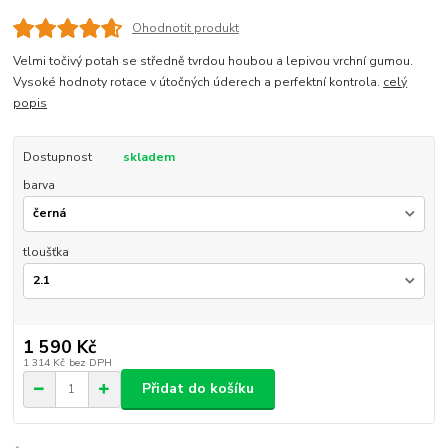
Ohodnotit produkt
Velmi točivý potah se středně tvrdou houbou a lepivou vrchní gumou.
Vysoké hodnoty rotace v útočných úderech a perfektní kontrola.
celý
popis
Dostupnost
skladem
barva
tloušťka
1 590 Kč
1 314 Kč
bez DPH
Přidat do košíku