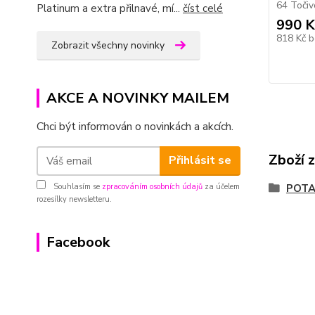
64 Točivo
Platinum a extra přilnavé, mí...
číst celé
990 K
818 Kč
b
Zobrazit všechny novinky
AKCE A NOVINKY MAILEM
Chci být informován o novinkách a akcích.
Zboží 
Přihlásit se
Souhlasím se
zpracováním osobních údajů
za účelem
POT
rozesílky newsletteru.
Facebook