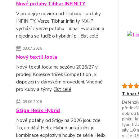
Nové potahy Tibhar INFINITY
V prodeji je novinka od Tibharu - potahy
INFINITY. Verze Tibhar Infinity MX-P
vychází z verze potahu Tibhar Evolution a
nejedná se tudíž o hybridní p...
číst celé
03.07.2026
Nový textil Joola
Nový textil Joola na sezónu 2026/27 v
prodeji. Kolekce triček Competition , k
dispozici i v dámském provedení. Vhodné
pro kluby a týmy.
číst celé
Tibhar 
09.06.2026
Defenziv
předevší
Stiga Helix Hybrid
dobrou k
pinku. J
Nové potahy od Stigy na 2026 jsou zde.
typu tráv
To, co dělá Helix Hybrid unikátním, je
síly 1,0
kombinace explozivní houby ze série Helix
v síle 0