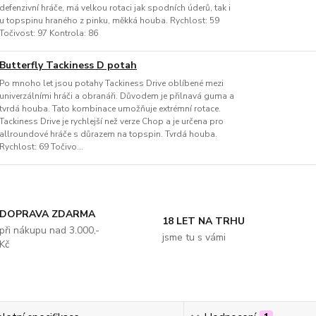
defenzivní hráče, má velkou rotaci jak spodních úderů, tak i
u topspinu hraného z pinku, měkká houba. Rychlost: 59
Točivost: 97 Kontrola: 86
Butterfly Tackiness D potah
Po mnoho let jsou potahy Tackiness Drive oblíbené mezi
univerzálními hráči a obranáři. Důvodem je přilnavá guma a
tvrdá houba. Tato kombinace umožňuje extrémní rotace.
Tackiness Drive je rychlejší než verze Chop a je určena pro
allroundové hráče s důrazem na topspin. Tvrdá houba.
Rychlost: 69 Točivo...
DOPRAVA ZDARMA
18 LET NA TRHU
při nákupu nad 3.000,-
jsme tu s vámi
Kč