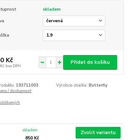
tupnost
skladem
va
ušťka
0 Kč
Přidat do košíku
 Kč
bez DPH
roduktu:
193711003
Výrobce-značka:
Butterfly
cenu / dostupnost
oblíbených
skladem
Zvolit variantu
850 Kč