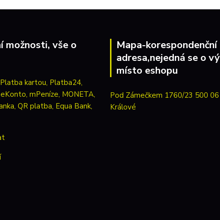
í možnosti, vše o
Mapa-korespondenční
adresa,nejedná se o vý
místo eshopu
Pod Zámečkem 1760/23 500 06
Králové
at
í