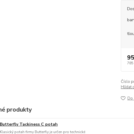
Dos
bar
tlo
95
785
Číslo p
Hlídat 
Do 
é produkty
Butterfly Tackiness C potah
Klasický potah firmy Butterfly je určen pro technické