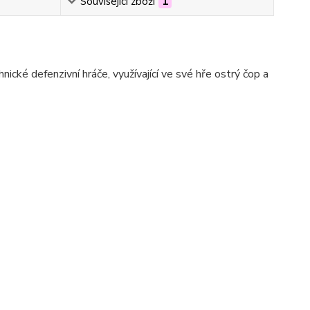
Související zboží
1
cké defenzivní hráče, využívající ve své hře ostrý čop a