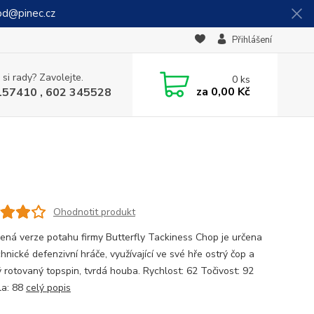
od@pinec.cz
Přihlášení
 si rady? Zavolejte.
0
ks
za
0,00 Kč
157410 , 602 345528
Ohodnotit produkt
ená verze potahu firmy Butterfly Tackiness Chop je určena
hnické defenzivní hráče, využívající ve své hře ostrý čop a
 rotovaný topspin, tvrdá houba. Rychlost: 62 Točivost: 92
la: 88
celý popis