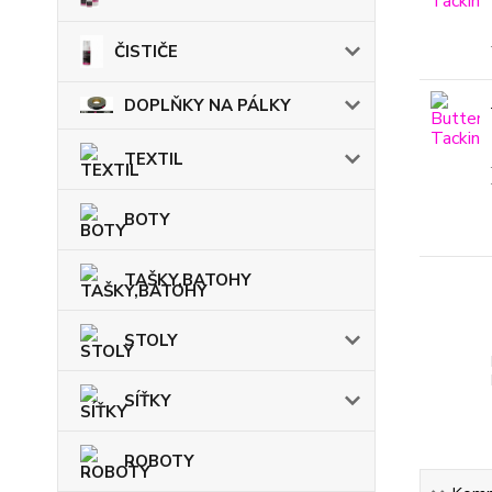
ČISTIČE
DOPLŇKY NA PÁLKY
TEXTIL
BOTY
TAŠKY,BATOHY
STOLY
SÍŤKY
ROBOTY