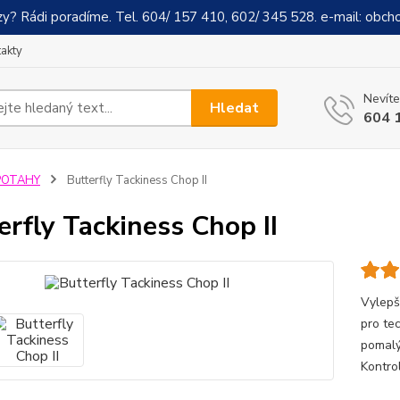
y? Rádi poradíme. Tel. 604/ 157 410, 602/ 345 528. e-mail: obch
akty
Nevíte
Hledat
604 
POTAHY
Butterfly Tackiness Chop II
erfly Tackiness Chop II
Vylepš
pro tec
pomalý
Kontro