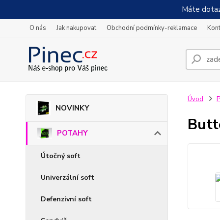
Máte dotaz
O nás
Jak nakupovat
Obchodní podmínky-reklamace
Kont
Úvod
NOVINKY
Butt
POTAHY
Útočný soft
Univerzální soft
Defenzivní soft