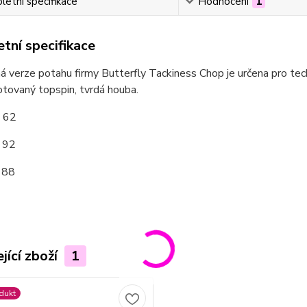
etní specifikace
Hodnocení
1
tní specifikace
 verze potahu firmy Butterfly Tackiness Chop je určena pro techni
tovaný topspin, tvrdá houba.
: 62
: 92
 88
jící zboží
1
dukt