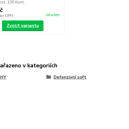
st: 105 Kont...
č
skladem
ez DPH
Zvolit variantu
zařazeno v kategoriích
AHY
Defenzivní soft