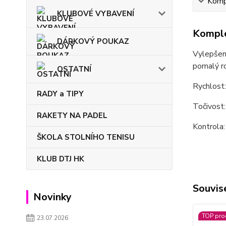
Kompl
KLUBOVÉ VYBAVENÍ
Komple
DÁRKOVÝ POUKAZ
Vylepšená
pomalý ro
OSTATNÍ
Rychlost
RADY a TIPY
Točivost
RAKETY NA PADEL
Kontrola:
ŠKOLA STOLNÍHO TENISU
KLUB DTJ HK
Souvise
Novinky
TOP pro
23.07.2026