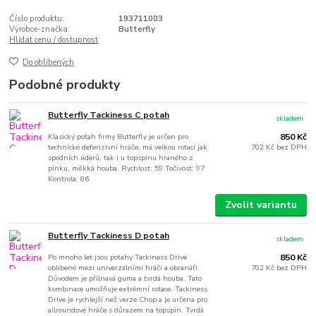
Číslo produktu:
193711003
Výrobce-značka:
Butterfly
Hlídat cenu / dostupnost
Do oblíbených
Podobné produkty
Butterfly Tackiness C potah
skladem
Klasický potah firmy Butterfly je určen pro
850 Kč
technické defenzivní hráče, má velkou rotaci jak
702 Kč
bez DPH
spodních úderů, tak i u topspinu hraného z
pinku, měkká houba. Rychlost: 59 Točivost: 97
Kontrola: 86
Zvolit variantu
Butterfly Tackiness D potah
skladem
Po mnoho let jsou potahy Tackiness Drive
850 Kč
oblíbené mezi univerzálními hráči a obranáři.
702 Kč
bez DPH
Důvodem je přilnavá guma a tvrdá houba. Tato
kombinace umožňuje extrémní rotace. Tackiness
Drive je rychlejší než verze Chop a je určena pro
allroundové hráče s důrazem na topspin. Tvrdá