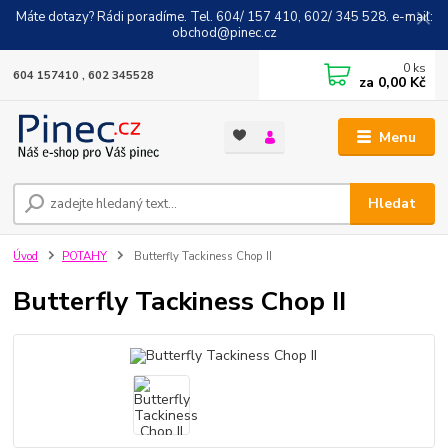
Máte dotazy? Rádi poradíme. Tel. 604/ 157 410, 602/ 345 528. e-mail:
obchod@pinec.cz
0
ks
604 157410 , 602 345528
za
0,00 Kč
Menu
Hledat
Úvod
POTAHY
Butterfly Tackiness Chop II
Butterfly Tackiness Chop II