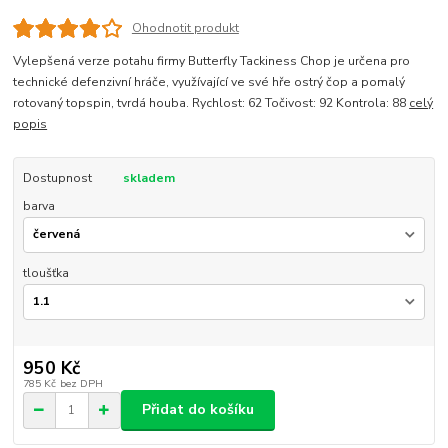
Ohodnotit produkt
Vylepšená verze potahu firmy Butterfly Tackiness Chop je určena pro
technické defenzivní hráče, využívající ve své hře ostrý čop a pomalý
rotovaný topspin, tvrdá houba. Rychlost: 62 Točivost: 92 Kontrola: 88
celý
popis
Dostupnost
skladem
barva
tloušťka
950 Kč
785 Kč
bez DPH
Přidat do košíku