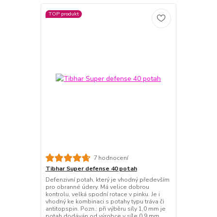
TOP produkt
7 hodnocení
Tibhar Super defense 40 potah
Defenzivní potah, který je vhodný především
pro obranné údery. Má velice dobrou
kontrolu, velká spodní rotace v pinku. Je i
vhodný ke kombinaci s potahy typu tráva či
antitopspin. Pozn.: při výběru síly 1,0 mm je
potah dodáván od výrobce v síle 0,9 mm.