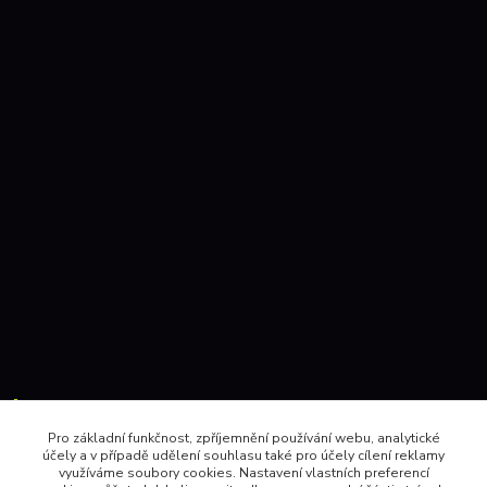
Kontakty:
Pro základní funkčnost, zpříjemnění používání webu, analytické
účely a v případě udělení souhlasu také pro účely cílení reklamy
604 157410 , 602 345528
využíváme soubory cookies. Nastavení vlastních preferencí