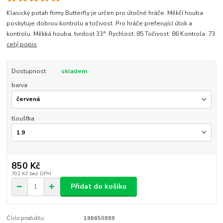
Klasický potah firmy Butterfly je určen pro útočné hráče. Měkčí houba
poskytuje dobrou kontrolu a točivost. Pro hráče preferující útok a
kontrolu. Měkká houba, tvrdost 33°. Rychlost: 85 Točivost: 86 Kontrola: 73
celý popis
Dostupnost
skladem
barva
tloušťka
850 Kč
702 Kč
bez DPH
Přidat do košíku
Číslo produktu:
196650889