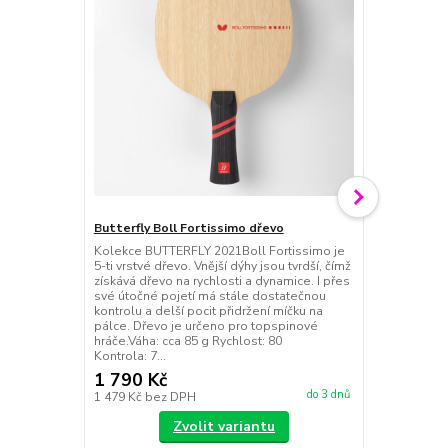
Butterfly Boll Fortissimo dřevo
Kolekce BUTTERFLY 2021Boll Fortissimo je
Butterfly T
5-ti vrstvé dřevo. Vnější dýhy jsou tvrdší, čímž
Tenergy 19 
získává dřevo na rychlosti a dynamice. I přes
hráčům, kte
své útočné pojetí má stále dostatečnou
chtějí mírně z
kontrolu a delší pocit přidržení míčku na
pálce. Dřevo je určeno pro topspinové
hráče.Váha: cca 85 g Rychlost: 80
Kontrola: 7...
1 790 Kč
1 590 Kč
do 3 dnů
1 479 Kč
bez DPH
1 314 Kč
bez
Zvolit variantu