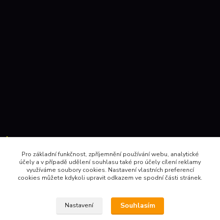
Kontakty:
Pro základní funkčnost, zpříjemnění používání webu, analytické
účely a v případě udělení souhlasu také pro účely cílení reklamy
604 157410 , 602 345528
využíváme soubory cookies. Nastavení vlastních preferencí
cookies můžete kdykoli upravit odkazem ve spodní části stránek.
obchod@pinec.cz
Souhlasím
Nastavení