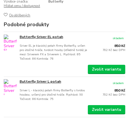
Výrobce-značka:
Butterfly
Hlídat cenu / dostupnost
Do oblíbených
Podobné produkty
Butterfly Sriver EL potah
skladem
Sriver EL je klasický potah firmy Butterfly, určen
850 Kč
pro útočné hráče, tvrdost houby (středně tvrdá) je
702 Kč
bez DPH
mezi Sriverem FX a Sriverem L. Rychlost: 85
Točivost: 86 Kontrola: 76
Zvolit variantu
Butterfly Sriver L potah
skladem
Sriver L - klasický potah firmy Butterfly s tvrdou
850 Kč
houbou, určený pro útočné hráče. Rychlost: 90
702 Kč
bez DPH
Točivost: 86 Kontrola: 75
Zvolit variantu