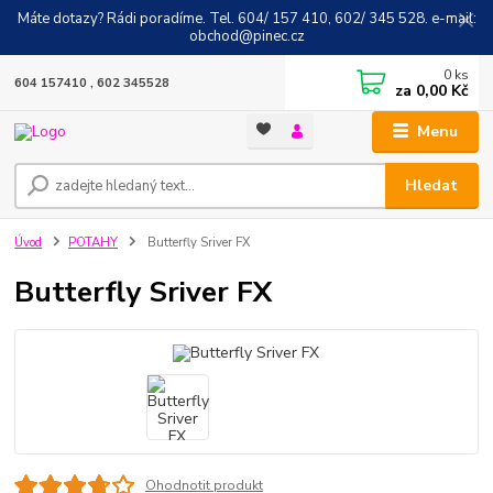
Máte dotazy? Rádi poradíme. Tel. 604/ 157 410, 602/ 345 528. e-mail:
obchod@pinec.cz
0
ks
604 157410 , 602 345528
za
0,00 Kč
Menu
Hledat
Úvod
POTAHY
Butterfly Sriver FX
Butterfly Sriver FX
Ohodnotit produkt