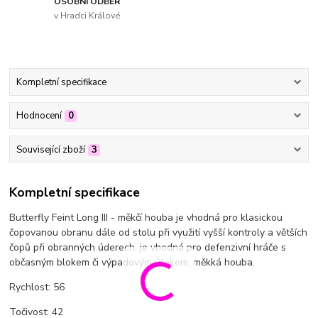
OSOBNÍ ODBĚR
v Hradci Králové
Kompletní specifikace
Hodnocení
0
Související zboží
3
Kompletní specifikace
Butterfly Feint Long III - měkčí houba je vhodná pro klasickou
čopovanou obranu dále od stolu při využití vyšší kontroly a větších
čopů při obranných úderech, je vhodná pro defenzivní hráče s
občasným blokem či výpadovým útokem, měkká houba.
Rychlost: 56
Točivost: 42