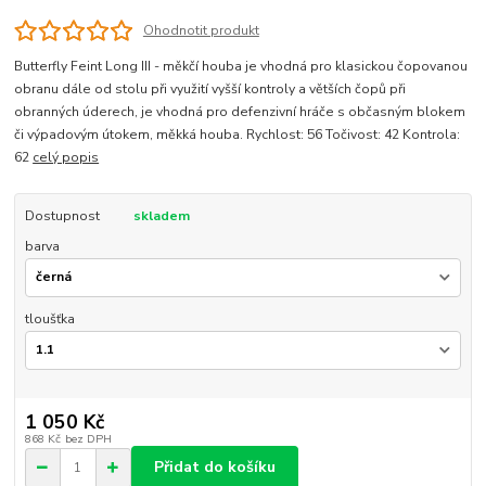
Ohodnotit produkt
Butterfly Feint Long III - měkčí houba je vhodná pro klasickou čopovanou
obranu dále od stolu při využití vyšší kontroly a větších čopů při
obranných úderech, je vhodná pro defenzivní hráče s občasným blokem
či výpadovým útokem, měkká houba. Rychlost: 56 Točivost: 42 Kontrola:
62
celý popis
Dostupnost
skladem
barva
tloušťka
1 050 Kč
868 Kč
bez DPH
Přidat do košíku