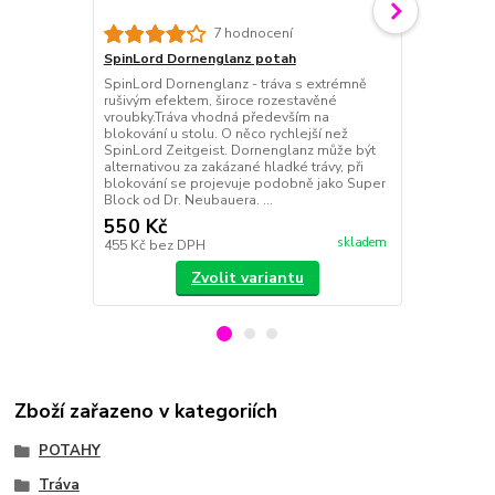
Der Material
7 hodnocení
Long potah
SpinLord Dornenglanz potah
Tráva s maxi
SpinLord Dornenglanz - tráva s extrémně
vysokým pote
rušivým efektem, široce rozestavěné
ho jak klasičt
vroubky.Tráva vhodná především na
tak i ti, co "
blokování u stolu. O něco rychlejší než
relativně mě
SpinLord Zeitgeist. Dornenglanz může být
účinek i u út
alternativou za zakázané hladké trávy, při
doporučujeme
blokování se projevuje podobně jako Super
105 Ko...
Block od Dr. Neubauera. ...
550 Kč
1 090 Kč
skladem
455 Kč
bez DPH
901 Kč
bez 
Zvolit variantu
Zboží zařazeno v kategoriích
POTAHY
Tráva