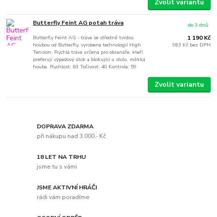
Zvolit variantu
Butterfly Feint AG potah tráva
do 3 dnů
Butterfly Feint AG - tráva se středně tvrdou
1 190 Kč
houbou od Butterfly, vyrobena technologií High
983 Kč
bez DPH
Tension. Rychlá tráva určena pro obranáře, kteří
preferují výpadový útok a blokující u stolu, měkká
houba. Rychlost: 63 Točivost: 40 Kontrola: 59
Zvolit variantu
DOPRAVA ZDARMA
při nákupu nad 3.000,- Kč
18 LET NA TRHU
jsme tu s vámi
JSME AKTIVNÍ HRÁČI
rádi vám poradíme