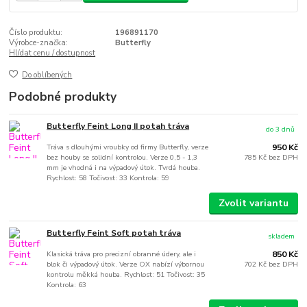
Číslo produktu:
196891170
Výrobce-značka:
Butterfly
Hlídat cenu / dostupnost
Do oblíbených
Podobné produkty
Butterfly Feint Long II potah tráva
do 3 dnů
Tráva s dlouhými vroubky od firmy Butterfly, verze
950 Kč
bez houby se solidní kontrolou. Verze 0,5 - 1,3
785 Kč
bez DPH
mm je vhodná i na výpadový útok. Tvrdá houba.
Rychlost: 58 Točivost: 33 Kontrola: 59
Zvolit variantu
Butterfly Feint Soft potah tráva
skladem
Klasická tráva pro precizní obranné údery, ale i
850 Kč
blok či výpadový útok. Verze OX nabízí výbornou
702 Kč
bez DPH
kontrolu měkká houba. Rychlost: 51 Točivost: 35
Kontrola: 63