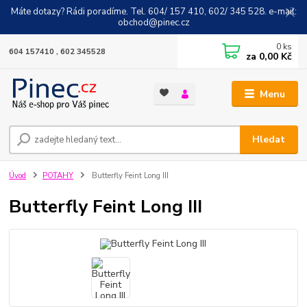
Máte dotazy? Rádi poradíme. Tel. 604/ 157 410, 602/ 345 528. e-mail:
obchod@pinec.cz
0
ks
604 157410 , 602 345528
za
0,00 Kč
Menu
Hledat
Úvod
POTAHY
Butterfly Feint Long III
Butterfly Feint Long III