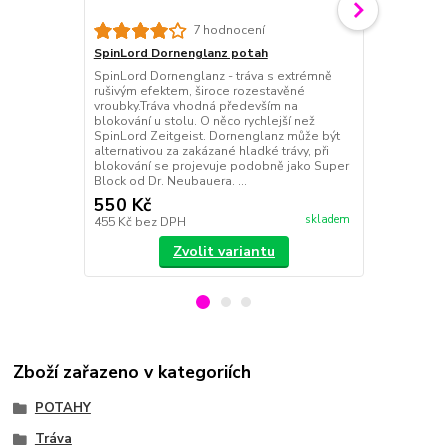
Der Material
7 hodnocení
Long potah
SpinLord Dornenglanz potah
Tráva s maxi
SpinLord Dornenglanz - tráva s extrémně
vysokým pote
rušivým efektem, široce rozestavěné
ho jak klasičt
vroubky.Tráva vhodná především na
tak i ti, co "
blokování u stolu. O něco rychlejší než
relativně mě
SpinLord Zeitgeist. Dornenglanz může být
účinek i u út
alternativou za zakázané hladké trávy, při
doporučujeme
blokování se projevuje podobně jako Super
105 Ko...
Block od Dr. Neubauera. ...
550 Kč
1 090 Kč
skladem
455 Kč
bez DPH
901 Kč
bez 
Zvolit variantu
Zboží zařazeno v kategoriích
POTAHY
Tráva