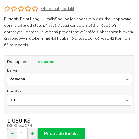
Ohodnotit produkt
Butterfly Feint Long III - měkčí houba je vhodná pro klasickou čopovanou
obranu dále od stolu při využití vyšší kontroly a větších čopů při
obranných úderech, je vhodná pro defenzivní hráče s občasným blokem
či výpadovým útokem, měkká houba. Rychlost: 56 Točivost: 42 Kontrola:
62
celý popis
Dostupnost
skladem
barva
tloušťka
1 050 Kč
868 Kč
bez DPH
Přidat do košíku