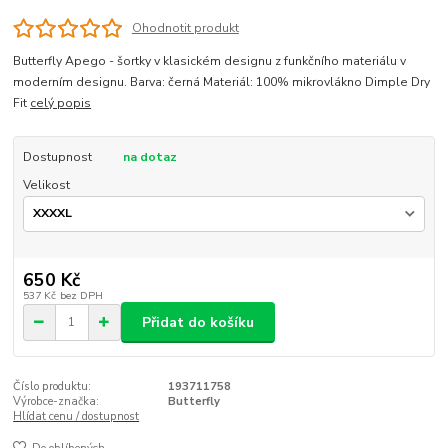
Ohodnotit produkt
Butterfly Apego - šortky v klasickém designu z funkčního materiálu v
moderním designu. Barva: černá Materiál: 100% mikrovlákno Dimple Dry
Fit
celý popis
Dostupnost
na dotaz
Velikost
650 Kč
537 Kč
bez DPH
Přidat do košíku
Číslo produktu:
193711758
Výrobce-značka:
Butterfly
Hlídat cenu / dostupnost