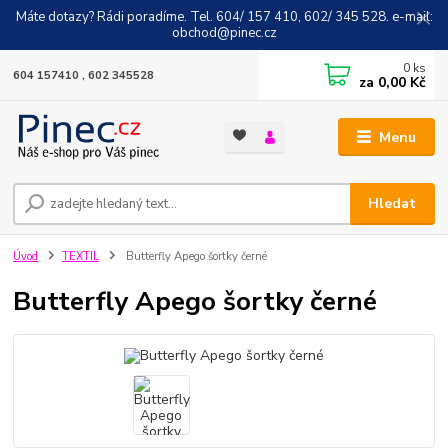
Máte dotazy? Rádi poradíme. Tel. 604/ 157 410, 602/ 345 528. e-mail:
obchod@pinec.cz
0
ks
604 157410 , 602 345528
za
0,00 Kč
Menu
Hledat
Úvod
TEXTIL
Butterfly Apego šortky černé
Butterfly Apego šortky černé