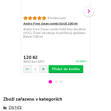
6 hodnocení
Andro Free clean combi čistič 100 ml
Andro čistíc
Andro Free Clean combi čistič bez škodlivin
Andro houbič
(VOC). Čistič obsahuje houbičkový aplikátor.
určená k čiš
Balení 100 ml.
napomáhá spr
prostředek, 
120 Kč
65 Kč
skladem
99 Kč
bez DPH
54 Kč
bez D
Přidat do košíku
Zboží zařazeno v kategoriích
ČISTIČE