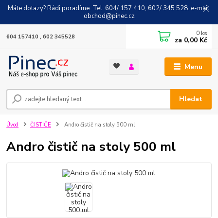
Máte dotazy? Rádi poradíme. Tel. 604/ 157 410, 602/ 345 528. e-mail:
obchod@pinec.cz
0
ks
604 157410 , 602 345528
za
0,00 Kč
Menu
Hledat
Úvod
ČISTIČE
Andro čistič na stoly 500 ml
Andro čistič na stoly 500 ml