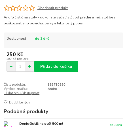
Ohodnotit produkt
Andro čistič na stoly - dokonale vyčistí stůl od prachu a nečistot bez
poškození jeho povrchu, barvy a laku.
celý popis
Dostupnost
do 3 dnů
250 Kč
207 Kč
bez DPH
Přidat do košíku
Číslo produktu:
193710890
Výrobce-značka:
Andro
Hlídat cenu / dostupnost
Do oblíbených
Podobné produkty
Donic čistič na stůl 500 ml
do 3 dnů