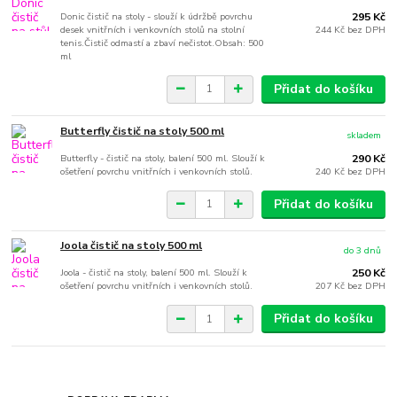
Donic čistič na stoly - slouží k údržbě povrchu
295 Kč
desek vnitřních i venkovních stolů na stolní
244 Kč
bez DPH
tenis.Čistič odmastí a zbaví nečistot.Obsah: 500
ml
Přidat do košíku
Butterfly čistič na stoly 500 ml
skladem
Butterfly - čistič na stoly, balení 500 ml. Slouží k
290 Kč
ošetření povrchu vnitřních i venkovních stolů.
240 Kč
bez DPH
Přidat do košíku
Joola čistič na stoly 500 ml
do 3 dnů
Joola - čistič na stoly, balení 500 ml. Slouží k
250 Kč
ošetření povrchu vnitřních i venkovních stolů.
207 Kč
bez DPH
Přidat do košíku