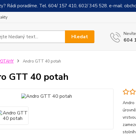
y? Rádi poradíme. Tel. 604/ 157 410, 602/ 345 528. e-mail: obch
akty
Nevíte
Hledat
604 
POTAHY
Andro GTT 40 potah
o GTT 40 potah
Andro 
úrovně
vrstvo
zamezu
stolníh