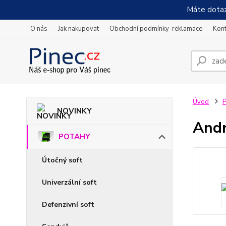
Máte dotaz
O nás
Jak nakupovat
Obchodní podmínky-reklamace
Kont
Úvod
NOVINKY
Andr
POTAHY
Útočný soft
Univerzální soft
Defenzivní soft