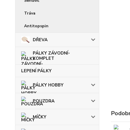
Sendvič
Tráva
Antitopspin
DŘEVA
PÁLKY ZÁVODNÍ-
KOMPLET
LEPENÍ PÁLKY
PÁLKY HOBBY
POUZDRA
Podobn
MÍČKY