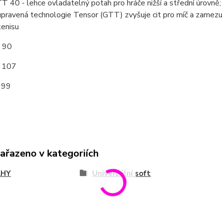
 40 - lehce ovladatelný potah pro hráče nižší a střední úrovně;
upravená technologie Tensor (GTT) zvyšuje cit pro míč a zamezuj
tenisu
: 90
: 107
 99
zařazeno v kategoriích
AHY
Univerzální soft