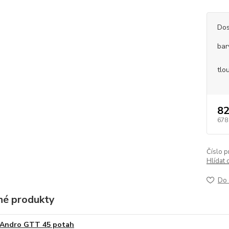
Dos
bar
tlo
82
678
Číslo p
Hlídat 
Do 
é produkty
Andro GTT 45 potah