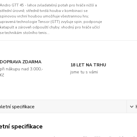
Andro GTT 45 - lehce zvladatelný potah pro hráče nižší a
střední úrovně; středně tvrdá houba v kombinaci se
spinovou vrchní houbou umožňuje všestrannou hru;
upravená technologie Tensor (GTT) zvyšuje spin, podporuje
katapult a zároveň odpouští chyby; vhodný pro hráče učící
se technikám stolního tenis...
DOPRAVA ZDARMA
18 LET NA TRHU
při nákupu nad 3.000,-
jsme tu s vámi
Kč
etní specifikace
tní specifikace