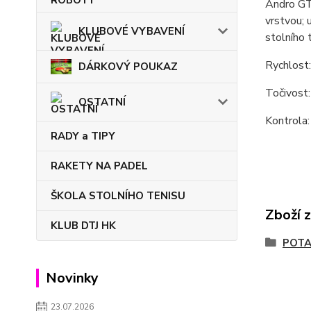
Andro GTT
vrstvou; 
KLUBOVÉ VYBAVENÍ
stolního 
Rychlost
DÁRKOVÝ POUKAZ
Točivost
OSTATNÍ
Kontrola:
RADY a TIPY
RAKETY NA PADEL
ŠKOLA STOLNÍHO TENISU
Zboží 
KLUB DTJ HK
POT
Novinky
23.07.2026