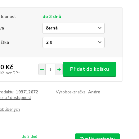
tupnost
do 3 dnů
va
ušťka
0 Kč
Přidat do košíku
 Kč
bez DPH
roduktu:
193712672
Výrobce-značka:
Andro
cenu / dostupnost
oblíbených
do 3 dnů