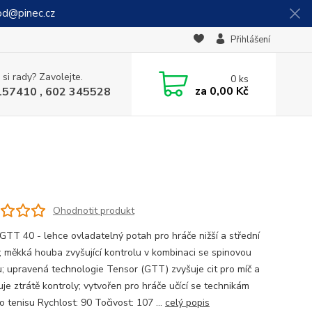
od@pinec.cz
Přihlášení
 si rady? Zavolejte.
0
ks
za
0,00 Kč
157410 , 602 345528
Ohodnotit produkt
GTT 40 - lehce ovladatelný potah pro hráče nižší a střední
; měkká houba zvyšující kontrolu v kombinaci se spinovou
u; upravená technologie Tensor (GTT) zvyšuje cit pro míč a
je ztrátě kontroly; vytvořen pro hráče učící se technikám
o tenisu Rychlost: 90 Točivost: 107 ...
celý popis