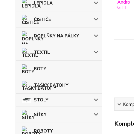
LEPIDLA
ČISTIČE
DOPLŇKY NA PÁLKY
TEXTIL
BOTY
TAŠKY,BATOHY
STOLY
Kompl
SÍŤKY
Komple
ROBOTY