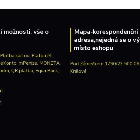
í možnosti, vše o
Mapa-korespondenční
adresa,nejedná se o vý
místo eshopu
Pod Zámečkem 1760/23 500 06
Králové
at
í