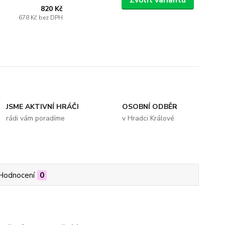
Zvolit variantu
820 Kč
678 Kč
bez DPH
JSME AKTIVNÍ HRÁČI
OSOBNÍ ODBĚR
rádi vám poradíme
v Hradci Králové
Hodnocení
0